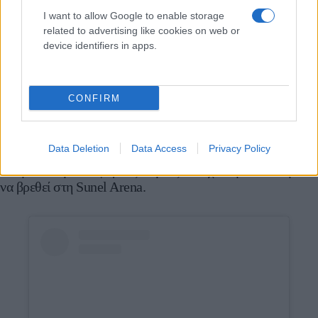
Ομάδας μας θα πραγματοποιηθούν τρία (3) ενισχυτικά
I want to allow Google to enable storage
δρομολόγια της Γραμμής 749 (λεωφορείο, που περνά έξω
related to advertising like cookies on web or
από το Γήπεδο) πριν από την έναρξη της αναμέτρησης και
device identifiers in apps.
δύο (2) ενισχυτικά δρομολόγια μετά τη λήξη της
αναμέτρησης, και δύο (2) ενισχυτικά δρομολόγια της
Γραμμής Β12 (περίπου δύο ώρες πριν από την έναρξη της
CONFIRM
αναμέτρησης και έως περίπου 1,5 ώρα μετά τη λήξη του)»
,
αναφέρει μεταξύ άλλων η τελευταία ανακοίνωση της ΚΑΕ
ΑΕΚ, που ήταν και μια από τις πιο σημαντικές των
Data Deletion
Data Access
Privacy Policy
τελευταίων ημερών, δεδομένου ότι απευθύνεται στον
κόσμο που για διάφορους λόγους δεν έχει τη δυνατότητα
να βρεθεί στη Sunel Arena.