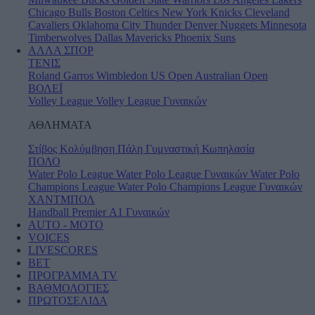
Chicago Bulls
Boston Celtics
New York Knicks
Cleveland
Cavaliers
Oklahoma City Thunder
Denver Nuggets
Minnesota
Timberwolves
Dallas Mavericks
Phoenix Suns
ΑΛΛΑ ΣΠΟΡ
ΤΕΝΙΣ
Roland Garros
Wimbledon
US Open
Australian Open
ΒΟΛΕΪ
Volley League
Volley League Γυναικών
ΑΘΛΗΜΑΤΑ
Στίβος
Κολύμβηση
Πάλη
Γυμναστική
Κωπηλασία
ΠΟΛΟ
Water Polo League
Water Polo League Γυναικών
Water Polo
Champions League
Water Polo Champions League Γυναικών
ΧΑΝΤΜΠΟΛ
Handball Premier
Α1 Γυναικών
AUTO - MOTO
VOICES
LIVESCORES
BET
ΠΡΟΓΡΑΜΜΑ TV
ΒΑΘΜΟΛΟΓΙΕΣ
ΠΡΩΤΟΣΕΛΙΔΑ