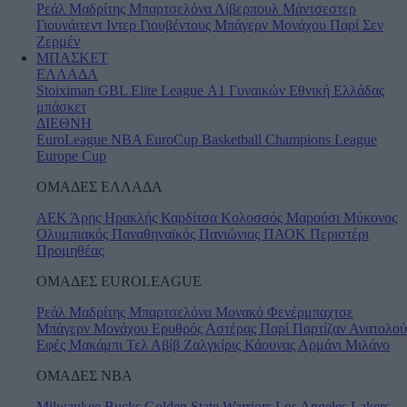
Ρεάλ Μαδρίτης
Μπαρτσελόνα
Λίβερπουλ
Μάντσεστερ
Γιουνάιτεντ
Ιντερ
Γιουβέντους
Μπάγερν Μονάχου
Παρί Σεν
Ζερμέν
ΜΠΑΣΚΕΤ
ΕΛΛΑΔΑ
Stoiximan GBL
Elite League
Α1 Γυναικών
Εθνική Ελλάδας
μπάσκετ
ΔΙΕΘΝΗ
EuroLeague
NBA
EuroCup
Basketball Champions League
Europe Cup
ΟΜΑΔΕΣ ΕΛΛΑΔΑ
ΑΕΚ
Άρης
Ηρακλής
Καρδίτσα
Κολοσσός
Μαρούσι
Μύκονος
Ολυμπιακός
Παναθηναϊκός
Πανιώνιος
ΠΑΟΚ
Περιστέρι
Προμηθέας
ΟΜΑΔΕΣ EUROLEAGUE
Ρεάλ Μαδρίτης
Μπαρτσελόνα
Μονακό
Φενέρμπαχτσε
Μπάγερν Μονάχου
Ερυθρός Αστέρας
Παρί
Παρτίζαν
Ανατολού
Εφές
Μακάμπι Τελ Αβίβ
Ζαλγκίρις Κάουνας
Αρμάνι Μιλάνο
ΟΜΑΔΕΣ ΝΒΑ
Milwaukee Bucks
Golden State Warriors
Los Angeles Lakers