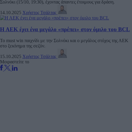
Σολνόκι (15/10, 19:30), έχοντας άπαντες έτοιμους για δράση.
14.10.2025
Χρήστος Τσάλτας
Η ΑΕΚ έχει ένα μεγάλο «πρέπει» στον όμιλο του BCL
To must win παιχνίδι με την Σολνόκι και ο μεγάλος στόχος της ΑΕΚ
στο ξεκίνημα της σεζόν.
15.10.2025
Χρήστος Τσάλτας
Μοιραστείτε το