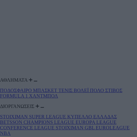
ΑΘΛΗΜΑΤΑ
ΠΟΔΟΣΦΑΙΡΟ
ΜΠΑΣΚΕΤ
ΤΕΝΙΣ
ΒΟΛΕΪ
ΠΟΛΟ
ΣΤΙΒΟΣ
FORMULA 1
ΧΑΝΤΜΠΟΛ
ΔΙΟΡΓΑΝΩΣΕΙΣ
STOIXIMAN SUPER LEAGUE
ΚΥΠΕΛΛΟ ΕΛΛΑΔΑΣ
BETSSON
CHAMPIONS LEAGUE
EUROPA LEAGUE
CONFERENCE LEAGUE
STOIXIMAN GBL
EUROLEAGUE
NBA