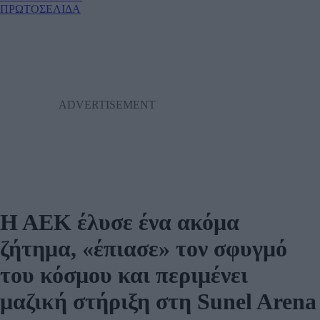
ΠΡΩΤΟΣΕΛΙΔΑ
Η ΑΕΚ έλυσε ένα ακόμα
ζήτημα, «έπιασε» τον σφυγμό
του κόσμου και περιμένει
μαζική στήριξη στη Sunel Arena