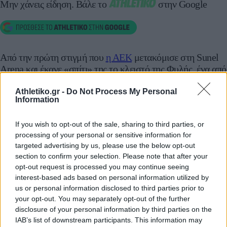
Μην χάνεις είδηση.
Βάλε το
στην Google
Από την πρώτη στιγμή που
η ΑΕΚ
μετακόμισε στη Sunel
Arena και έκανε «σπίτι» της το κλειστό της Φυλής, ένα από
τα θέματα που τέθηκαν προς επίλυση ήταν η
προσβασιμότητα στο γήπεδο. Δεν ήταν λίγες οι φορές που
Athletiko.gr -
Do Not Process My Personal
Information
φίλοι της ομάδας τόνιζαν σε σχόλιά τους στα socila media
πως «είναι μακριά το γήπεδο» και «δεν υπάρχει εύκολη
If you wish to opt-out of the sale, sharing to third parties, or
πρόσβαση σε αυτό, πώς να μετακινηθούμε;».
processing of your personal or sensitive information for
targeted advertising by us, please use the below opt-out
section to confirm your selection. Please note that after your
opt-out request is processed you may continue seeing
Αυτή η κατάσταση αποτελούσε... βραχνά σε πολλές
interest-based ads based on personal information utilized by
περιπτώσεις, με την ΚΑΕ να προσπαθεί να επιλύσει το
us or personal information disclosed to third parties prior to
θέμα προς όφελός της, αλλά και του κόσμου της που μένει
your opt-out. You may separately opt-out of the further
στην Αττική.
disclosure of your personal information by third parties on the
IAB’s list of downstream participants. This information may