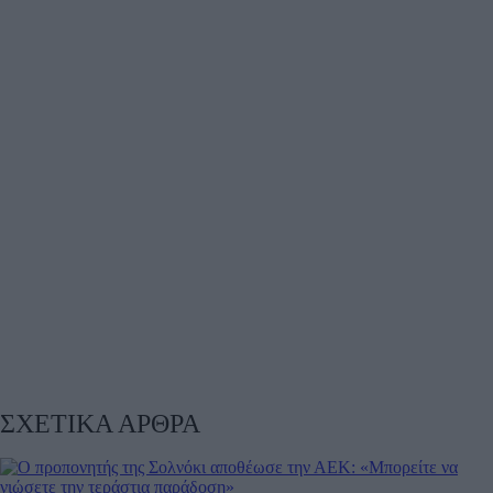
ΣΧΕΤΙΚΑ ΑΡΘΡΑ