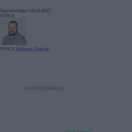
Δημοσιεύτηκε: 14.10.2025
VOICE
VOICE
Χρήστος Τσάλτας