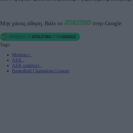
Μην χάνεις είδηση.
Βάλε το
στην Google
Tags:
Μπάσκετ
,
ΑΕΚ
,
ΑΕΚ μπάσκετ
,
Basketball Champions League