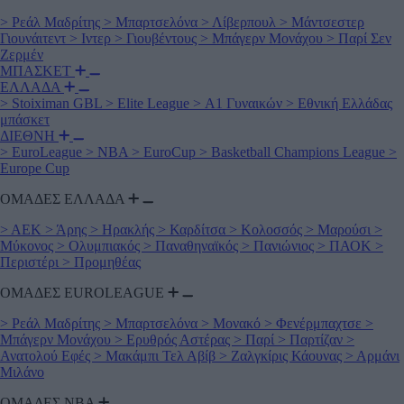
>
Ρεάλ Μαδρίτης
>
Μπαρτσελόνα
>
Λίβερπουλ
>
Μάντσεστερ
Γιουνάιτεντ
>
Ιντερ
>
Γιουβέντους
>
Μπάγερν Μονάχου
>
Παρί Σεν
Ζερμέν
ΜΠΑΣΚΕΤ
ΕΛΛΑΔΑ
>
Stoiximan GBL
>
Elite League
>
Α1 Γυναικών
>
Εθνική Ελλάδας
μπάσκετ
ΔΙΕΘΝΗ
>
EuroLeague
>
NBA
>
EuroCup
>
Basketball Champions League
>
Europe Cup
ΟΜΑΔΕΣ ΕΛΛΑΔΑ
>
ΑΕΚ
>
Άρης
>
Ηρακλής
>
Καρδίτσα
>
Κολοσσός
>
Μαρούσι
>
Μύκονος
>
Ολυμπιακός
>
Παναθηναϊκός
>
Πανιώνιος
>
ΠΑΟΚ
>
Περιστέρι
>
Προμηθέας
ΟΜΑΔΕΣ EUROLEAGUE
>
Ρεάλ Μαδρίτης
>
Μπαρτσελόνα
>
Μονακό
>
Φενέρμπαχτσε
>
Μπάγερν Μονάχου
>
Ερυθρός Αστέρας
>
Παρί
>
Παρτίζαν
>
Ανατολού Εφές
>
Μακάμπι Τελ Αβίβ
>
Ζαλγκίρις Κάουνας
>
Αρμάνι
Μιλάνο
ΟΜΑΔΕΣ ΝΒΑ