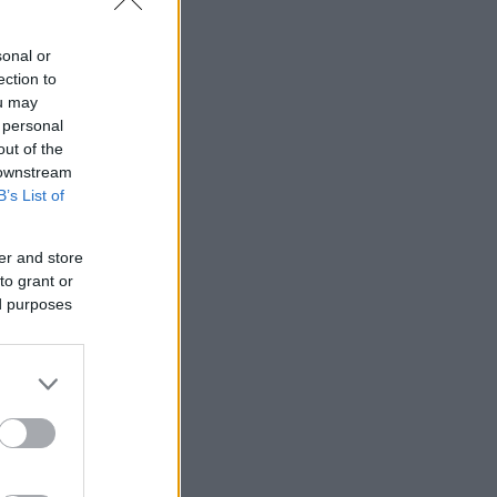
sonal or
ection to
ou may
 personal
out of the
 downstream
B’s List of
er and store
to grant or
ed purposes