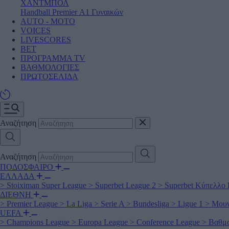
ΧΑΝΤΜΠΟΛ
Handball Premier
Α1 Γυναικών
AUTO - MOTO
VOICES
LIVESCORES
BET
ΠΡΟΓΡΑΜΜΑ TV
ΒΑΘΜΟΛΟΓΙΕΣ
ΠΡΩΤΟΣΕΛΙΔΑ
Αναζήτηση
Αναζήτηση
ΠΟΔΟΣΦΑΙΡΟ
ΕΛΛΑΔΑ
>
Stoiximan Super League
>
Superbet League 2
>
Superbet Κύπελλο
ΔΙΕΘΝΗ
>
Premier League
>
La Liga
>
Serie A
>
Bundesliga
>
Ligue 1
>
Μουν
UEFA
>
Champions League
>
Europa League
>
Conference League
>
Βαθμ