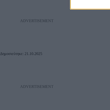
Δημοσιεύτηκε: 21.10.2025