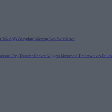
ι Τελ Αβίβ
Ζαλγκίρις Κάουνας
Αρμάνι Μιλάνο
ahoma City Thunder
Denver Nuggets
Minnesota Timberwolves
Dallas