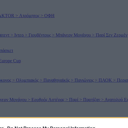
 AKTOR
>
Ατρόμητος
>
ΟΦΗ
άιτεντ
>
Ιντερ
>
Γιουβέντους
>
Μπάγερν Μονάχου
>
Παρί Σεν Ζερμέν
μπάσκετ
Europe Cup
κονος
>
Ολυμπιακός
>
Παναθηναϊκός
>
Πανιώνιος
>
ΠΑΟΚ
>
Περισ
γερν Μονάχου
>
Ερυθρός Αστέρας
>
Παρί
>
Παρτίζαν
>
Ανατολού Ε
Chicago Bulls
>
Boston Celtics
>
New York Knicks
>
Cleveland Caval