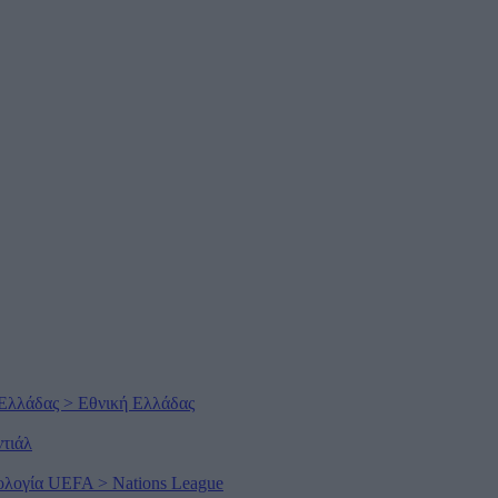
 Ελλάδας
>
Εθνική Ελλάδας
τιάλ
ολογία UEFA
>
Nations League