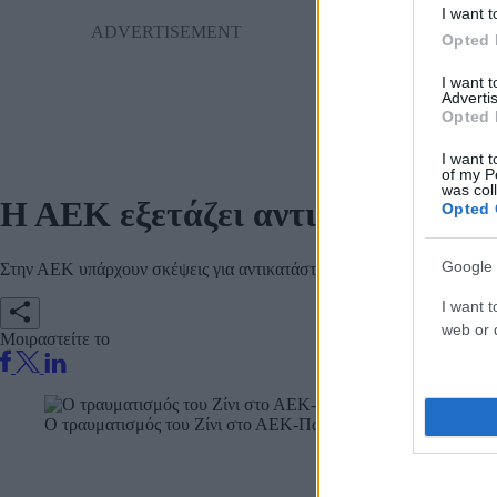
I want t
Opted 
I want 
Advertis
Opted 
I want t
of my P
was col
Η ΑΕΚ εξετάζει αντικατάσταση τ
Opted 
Google 
Στην ΑΕΚ υπάρχουν σκέψεις για αντικατάσταση του Ζίνι στην ευρωπα
I want t
web or d
Μοιραστείτε το
Ο τραυματισμός του Ζίνι στο ΑΕΚ-Πανσερραϊκός / Πηγή: Inti