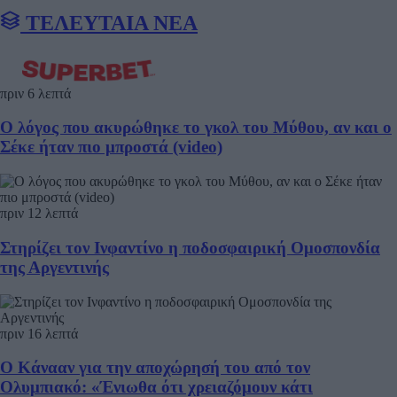
ΤΕΛΕΥΤΑΙΑ ΝΕΑ
πριν 6 λεπτά
Ο λόγος που ακυρώθηκε το γκολ του Μύθου, αν και ο
Σέκε ήταν πιο μπροστά (video)
πριν 12 λεπτά
Στηρίζει τον Ινφαντίνο η ποδοσφαιρική Ομοσπονδία
της Αργεντινής
πριν 16 λεπτά
Ο Κάνααν για την αποχώρησή του από τον
Ολυμπιακό: «Ένιωθα ότι χρειαζόμουν κάτι