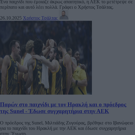
Ένα παιχνίδι που έμοιαζε άκρως απαιτητικό, η ΑΕΚ το μετέτρεψε σε
περίπατο και αυτό λέει πολλά. Γράφει ο Χρήστος Τσάλτας.
26.10.2025
Χρήστος Τσάλτας
Παρών στο παιχνίδι με τον Ηρακλή και ο πρόεδρος
της Sunel - Έδωσε συγχαρητήρια στην ΑΕΚ
Ο πρόεδρος της Sunel, Μιλτιάδης Ζυγούρας, βρέθηκε στο Ιβανώφειο
για το παιχνίδι του Ηρακλή με την ΑΕΚ και έδωσε συγχαρητήρια
στην ΄Ένωση.