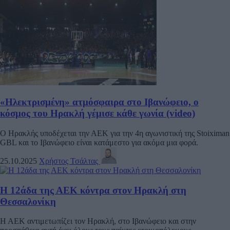
«Ηλεκτρισμένη» ατμόσφαιρα στο Ιβανώφειο, ο
κόσμος του Ηρακλή γέμισε κάθε γωνία (video)
Ο Ηρακλής υποδέχεται την ΑΕΚ για την 4η αγωνιστική της Stoiximan
GBL και το Ιβανώφειο είναι κατάμεστο για ακόμα μια φορά.
25.10.2025
Χρήστος Τσάλτας
Η 12άδα της ΑΕΚ κόντρα στον Ηρακλή στη
Θεσσαλονίκη
Η ΑΕΚ αντιμετωπίζει τον Ηρακλή, στο Ιβανώφειο και στην