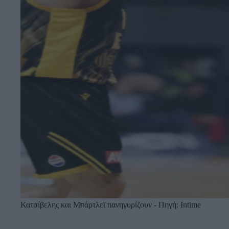
Κατσίβελης και Μπάρτλεϊ πανηγυρίζουν - Πηγή: Intime