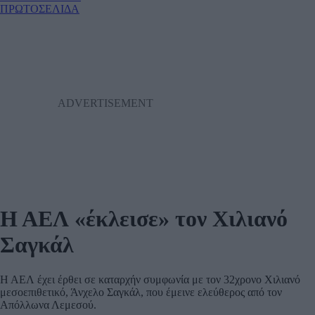
ΠΡΩΤΟΣΕΛΙΔΑ
Η ΑΕΛ «έκλεισε» τον Χιλιανό
Σαγκάλ
Η ΑΕΛ έχει έρθει σε καταρχήν συμφωνία με τον 32χρονο Χιλιανό
μεσοεπιθετικό, Άνχελο Σαγκάλ, που έμεινε ελεύθερος από τον
Απόλλωνα Λεμεσού.