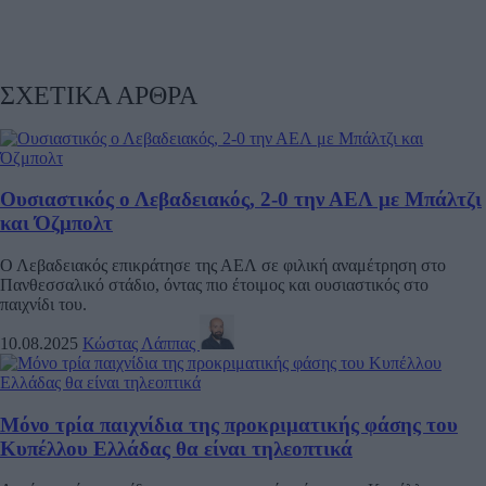
ΣΧΕΤΙΚΑ ΑΡΘΡΑ
Ουσιαστικός ο Λεβαδειακός, 2-0 την ΑΕΛ με Μπάλτζι
και Όζμπολτ
Ο Λεβαδειακός επικράτησε της ΑΕΛ σε φιλική αναμέτρηση στο
Πανθεσσαλικό στάδιο, όντας πιο έτοιμος και ουσιαστικός στο
παιχνίδι του.
10.08.2025
Κώστας Λάππας
Μόνο τρία παιχνίδια της προκριματικής φάσης του
Κυπέλλου Ελλάδας θα είναι τηλεοπτικά