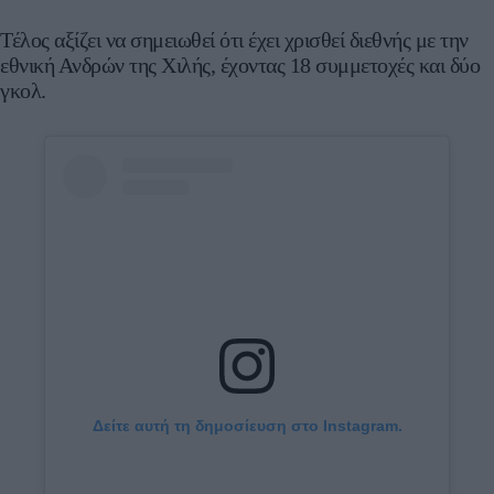
Τέλος αξίζει να σημειωθεί ότι έχει χρισθεί διεθνής με την
εθνική Ανδρών της Χιλής, έχοντας 18 συμμετοχές και δύο
γκολ.
Δείτε αυτή τη δημοσίευση στο Instagram.