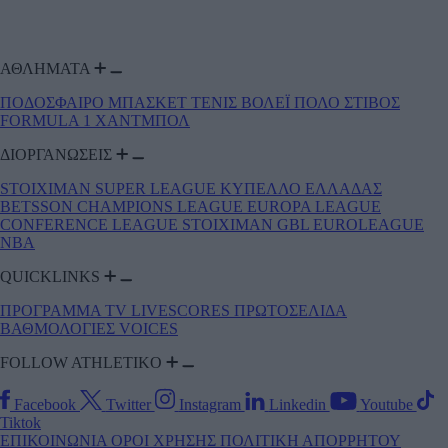
ΑΘΛΗΜΑΤΑ
ΠΟΔΟΣΦΑΙΡΟ
ΜΠΑΣΚΕΤ
ΤΕΝΙΣ
ΒΟΛΕΪ
ΠΟΛΟ
ΣΤΙΒΟΣ
FORMULA 1
ΧΑΝΤΜΠΟΛ
ΔΙΟΡΓΑΝΩΣΕΙΣ
STOIXIMAN SUPER LEAGUE
ΚΥΠΕΛΛΟ ΕΛΛΑΔΑΣ
BETSSON
CHAMPIONS LEAGUE
EUROPA LEAGUE
CONFERENCE LEAGUE
STOIXIMAN GBL
EUROLEAGUE
NBA
QUICKLINKS
ΠΡΟΓΡΑΜΜΑ TV
LIVESCORES
ΠΡΩΤΟΣΕΛΙΔΑ
ΒΑΘΜΟΛΟΓΙΕΣ
VOICES
FOLLOW ATHLETIKO
Facebook
Twitter
Instagram
Linkedin
Youtube
Tiktok
ΕΠΙΚΟΙΝΩΝΙΑ
ΟΡΟΙ ΧΡΗΣΗΣ
ΠΟΛΙΤΙΚΗ ΑΠΟΡΡΗΤΟΥ