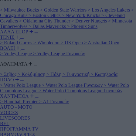
>
Milwaukee Bucks
>
Golden State Warriors
>
Los Angeles Lakers
>
Chicago Bulls
>
Boston Celtics
>
New York Knicks
>
Cleveland
Cavaliers
>
Oklahoma City Thunder
>
Denver Nuggets
>
Minnesota
Timberwolves
>
Dallas Mavericks
>
Phoenix Suns
ΑΛΛΑ ΣΠΟΡ
ΤΕΝΙΣ
>
Roland Garros
>
Wimbledon
>
US Open
>
Australian Open
ΒΟΛΕΪ
>
Volley League
>
Volley League Γυναικών
ΑΘΛΗΜΑΤΑ
>
Στίβος
>
Κολύμβηση
>
Πάλη
>
Γυμναστική
>
Κωπηλασία
ΠΟΛΟ
>
Water Polo League
>
Water Polo League Γυναικών
>
Water Polo
Champions League
>
Water Polo Champions League Γυναικών
ΧΑΝΤΜΠΟΛ
>
Handball Premier
>
Α1 Γυναικών
AUTO - MOTO
VOICES
LIVESCORES
BET
ΠΡΟΓΡΑΜΜΑ TV
ΒΑΘΜΟΛΟΓΙΕΣ