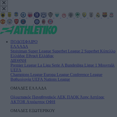
ΠΟΔΟΣΦΑΙΡΟ
ΕΛΛΑΔΑ
Stoiximan Super League
Superbet League 2
Superbet Κύπελλο
Ελλάδας
Εθνική Ελλάδας
ΔΙΕΘΝΗ
Premier League
La Liga
Serie A
Bundesliga
Ligue 1
Μουντιάλ
UEFA
Champions League
Europa League
Conference League
Βαθμολογία UEFA
Nations League
ΟΜΑΔΕΣ ΕΛΛΑΔΑ
Ολυμπιακός
Παναθηναϊκός
ΑΕΚ
ΠΑΟΚ
Άρης
Αστέρας
AKTOR
Ατρόμητος
ΟΦΗ
ΟΜΑΔΕΣ ΕΞΩΤΕΡΙΚΟΥ