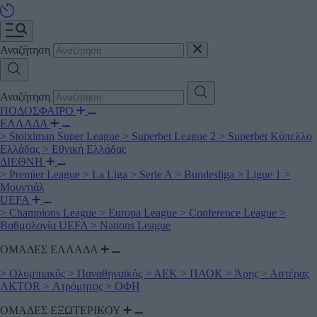
Αναζήτηση
Αναζήτηση
ΠΟΔΟΣΦΑΙΡΟ
ΕΛΛΑΔΑ
>
Stoiximan Super League
>
Superbet League 2
>
Superbet Κύπελλο
Ελλάδας
>
Εθνική Ελλάδας
ΔΙΕΘΝΗ
>
Premier League
>
La Liga
>
Serie A
>
Bundesliga
>
Ligue 1
>
Μουντιάλ
UEFA
>
Champions League
>
Europa League
>
Conference League
>
Βαθμολογία UEFA
>
Nations League
ΟΜΑΔΕΣ ΕΛΛΑΔΑ
>
Ολυμπιακός
>
Παναθηναϊκός
>
ΑΕΚ
>
ΠΑΟΚ
>
Άρης
>
Αστέρας
AKTOR
>
Ατρόμητος
>
ΟΦΗ
ΟΜΑΔΕΣ ΕΞΩΤΕΡΙΚΟΥ