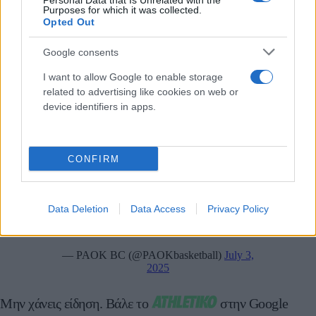
αλλά προπορεύεστε.
Personal Data that Is Unrelated with the
Purposes for which it was collected.
Opted Out
Google consents
Ο ΠΑΟΚ δεν είναι απλώς μια ομάδα. Είναι τρόπος ζωής.
Και μαζί, συνεχίζουμε… πιο δυνατοί από ποτέ».
I want to allow Google to enable storage
related to advertising like cookies on web or
device identifiers in apps.
Η αγάπη δεν μετριέται με νούμερα.
Μερικές φορές όμως, γράφει
αριθμούς που μένουν στην ιστορία.
CONFIRM
Πίστη και αφοσίωση χωρίς όρια και
4.492 εισιτήρια διαρκείας.
ΕΥΧΑΡΙΣΤΟΥΜΕ 🤍🖤
🔗
https://t.co/jhvUhkZ5fk
Data Deletion
Data Access
Privacy Policy
pic.twitter.com/6PZtkqHohR
— PAOK BC (@PAOKbasketball)
July 3,
2025
Μην χάνεις είδηση.
Βάλε το
στην Google