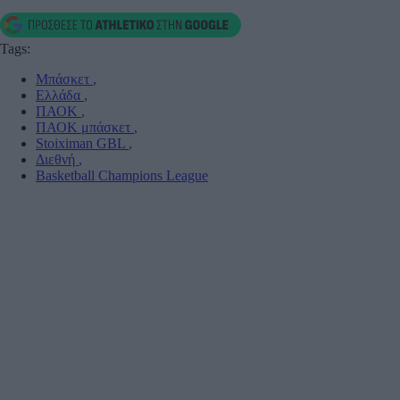
Tags:
Μπάσκετ
,
Ελλάδα
,
ΠΑΟΚ
,
ΠΑΟΚ μπάσκετ
,
Stoiximan GBL
,
Διεθνή
,
Basketball Champions League