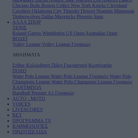
Chicago Bulls
Boston Celtics
New York Knicks
Cleveland
Cavaliers
Oklahoma City Thunder
Denver Nuggets
Minnesota
Timberwolves
Dallas Mavericks
Phoenix Suns
ΑΛΛΑ ΣΠΟΡ
ΤΕΝΙΣ
Roland Garros
Wimbledon
US Open
Australian Open
ΒΟΛΕΪ
Volley League
Volley League Γυναικών
ΑΘΛΗΜΑΤΑ
Στίβος
Κολύμβηση
Πάλη
Γυμναστική
Κωπηλασία
ΠΟΛΟ
Water Polo League
Water Polo League Γυναικών
Water Polo
Champions League
Water Polo Champions League Γυναικών
ΧΑΝΤΜΠΟΛ
Handball Premier
Α1 Γυναικών
AUTO - MOTO
VOICES
LIVESCORES
BET
ΠΡΟΓΡΑΜΜΑ TV
ΒΑΘΜΟΛΟΓΙΕΣ
ΠΡΩΤΟΣΕΛΙΔΑ