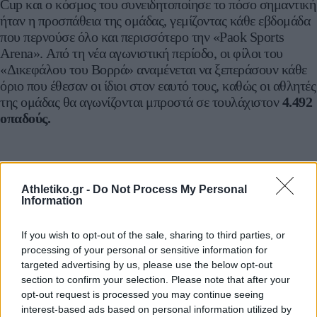
Cup και ο κόσμος του συνειδητοποίησε το πόσο σημαντική
ήταν η προσπάθεια της ομάδας, γεμίζοντας κάθε εβδομάδα
που περνούσε όλο και περισσότερο την «Paok Sports
Arena». Από τη νέα αγωνιστική περίοδο, οι φίλοι του
«Δικεφάλου του Βορρά» αναμένεται να ξεπεράσουν κάθε
όριο που έθεσαν οι ίδιοι στον εαυτό τους, καθώς οι αθλητές
της ομάδας θα αγωνίζονται μπροστά σε τουλάχιστον
4.492
οπαδούς.
Λίγο μετά
την πρόσληψη του Γιούρι Ζντόβτς
, η οποία
Athletiko.gr -
Do Not Process My Personal
σηματοδότησε την νέα εποχή στις τάξεις του ΠΑΟΚ, ήρθε
Information
και η σχετική ανάρτηση της επιβεβαίωσης του νέου
ιστορικού ρεκόρ για τον σύλλογο.
If you wish to opt-out of the sale, sharing to third parties, or
processing of your personal or sensitive information for
Αναλυτικά τα όσα αναφέρει η ΚΑΕ ΠΑΟΚ:
targeted advertising by us, please use the below opt-out
section to confirm your selection. Please note that after your
opt-out request is processed you may continue seeing
interest-based ads based on personal information utilized by