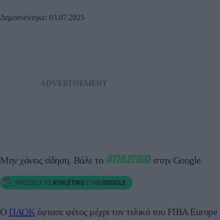
Δημοσιεύτηκε: 03.07.2025
Μην χάνεις είδηση.
Βάλε το
στην Google
Ο
ΠΑΟΚ
έφτασε φέτος μέχρι τον τελικό του FIBA Europe