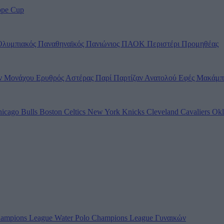
ope Cup
Ολυμπιακός
Παναθηναϊκός
Πανιώνιος
ΠΑΟΚ
Περιστέρι
Προμηθέας
ν Μονάχου
Ερυθρός Αστέρας
Παρί
Παρτίζαν
Ανατολού Εφές
Μακάμπ
icago Bulls
Boston Celtics
New York Knicks
Cleveland Cavaliers
Okl
hampions League
Water Polo Champions League Γυναικών