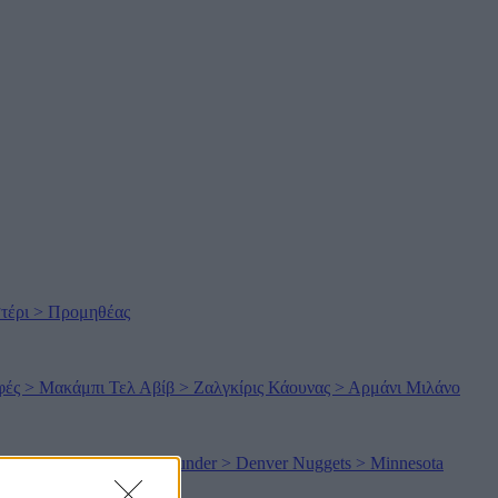
τέρι
>
Προμηθέας
φές
>
Μακάμπι Τελ Αβίβ
>
Ζαλγκίρις Κάουνας
>
Αρμάνι Μιλάνο
iers
>
Oklahoma City Thunder
>
Denver Nuggets
>
Minnesota