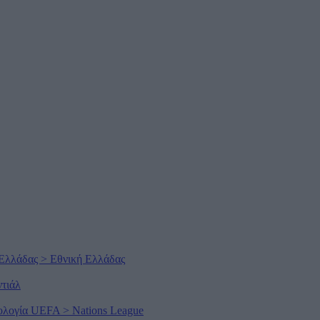
 Ελλάδας
>
Εθνική Ελλάδας
τιάλ
ολογία UEFA
>
Nations League