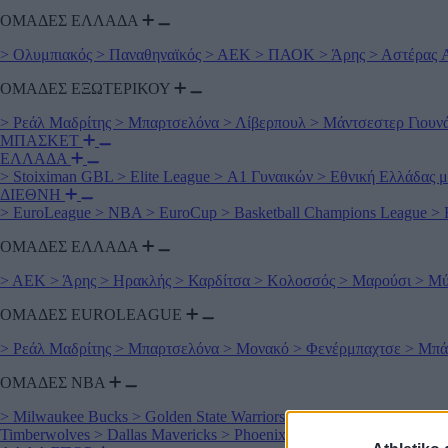
ΟΜΑΔΕΣ ΕΛΛΑΔΑ
>
Ολυμπιακός
>
Παναθηναϊκός
>
ΑΕΚ
>
ΠΑΟΚ
>
Άρης
>
Αστέρας
ΟΜΑΔΕΣ ΕΞΩΤΕΡΙΚΟΥ
>
Ρεάλ Μαδρίτης
>
Μπαρτσελόνα
>
Λίβερπουλ
>
Μάντσεστερ Γιουν
ΜΠΑΣΚΕΤ
ΕΛΛΑΔΑ
>
Stoiximan GBL
>
Elite League
>
Α1 Γυναικών
>
Εθνική Ελλάδας 
ΔΙΕΘΝΗ
>
EuroLeague
>
NBA
>
EuroCup
>
Basketball Champions League
>
ΟΜΑΔΕΣ ΕΛΛΑΔΑ
>
ΑΕΚ
>
Άρης
>
Ηρακλής
>
Καρδίτσα
>
Κολοσσός
>
Μαρούσι
>
Μύ
ΟΜΑΔΕΣ EUROLEAGUE
>
Ρεάλ Μαδρίτης
>
Μπαρτσελόνα
>
Μονακό
>
Φενέρμπαχτσε
>
Μπά
ΟΜΑΔΕΣ ΝΒΑ
>
Milwaukee Bucks
>
Golden State Warriors
>
Los Angeles Lakers
>
Timberwolves
>
Dallas Mavericks
>
Phoenix Suns