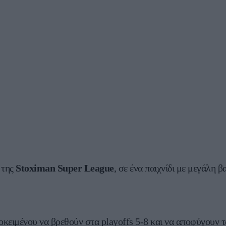
 της
Stoximan Super
League
, σε ένα παιχνίδι με μεγάλη 
οκειμένου να βρεθούν στα playoffs 5-8 και να αποφύγουν τα