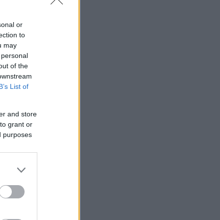
sonal or
ection to
ou may
 personal
out of the
 downstream
B’s List of
er and store
to grant or
ed purposes