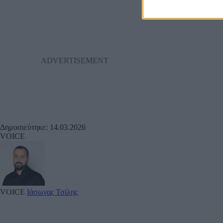
Δημοσιεύτηκε: 14.03.2026
VOICE
VOICE
Ιάσωνας Τσίλης