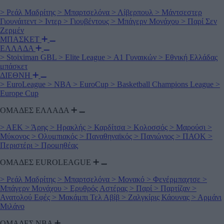
>
Ρεάλ Μαδρίτης
>
Μπαρτσελόνα
>
Λίβερπουλ
>
Μάντσεστερ
Γιουνάιτεντ
>
Ιντερ
>
Γιουβέντους
>
Μπάγερν Μονάχου
>
Παρί Σεν
Ζερμέν
ΜΠΑΣΚΕΤ
ΕΛΛΑΔΑ
>
Stoiximan GBL
>
Elite League
>
Α1 Γυναικών
>
Εθνική Ελλάδας
μπάσκετ
ΔΙΕΘΝΗ
>
EuroLeague
>
NBA
>
EuroCup
>
Basketball Champions League
>
Europe Cup
ΟΜΑΔΕΣ ΕΛΛΑΔΑ
>
ΑΕΚ
>
Άρης
>
Ηρακλής
>
Καρδίτσα
>
Κολοσσός
>
Μαρούσι
>
Μύκονος
>
Ολυμπιακός
>
Παναθηναϊκός
>
Πανιώνιος
>
ΠΑΟΚ
>
Περιστέρι
>
Προμηθέας
ΟΜΑΔΕΣ EUROLEAGUE
>
Ρεάλ Μαδρίτης
>
Μπαρτσελόνα
>
Μονακό
>
Φενέρμπαχτσε
>
Μπάγερν Μονάχου
>
Ερυθρός Αστέρας
>
Παρί
>
Παρτίζαν
>
Ανατολού Εφές
>
Μακάμπι Τελ Αβίβ
>
Ζαλγκίρις Κάουνας
>
Αρμάνι
Μιλάνο
ΟΜΑΔΕΣ ΝΒΑ