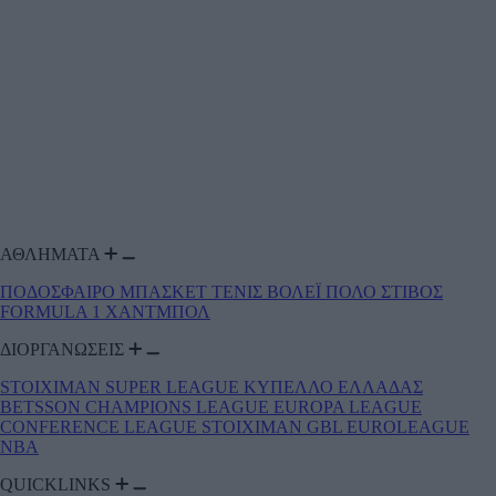
ΑΘΛΗΜΑΤΑ
ΠΟΔΟΣΦΑΙΡΟ
ΜΠΑΣΚΕΤ
ΤΕΝΙΣ
ΒΟΛΕΪ
ΠΟΛΟ
ΣΤΙΒΟΣ
FORMULA 1
ΧΑΝΤΜΠΟΛ
ΔΙΟΡΓΑΝΩΣΕΙΣ
STOIXIMAN SUPER LEAGUE
ΚΥΠΕΛΛΟ ΕΛΛΑΔΑΣ
BETSSON
CHAMPIONS LEAGUE
EUROPA LEAGUE
CONFERENCE LEAGUE
STOIXIMAN GBL
EUROLEAGUE
NBA
QUICKLINKS