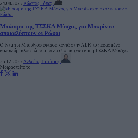
24.08.2025
Κώστας Τόπας
Μπάσιμο της ΤΣΣΚΑ Μόσχας για Μπαρίνοφ
αποκαλύπτουν οι Ρώσοι
Ο Ντμίτρι Μπαρίνοφ έφτασε κοντά στην ΑΕΚ το περασμένο
καλοκαίρι αλλά τώρα μπαίνει στο παιχνίδι και η ΤΣΣΚΑ Μόσχας
25.12.2025
Ανδρέας Πατίτσας
Μοιραστείτε το