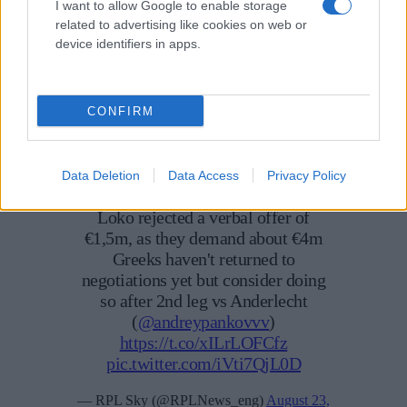
I want to allow Google to enable storage
επαφή μετά τη ρεβάνς της ΑΕΚ με την Άντερλεχτ για τα
related to advertising like cookies on web or
playoffs του Εuropa League, προκειμένου να κλείσει το
device identifiers in apps.
deal.
CONFIRM
Barinov has agreed on contract with
AEK
He already spoke with AEK coach
Data Deletion
Data Access
Privacy Policy
Nikolic
Loko rejected a verbal offer of
€1,5m, as they demand about €4m
Greeks haven't returned to
negotiations yet but consider doing
so after 2nd leg vs Anderlecht
(
@andreypankovvv
)
https://t.co/xILrLOFCfz
pic.twitter.com/iVti7QjL0D
— RPL Sky (@RPLNews_eng)
August 23,