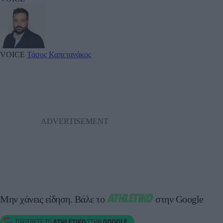
VOICE
Τάσος Καπετανάκος
Μην χάνεις είδηση.
Βάλε το
στην Google