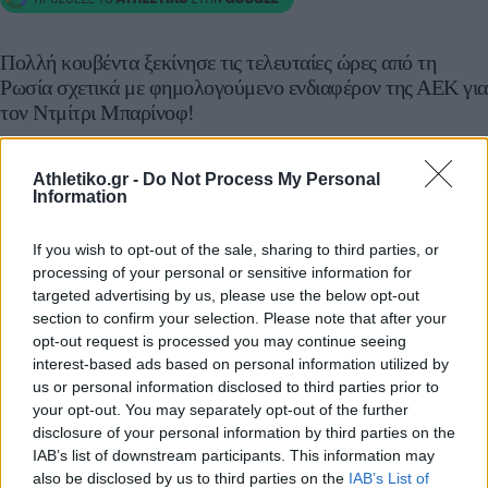
Πολλή κουβέντα ξεκίνησε τις τελευταίες ώρες από τη
Ρωσία σχετικά με φημολογούμενο ενδιαφέρον της ΑΕΚ για
τον Ντμίτρι Μπαρίνοφ!
Athletiko.gr -
Do Not Process My Personal
Information
Μάλιστα, δημοσιεύματα από τη Ρωσία έκαναν λόγο για
συμφωνία του παίκτη με την ΑΕΚ και προσωπική του
επικοινωνία με τον Μάρκο Νίκολιτς.
If you wish to opt-out of the sale, sharing to third parties, or
processing of your personal or sensitive information for
targeted advertising by us, please use the below opt-out
Η αλήθεια είναι πως δεν ισχύει τίποτα τη δεδομένη στιγμή
section to confirm your selection. Please note that after your
από όσα γράφονται στη Ρωσία. Πράγματι το όνομα του
opt-out request is processed you may continue seeing
Μπαρίνοφ προτάθηκε κι εξετάστηκε στην ΑΕΚ αλλά εδώ
interest-based ads based on personal information utilized by
και μέρες δεν σημειώθηκε καμία πρόοδος στην περίπτωσή
us or personal information disclosed to third parties prior to
του.
your opt-out. You may separately opt-out of the further
disclosure of your personal information by third parties on the
IAB’s list of downstream participants. This information may
also be disclosed by us to third parties on the
IAB’s List of