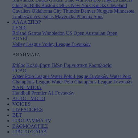
Chicago Bulls
Boston Celtics
New York Knicks
Cleveland
Cavaliers
Oklahoma City Thunder
Denver Nuggets
Minnesota
Timberwolves
Dallas Mavericks
Phoenix Suns
ΑΛΛΑ ΣΠΟΡ
ΤΕΝΙΣ
Roland Garros
Wimbledon
US Open
Australian Open
ΒΟΛΕΪ
Volley League
Volley League Γυναικών
ΑΘΛΗΜΑΤΑ
Στίβος
Κολύμβηση
Πάλη
Γυμναστική
Κωπηλασία
ΠΟΛΟ
Water Polo League
Water Polo League Γυναικών
Water Polo
Champions League
Water Polo Champions League Γυναικών
ΧΑΝΤΜΠΟΛ
Handball Premier
Α1 Γυναικών
AUTO - MOTO
VOICES
LIVESCORES
BET
ΠΡΟΓΡΑΜΜΑ TV
ΒΑΘΜΟΛΟΓΙΕΣ
ΠΡΩΤΟΣΕΛΙΔΑ