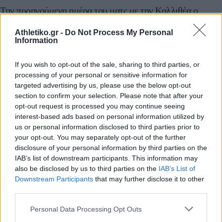
Την προηγούμενη ημέρα του ματς με την Καλλιθέα ο
Ολυμπιακός
ανακοίνωσε την πρόσληψη του
Αλβάρο
Ρούμπιο
για την τεχνική ηγεσία της δεύτερης ομάδας. Πριν
Athletiko.gr -
Do Not Process My Personal
Information
από περίπου δύο εβδομάδες οι «
ερυθρόλευκοι
» έλυσαν τη
συνεργασία τους με τον
Ρομέν Πιτό
και συγκεκριμένα
If you wish to opt-out of the sale, sharing to third parties, or
μετά την εκτός έδρας ήττα από τα Χανιά.
processing of your personal or sensitive information for
targeted advertising by us, please use the below opt-out
section to confirm your selection. Please note that after your
opt-out request is processed you may continue seeing
Προσωρινά στον πάγκο έκατσε ο Γιώργος Σίμος, ο οποίος
interest-based ads based on personal information utilized by
όμως επέστρεψε στη θέση του, στην τεχνική ηγεσία των
us or personal information disclosed to third parties prior to
Νέων και πλέον στη δεύτερη ομάδα εδώ και λίγες ημέρες,
your opt-out. You may separately opt-out of the further
βρίσκεται ο Αλβάρο Ρούμπιο. Ο Ισπανός τεχνικός, τον
disclosure of your personal information by third parties on the
οποίο γνωρίζει καλά ο
Χοσέ Λουίς Μεντιλίμπαρ
,
IAB’s list of downstream participants. This information may
άλλωστε η πλευρά του έμπειρου κόουτς τον πρότεινε για
also be disclosed by us to third parties on the
IAB’s List of
τον Ολυμπιακό Β', ενώ τον είχε στο παρελθόν ως
Downstream Participants
that may further disclose it to other
ποδοσφαιριστή στη Βαγιαδολίδ.
third parties.
Please note that this website/app uses one or more Google
Personal Data Processing Opt Outs
Κόντρα στην Καλλιθέα
ο Ρούμπιο έκατσε για πρώτη φορά
services and may gather and store information including but