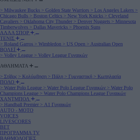
>
Milwaukee Bucks
>
Golden State Warriors
>
Los Angeles Lakers
>
Chicago Bulls
>
Boston Celtics
>
New York Knicks
>
Cleveland
Cavaliers
>
Oklahoma City Thunder
>
Denver Nuggets
>
Minnesota
Timberwolves
>
Dallas Mavericks
>
Phoenix Suns
ΑΛΛΑ ΣΠΟΡ
ΤΕΝΙΣ
>
Roland Garros
>
Wimbledon
>
US Open
>
Australian Open
ΒΟΛΕΪ
>
Volley League
>
Volley League Γυναικών
ΑΘΛΗΜΑΤΑ
>
Στίβος
>
Κολύμβηση
>
Πάλη
>
Γυμναστική
>
Κωπηλασία
ΠΟΛΟ
>
Water Polo League
>
Water Polo League Γυναικών
>
Water Polo
Champions League
>
Water Polo Champions League Γυναικών
ΧΑΝΤΜΠΟΛ
>
Handball Premier
>
Α1 Γυναικών
AUTO - MOTO
VOICES
LIVESCORES
BET
ΠΡΟΓΡΑΜΜΑ TV
ΒΑΘΜΟΛΟΓΙΕΣ