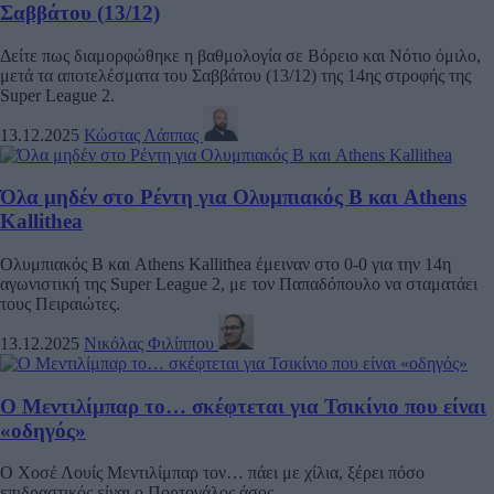
Σαββάτου (13/12)
Δείτε πως διαμορφώθηκε η βαθμολογία σε Βόρειο και Νότιο όμιλο,
μετά τα αποτελέσματα του Σαββάτου (13/12) της 14ης στροφής της
Super League 2.
13.12.2025
Κώστας Λάππας
Όλα μηδέν στο Ρέντη για Ολυμπιακός Β και Athens
Kallithea
Ολυμπιακός Β και Athens Kallithea έμειναν στο 0-0 για την 14η
αγωνιστική της Super League 2, με τον Παπαδόπουλο να σταματάει
τους Πειραιώτες.
13.12.2025
Νικόλας Φιλίππου
Ο Μεντιλίμπαρ το… σκέφτεται για Τσικίνιο που είναι
«οδηγός»
Ο Χοσέ Λουίς Μεντιλίμπαρ τον… πάει με χίλια, ξέρει πόσο
επιδραστικός είναι ο Πορτογάλος άσος.