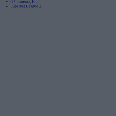
Ολυμπιακός Β
,
Superbet League 2