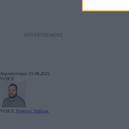
Δημοσιεύτηκε: 15.08.2025
VOICE
VOICE
Χρήστος Τσάλτας