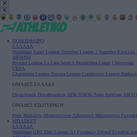
ΠΟΔΟΣΦΑΙΡΟ
ΕΛΛΑΔΑ
Stoiximan Super League
Superbet League 2
Superbet Κύπελλο
ΔΙΕΘΝΗ
Premier League
La Liga
Serie A
Bundesliga
Ligue 1
Μουντιάλ
UEFA
Champions League
Europa League
Conference League
Βαθμολ
ΟΜΑΔΕΣ ΕΛΛΑΔΑ
Ολυμπιακός
Παναθηναϊκός
ΑΕΚ
ΠΑΟΚ
Άρης
Αστέρας AKT
ΟΜΑΔΕΣ ΕΞΩΤΕΡΙΚΟΥ
Ρεάλ Μαδρίτης
Μπαρτσελόνα
Λίβερπουλ
Μάντσεστερ Γιουνάι
ΜΠΑΣΚΕΤ
ΕΛΛΑΔΑ
Stoiximan GBL
Elite League
Α1 Γυναικών
Εθνική Ελλάδας μπ