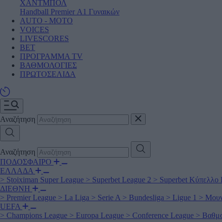
ΧΑΝΤΜΠΟΛ
Handball Premier
Α1 Γυναικών
AUTO - MOTO
VOICES
LIVESCORES
BET
ΠΡΟΓΡΑΜΜΑ TV
ΒΑΘΜΟΛΟΓΙΕΣ
ΠΡΩΤΟΣΕΛΙΔΑ
Αναζήτηση
Αναζήτηση
ΠΟΔΟΣΦΑΙΡΟ
ΕΛΛΑΔΑ
>
Stoiximan Super League
>
Superbet League 2
>
Superbet Κύπελλο
ΔΙΕΘΝΗ
>
Premier League
>
La Liga
>
Serie A
>
Bundesliga
>
Ligue 1
>
Μουν
UEFA
>
Champions League
>
Europa League
>
Conference League
>
Βαθμ