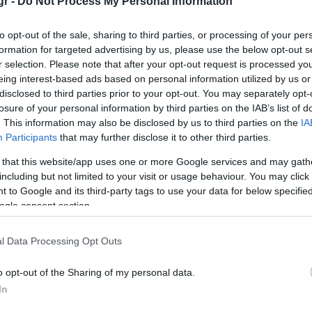
gr -
Do Not Process My Personal Information
to opt-out of the sale, sharing to third parties, or processing of your per
formation for targeted advertising by us, please use the below opt-out s
r selection. Please note that after your opt-out request is processed y
eing interest-based ads based on personal information utilized by us or
disclosed to third parties prior to your opt-out. You may separately opt-
losure of your personal information by third parties on the IAB’s list of
. This information may also be disclosed by us to third parties on the
IA
hampions League
>
Water Polo Champions League Γυναικών
Participants
that may further disclose it to other third parties.
 that this website/app uses one or more Google services and may gath
including but not limited to your visit or usage behaviour. You may click 
 to Google and its third-party tags to use your data for below specifi
ogle consent section.
l Data Processing Opt Outs
o opt-out of the Sharing of my personal data.
In