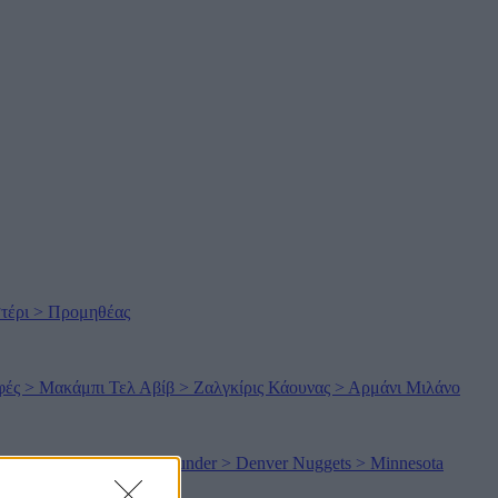
τέρι
>
Προμηθέας
φές
>
Μακάμπι Τελ Αβίβ
>
Ζαλγκίρις Κάουνας
>
Αρμάνι Μιλάνο
iers
>
Oklahoma City Thunder
>
Denver Nuggets
>
Minnesota