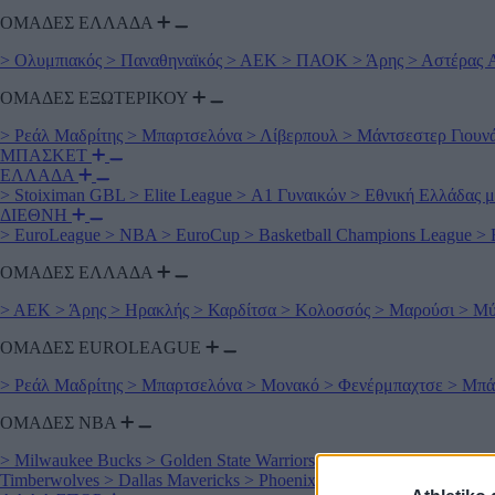
ΟΜΑΔΕΣ ΕΛΛΑΔΑ
>
Ολυμπιακός
>
Παναθηναϊκός
>
ΑΕΚ
>
ΠΑΟΚ
>
Άρης
>
Αστέρας
ΟΜΑΔΕΣ ΕΞΩΤΕΡΙΚΟΥ
>
Ρεάλ Μαδρίτης
>
Μπαρτσελόνα
>
Λίβερπουλ
>
Μάντσεστερ Γιουν
ΜΠΑΣΚΕΤ
ΕΛΛΑΔΑ
>
Stoiximan GBL
>
Elite League
>
Α1 Γυναικών
>
Εθνική Ελλάδας 
ΔΙΕΘΝΗ
>
EuroLeague
>
NBA
>
EuroCup
>
Basketball Champions League
>
ΟΜΑΔΕΣ ΕΛΛΑΔΑ
>
ΑΕΚ
>
Άρης
>
Ηρακλής
>
Καρδίτσα
>
Κολοσσός
>
Μαρούσι
>
Μύ
ΟΜΑΔΕΣ EUROLEAGUE
>
Ρεάλ Μαδρίτης
>
Μπαρτσελόνα
>
Μονακό
>
Φενέρμπαχτσε
>
Μπά
ΟΜΑΔΕΣ ΝΒΑ
>
Milwaukee Bucks
>
Golden State Warriors
>
Los Angeles Lakers
>
Timberwolves
>
Dallas Mavericks
>
Phoenix Suns