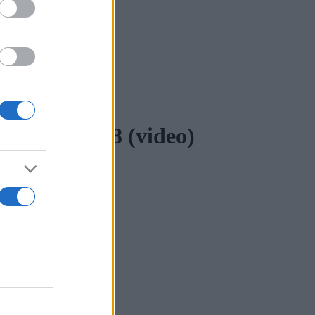
όρ στα 6,08 (video)