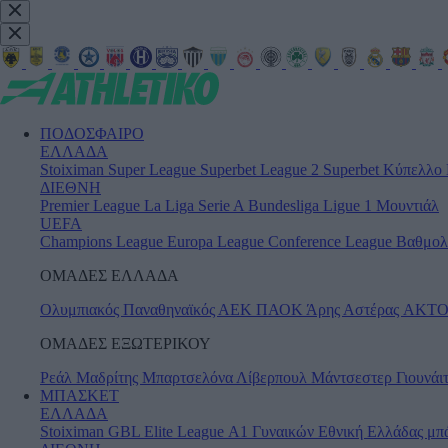
ΠΟΔΟΣΦΑΙΡΟ
ΕΛΛΑΔΑ
Stoiximan Super League
Superbet League 2
Superbet Κύπελλο
ΔΙΕΘΝΗ
Premier League
La Liga
Serie A
Bundesliga
Ligue 1
Μουντιάλ
UEFA
Champions League
Europa League
Conference League
Βαθμολ
ΟΜΑΔΕΣ ΕΛΛΑΔΑ
Ολυμπιακός
Παναθηναϊκός
ΑΕΚ
ΠΑΟΚ
Άρης
Αστέρας AKT
ΟΜΑΔΕΣ ΕΞΩΤΕΡΙΚΟΥ
Ρεάλ Μαδρίτης
Μπαρτσελόνα
Λίβερπουλ
Μάντσεστερ Γιουνάι
ΜΠΑΣΚΕΤ
ΕΛΛΑΔΑ
Stoiximan GBL
Elite League
Α1 Γυναικών
Εθνική Ελλάδας μπ