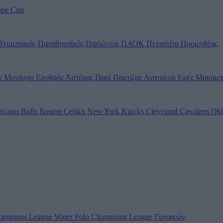
ope Cup
Ολυμπιακός
Παναθηναϊκός
Πανιώνιος
ΠΑΟΚ
Περιστέρι
Προμηθέας
ν Μονάχου
Ερυθρός Αστέρας
Παρί
Παρτίζαν
Ανατολού Εφές
Μακάμπ
icago Bulls
Boston Celtics
New York Knicks
Cleveland Cavaliers
Okl
hampions League
Water Polo Champions League Γυναικών