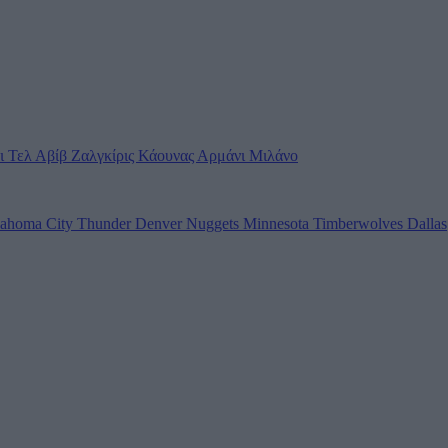
ι Τελ Αβίβ
Ζαλγκίρις Κάουνας
Αρμάνι Μιλάνο
ahoma City Thunder
Denver Nuggets
Minnesota Timberwolves
Dallas