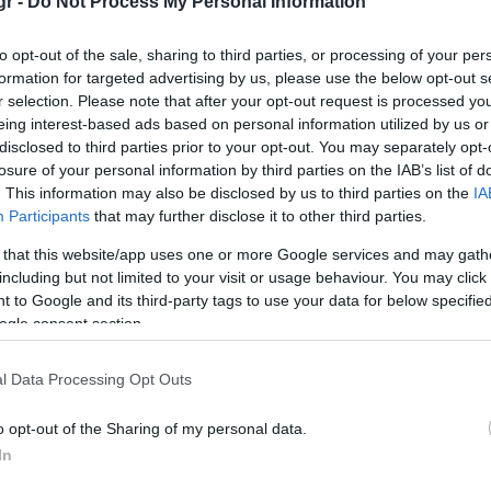
gr -
Do Not Process My Personal Information
to opt-out of the sale, sharing to third parties, or processing of your per
formation for targeted advertising by us, please use the below opt-out s
r selection. Please note that after your opt-out request is processed y
eing interest-based ads based on personal information utilized by us or
disclosed to third parties prior to your opt-out. You may separately opt-
losure of your personal information by third parties on the IAB’s list of
. This information may also be disclosed by us to third parties on the
IA
hampions League
>
Water Polo Champions League Γυναικών
Participants
that may further disclose it to other third parties.
 that this website/app uses one or more Google services and may gath
including but not limited to your visit or usage behaviour. You may click 
 to Google and its third-party tags to use your data for below specifi
ogle consent section.
l Data Processing Opt Outs
o opt-out of the Sharing of my personal data.
In