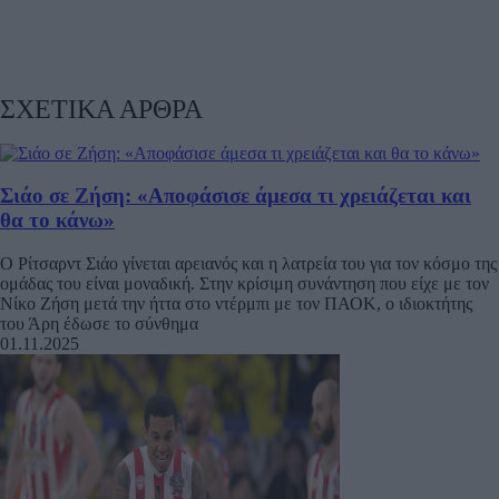
ΣΧΕΤΙΚΑ ΑΡΘΡΑ
Σιάο σε Ζήση: «Αποφάσισε άμεσα τι χρειάζεται και
θα το κάνω»
Ο Ρίτσαρντ Σιάο γίνεται αρειανός και η λατρεία του για τον κόσμο της
ομάδας του είναι μοναδική. Στην κρίσιμη συνάντηση που είχε με τον
Νίκο Ζήση μετά την ήττα στο ντέρμπι με τον ΠΑΟΚ, ο ιδιοκτήτης
του Άρη έδωσε το σύνθημα
01.11.2025