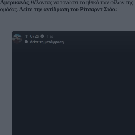
Αμερικανός
, θέλοντας να τονώσει το ηθικό των φίλων της
ομάδας.
Δείτε την αντίδραση του Ρίτσαρντ Σιάο: