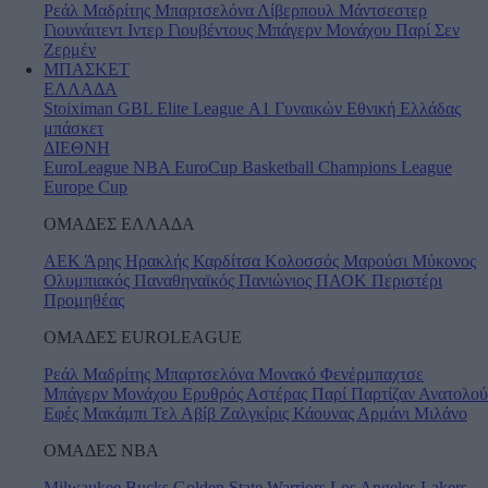
Ρεάλ Μαδρίτης
Μπαρτσελόνα
Λίβερπουλ
Μάντσεστερ
Γιουνάιτεντ
Ιντερ
Γιουβέντους
Μπάγερν Μονάχου
Παρί Σεν
Ζερμέν
ΜΠΑΣΚΕΤ
ΕΛΛΑΔΑ
Stoiximan GBL
Elite League
Α1 Γυναικών
Εθνική Ελλάδας
μπάσκετ
ΔΙΕΘΝΗ
EuroLeague
NBA
EuroCup
Basketball Champions League
Europe Cup
ΟΜΑΔΕΣ ΕΛΛΑΔΑ
ΑΕΚ
Άρης
Ηρακλής
Καρδίτσα
Κολοσσός
Μαρούσι
Μύκονος
Ολυμπιακός
Παναθηναϊκός
Πανιώνιος
ΠΑΟΚ
Περιστέρι
Προμηθέας
ΟΜΑΔΕΣ EUROLEAGUE
Ρεάλ Μαδρίτης
Μπαρτσελόνα
Μονακό
Φενέρμπαχτσε
Μπάγερν Μονάχου
Ερυθρός Αστέρας
Παρί
Παρτίζαν
Ανατολού
Εφές
Μακάμπι Τελ Αβίβ
Ζαλγκίρις Κάουνας
Αρμάνι Μιλάνο
ΟΜΑΔΕΣ ΝΒΑ
Milwaukee Bucks
Golden State Warriors
Los Angeles Lakers