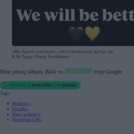
«Θα είμαστε καλύτεροι», είπε ο διοικητικός ηγέτης της
ΚΑΕ Άρης / Πηγή: Eurokinissi
Μην χάνεις είδηση.
Βάλε το
στην Google
Tags:
Μπάσκετ
,
Ελλάδα
,
Άρης μπάσκετ
,
Stoiximan GBL