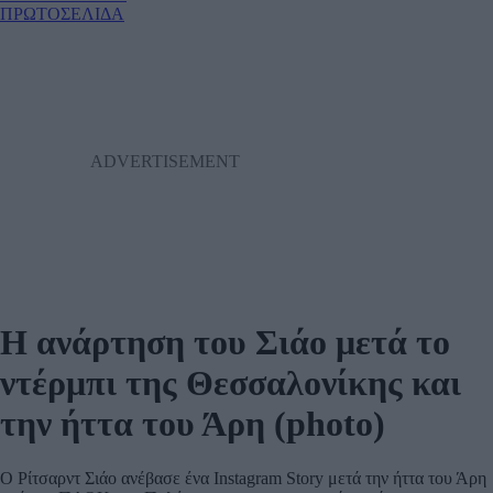
ΠΡΩΤΟΣΕΛΙΔΑ
Η ανάρτηση του Σιάο μετά το
ντέρμπι της Θεσσαλονίκης και
την ήττα του Άρη (photo)
Ο Ρίτσαρντ Σιάο ανέβασε ένα Instagram Story μετά την ήττα του Άρη