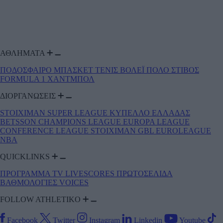
ΑΘΛΗΜΑΤΑ
ΠΟΔΟΣΦΑΙΡΟ
ΜΠΑΣΚΕΤ
ΤΕΝΙΣ
ΒΟΛΕΪ
ΠΟΛΟ
ΣΤΙΒΟΣ
FORMULA 1
ΧΑΝΤΜΠΟΛ
ΔΙΟΡΓΑΝΩΣΕΙΣ
STOIXIMAN SUPER LEAGUE
ΚΥΠΕΛΛΟ ΕΛΛΑΔΑΣ
BETSSON
CHAMPIONS LEAGUE
EUROPA LEAGUE
CONFERENCE LEAGUE
STOIXIMAN GBL
EUROLEAGUE
NBA
QUICKLINKS
ΠΡΟΓΡΑΜΜΑ TV
LIVESCORES
ΠΡΩΤΟΣΕΛΙΔΑ
ΒΑΘΜΟΛΟΓΙΕΣ
VOICES
FOLLOW ATHLETIKO
Facebook
Twitter
Instagram
Linkedin
Youtube