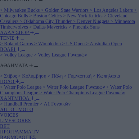
>
Milwaukee Bucks
>
Golden State Warriors
>
Los Angeles Lakers
>
Chicago Bulls
>
Boston Celtics
>
New York Knicks
>
Cleveland
Cavaliers
>
Oklahoma City Thunder
>
Denver Nuggets
>
Minnesota
Timberwolves
>
Dallas Mavericks
>
Phoenix Suns
ΑΛΛΑ ΣΠΟΡ
ΤΕΝΙΣ
>
Roland Garros
>
Wimbledon
>
US Open
>
Australian Open
ΒΟΛΕΪ
>
Volley League
>
Volley League Γυναικών
ΑΘΛΗΜΑΤΑ
>
Στίβος
>
Κολύμβηση
>
Πάλη
>
Γυμναστική
>
Κωπηλασία
ΠΟΛΟ
>
Water Polo League
>
Water Polo League Γυναικών
>
Water Polo
Champions League
>
Water Polo Champions League Γυναικών
ΧΑΝΤΜΠΟΛ
>
Handball Premier
>
Α1 Γυναικών
AUTO - MOTO
VOICES
LIVESCORES
BET
ΠΡΟΓΡΑΜΜΑ TV
ΒΑΘΜΟΛΟΓΙΕΣ