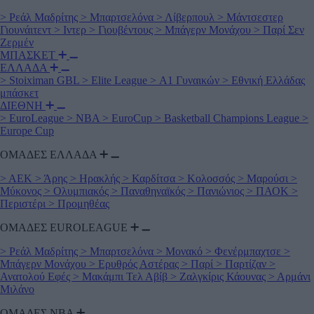
>
Ρεάλ Μαδρίτης
>
Μπαρτσελόνα
>
Λίβερπουλ
>
Μάντσεστερ
Γιουνάιτεντ
>
Ιντερ
>
Γιουβέντους
>
Μπάγερν Μονάχου
>
Παρί Σεν
Ζερμέν
ΜΠΑΣΚΕΤ
ΕΛΛΑΔΑ
>
Stoiximan GBL
>
Elite League
>
Α1 Γυναικών
>
Εθνική Ελλάδας
μπάσκετ
ΔΙΕΘΝΗ
>
EuroLeague
>
NBA
>
EuroCup
>
Basketball Champions League
>
Europe Cup
ΟΜΑΔΕΣ ΕΛΛΑΔΑ
>
ΑΕΚ
>
Άρης
>
Ηρακλής
>
Καρδίτσα
>
Κολοσσός
>
Μαρούσι
>
Μύκονος
>
Ολυμπιακός
>
Παναθηναϊκός
>
Πανιώνιος
>
ΠΑΟΚ
>
Περιστέρι
>
Προμηθέας
ΟΜΑΔΕΣ EUROLEAGUE
>
Ρεάλ Μαδρίτης
>
Μπαρτσελόνα
>
Μονακό
>
Φενέρμπαχτσε
>
Μπάγερν Μονάχου
>
Ερυθρός Αστέρας
>
Παρί
>
Παρτίζαν
>
Ανατολού Εφές
>
Μακάμπι Τελ Αβίβ
>
Ζαλγκίρις Κάουνας
>
Αρμάνι
Μιλάνο
ΟΜΑΔΕΣ ΝΒΑ