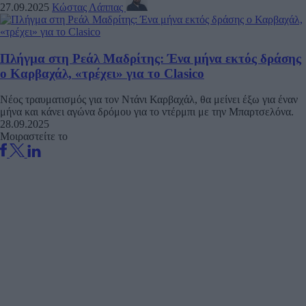
27.09.2025
Κώστας Λάππας
Πλήγμα στη Ρεάλ Μαδρίτης: Ένα μήνα εκτός δράσης
ο Καρβαχάλ, «τρέχει» για το Clasico
Νέος τραυματισμός για τον Ντάνι Καρβαχάλ, θα μείνει έξω για έναν
μήνα και κάνει αγώνα δρόμου για το ντέρμπι με την Μπαρτσελόνα.
28.09.2025
Μοιραστείτε το