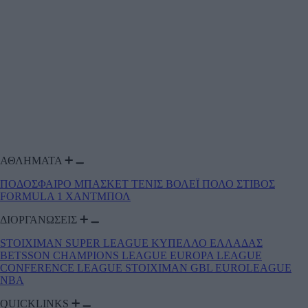
ΑΘΛΗΜΑΤΑ
ΠΟΔΟΣΦΑΙΡΟ
ΜΠΑΣΚΕΤ
ΤΕΝΙΣ
ΒΟΛΕΪ
ΠΟΛΟ
ΣΤΙΒΟΣ
FORMULA 1
ΧΑΝΤΜΠΟΛ
ΔΙΟΡΓΑΝΩΣΕΙΣ
STOIXIMAN SUPER LEAGUE
ΚΥΠΕΛΛΟ ΕΛΛΑΔΑΣ
BETSSON
CHAMPIONS LEAGUE
EUROPA LEAGUE
CONFERENCE LEAGUE
STOIXIMAN GBL
EUROLEAGUE
NBA
QUICKLINKS