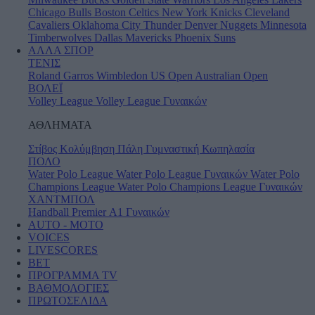
Chicago Bulls
Boston Celtics
New York Knicks
Cleveland
Cavaliers
Oklahoma City Thunder
Denver Nuggets
Minnesota
Timberwolves
Dallas Mavericks
Phoenix Suns
ΑΛΛΑ ΣΠΟΡ
ΤΕΝΙΣ
Roland Garros
Wimbledon
US Open
Australian Open
ΒΟΛΕΪ
Volley League
Volley League Γυναικών
ΑΘΛΗΜΑΤΑ
Στίβος
Κολύμβηση
Πάλη
Γυμναστική
Κωπηλασία
ΠΟΛΟ
Water Polo League
Water Polo League Γυναικών
Water Polo
Champions League
Water Polo Champions League Γυναικών
ΧΑΝΤΜΠΟΛ
Handball Premier
Α1 Γυναικών
AUTO - MOTO
VOICES
LIVESCORES
BET
ΠΡΟΓΡΑΜΜΑ TV
ΒΑΘΜΟΛΟΓΙΕΣ
ΠΡΩΤΟΣΕΛΙΔΑ