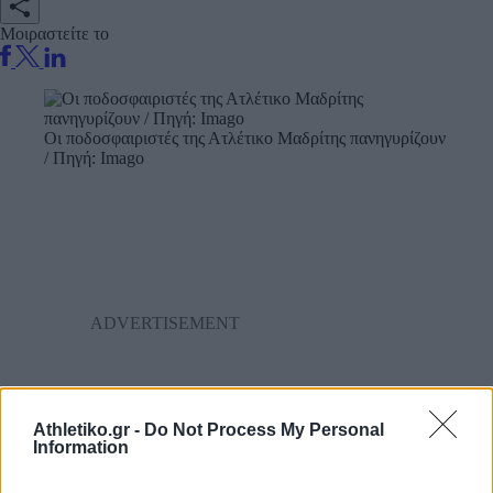
Μοιραστείτε το
Οι ποδοσφαιριστές της Ατλέτικο Μαδρίτης πανηγυρίζουν
/ Πηγή: Imago
Athletiko.gr -
Do Not Process My Personal
Information
Δημοσιεύτηκε: 28.09.2025
VOICE