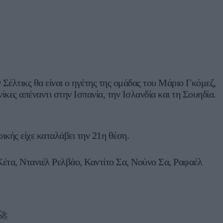
Σέλτικς θα είναι ο ηγέτης της ομάδας του Μάριο Γκόμεζ,
ίκες απέναντι στην Ισπανία, την Ισλανδία και τη Σουηδία.
ικής είχε καταλάβει την 21η θέση.
έτα, Ντανιέλ Ρελβάο, Καντίτο Σα, Νούνο Σα, Ραφαέλ
🚀