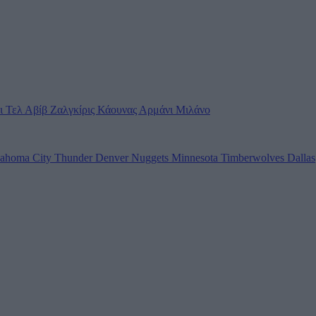
ι Τελ Αβίβ
Ζαλγκίρις Κάουνας
Αρμάνι Μιλάνο
ahoma City Thunder
Denver Nuggets
Minnesota Timberwolves
Dallas