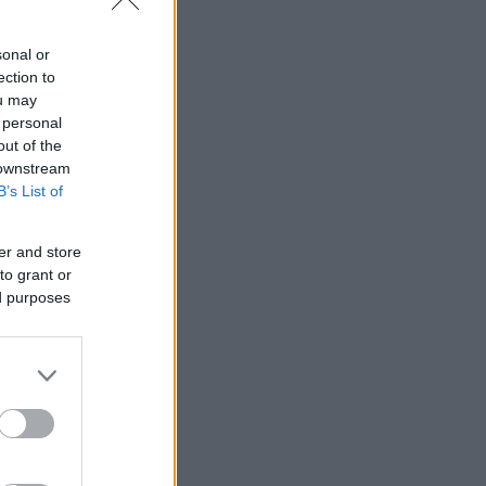
sonal or
ection to
ou may
 personal
out of the
 downstream
B’s List of
er and store
to grant or
ed purposes