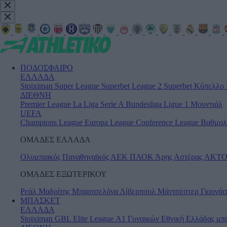
ΠΟΔΟΣΦΑΙΡΟ
ΕΛΛΑΔΑ
Stoiximan Super League
Superbet League 2
Superbet Κύπελλο
ΔΙΕΘΝΗ
Premier League
La Liga
Serie A
Bundesliga
Ligue 1
Μουντιάλ
UEFA
Champions League
Europa League
Conference League
Βαθμολ
ΟΜΑΔΕΣ ΕΛΛΑΔΑ
Ολυμπιακός
Παναθηναϊκός
ΑΕΚ
ΠΑΟΚ
Άρης
Αστέρας AKT
ΟΜΑΔΕΣ ΕΞΩΤΕΡΙΚΟΥ
Ρεάλ Μαδρίτης
Μπαρτσελόνα
Λίβερπουλ
Μάντσεστερ Γιουνάι
ΜΠΑΣΚΕΤ
ΕΛΛΑΔΑ
Stoiximan GBL
Elite League
Α1 Γυναικών
Εθνική Ελλάδας μπ