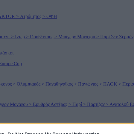
 AKTOR
>
Ατρόμητος
>
ΟΦΗ
άιτεντ
>
Ιντερ
>
Γιουβέντους
>
Μπάγερν Μονάχου
>
Παρί Σεν Ζερμέν
μπάσκετ
Europe Cup
κονος
>
Ολυμπιακός
>
Παναθηναϊκός
>
Πανιώνιος
>
ΠΑΟΚ
>
Περισ
γερν Μονάχου
>
Ερυθρός Αστέρας
>
Παρί
>
Παρτίζαν
>
Ανατολού Ε
Chicago Bulls
>
Boston Celtics
>
New York Knicks
>
Cleveland Caval