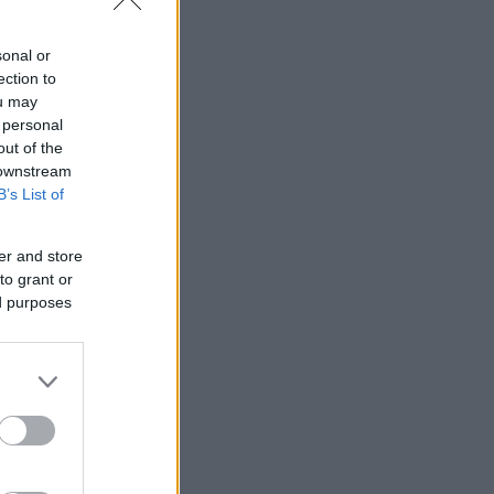
sonal or
ection to
ou may
 personal
out of the
 downstream
B’s List of
er and store
to grant or
ed purposes