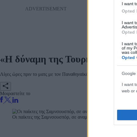
I want t
Opted 
I want 
Advertis
Opted 
I want t
of my P
was col
«Η δύναμη της Τουρκίας είναι μ
Opted 
Google 
Λίγες ώρες πριν το ματς με τον Παναθηναϊκό (21/8, 21:00), η Σαμσο
I want t
web or d
Μοιραστείτε το
Οι παίκτες της Σαμνσουσπόρ, σε αναμέτρηση του τουρκικού π