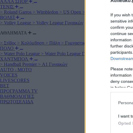
Athletiko.
ΑΛΛΑ ΣΠΟΡ
ΤΕΝΙΣ
>
Roland Garros
>
Wimbledon
>
US Open
>
Australian Open
If you wish 
ΒΟΛΕΪ
sensitive in
>
Volley League
>
Volley League Γυναικών
confirm you
ΑΘΛΗΜΑΤΑ
continue se
information 
>
Στίβος
>
Κολύμβηση
>
Πάλη
>
Γυμναστική
>
Κωπηλασία
further disc
ΠΟΛΟ
participants
>
Water Polo League
>
Water Polo League Γυναικών
>
Water Polo C
Downstream 
ΧΑΝΤΜΠΟΛ
>
Handball Premier
>
Α1 Γυναικών
Please note
AUTO - MOTO
VOICES
information 
LIVESCORES
deny consent
BET
in below Go
ΠΡΟΓΡΑΜΜΑ TV
ΒΑΘΜΟΛΟΓΙΕΣ
ΠΡΩΤΟΣΕΛΙΔΑ
Persona
I want t
Opted 