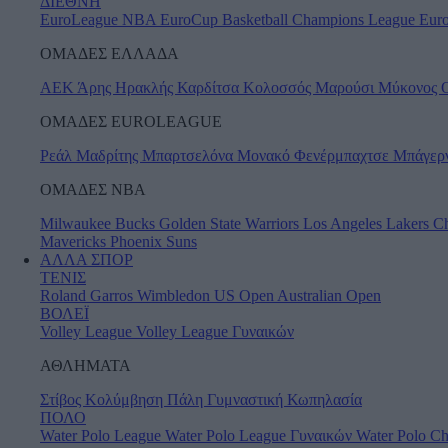
ΔΙΕΘΝΗ
EuroLeague
NBA
EuroCup
Basketball Champions League
Eur
ΟΜΑΔΕΣ ΕΛΛΑΔΑ
ΑΕΚ
Άρης
Ηρακλής
Καρδίτσα
Κολοσσός
Μαρούσι
Μύκονος
ΟΜΑΔΕΣ EUROLEAGUE
Ρεάλ Μαδρίτης
Μπαρτσελόνα
Μονακό
Φενέρμπαχτσε
Μπάγερ
ΟΜΑΔΕΣ ΝΒΑ
Milwaukee Bucks
Golden State Warriors
Los Angeles Lakers
Ch
Mavericks
Phoenix Suns
ΑΛΛΑ ΣΠΟΡ
ΤΕΝΙΣ
Roland Garros
Wimbledon
US Open
Australian Open
ΒΟΛΕΪ
Volley League
Volley League Γυναικών
ΑΘΛΗΜΑΤΑ
Στίβος
Κολύμβηση
Πάλη
Γυμναστική
Κωπηλασία
ΠΟΛΟ
Water Polo League
Water Polo League Γυναικών
Water Polo C