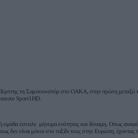
ς Πέμπτης τη Σαμσουνσπόρ στο ΟΑΚΑ, στην πρώτη μεταξύ τ
smote Sport1HD.
κή ομάδα έστειλε μήνυμα ενότητας και δύναμη. Οπως αναφέ
ως δεν είναι μόνοι στο ταξίδι τους στην Ευρώπη, έχοντας