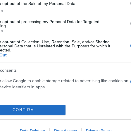
o opt-out of the Sale of my Personal Data.
In
to opt-out of processing my Personal Data for Targeted
ing.
In
o opt-out of Collection, Use, Retention, Sale, and/or Sharing
ersonal Data that Is Unrelated with the Purposes for which it
lected.
αζί μας» - Το μήνυμα της Σαμσο
Out
consents
υνσπόρ στέλνει μήνυμα δύναμης, δηλώνοντας έτοιμη να πάρει ισχυρό 
o allow Google to enable storage related to advertising like cookies on
evice identifiers in apps.
CONFIRM
ρωταθλήματος / Πηγή: Imago
Data Deletion
Data Access
Privacy Policy