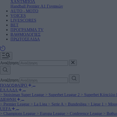
ΧΑΝΤΜΠΟΛ
Handball Premier
Α1 Γυναικών
AUTO - MOTO
VOICES
LIVESCORES
BET
ΠΡΟΓΡΑΜΜΑ TV
ΒΑΘΜΟΛΟΓΙΕΣ
ΠΡΩΤΟΣΕΛΙΔΑ
Αναζήτηση
Αναζήτηση
ΠΟΔΟΣΦΑΙΡΟ
ΕΛΛΑΔΑ
>
Stoiximan Super League
>
Superbet League 2
>
Superbet Κύπελλο
ΔΙΕΘΝΗ
>
Premier League
>
La Liga
>
Serie A
>
Bundesliga
>
Ligue 1
>
Μουν
UEFA
>
Champions League
>
Europa League
>
Conference League
>
Βαθμ