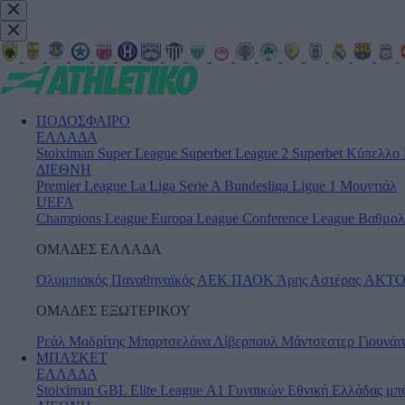
ΠΟΔΟΣΦΑΙΡΟ
ΕΛΛΑΔΑ
Stoiximan Super League
Superbet League 2
Superbet Κύπελλο
ΔΙΕΘΝΗ
Premier League
La Liga
Serie A
Bundesliga
Ligue 1
Μουντιάλ
UEFA
Champions League
Europa League
Conference League
Βαθμολ
ΟΜΑΔΕΣ ΕΛΛΑΔΑ
Ολυμπιακός
Παναθηναϊκός
ΑΕΚ
ΠΑΟΚ
Άρης
Αστέρας AKT
ΟΜΑΔΕΣ ΕΞΩΤΕΡΙΚΟΥ
Ρεάλ Μαδρίτης
Μπαρτσελόνα
Λίβερπουλ
Μάντσεστερ Γιουνάι
ΜΠΑΣΚΕΤ
ΕΛΛΑΔΑ
Stoiximan GBL
Elite League
Α1 Γυναικών
Εθνική Ελλάδας μπ