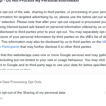
gr -
Do Not Process My Personal Information
to opt-out of the sale, sharing to third parties, or processing of your per
formation for targeted advertising by us, please use the below opt-out s
r selection. Please note that after your opt-out request is processed y
eing interest-based ads based on personal information utilized by us or
disclosed to third parties prior to your opt-out. You may separately opt-
losure of your personal information by third parties on the IAB’s list of
. This information may also be disclosed by us to third parties on the
IA
hampions League
>
Water Polo Champions League Γυναικών
Participants
that may further disclose it to other third parties.
 that this website/app uses one or more Google services and may gath
including but not limited to your visit or usage behaviour. You may click 
 to Google and its third-party tags to use your data for below specifi
ogle consent section.
l Data Processing Opt Outs
o opt-out of the Sharing of my personal data.
In