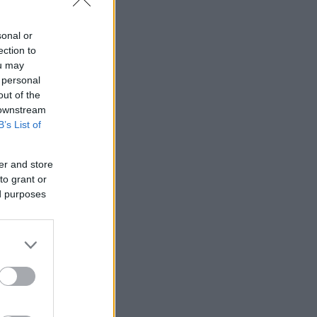
sonal or
ection to
ou may
 personal
out of the
 downstream
B’s List of
er and store
to grant or
ed purposes