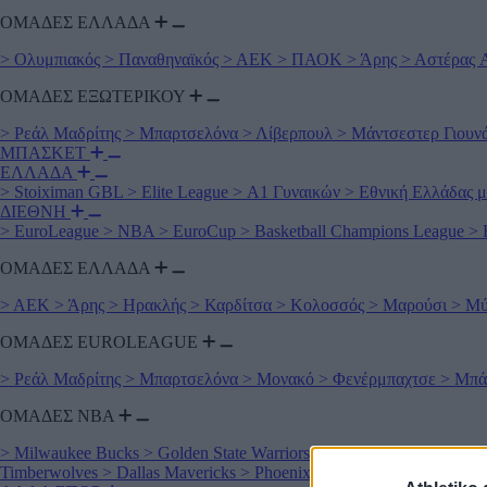
ΟΜΑΔΕΣ ΕΛΛΑΔΑ
>
Ολυμπιακός
>
Παναθηναϊκός
>
ΑΕΚ
>
ΠΑΟΚ
>
Άρης
>
Αστέρας
ΟΜΑΔΕΣ ΕΞΩΤΕΡΙΚΟΥ
>
Ρεάλ Μαδρίτης
>
Μπαρτσελόνα
>
Λίβερπουλ
>
Μάντσεστερ Γιουν
ΜΠΑΣΚΕΤ
ΕΛΛΑΔΑ
>
Stoiximan GBL
>
Elite League
>
Α1 Γυναικών
>
Εθνική Ελλάδας 
ΔΙΕΘΝΗ
>
EuroLeague
>
NBA
>
EuroCup
>
Basketball Champions League
>
ΟΜΑΔΕΣ ΕΛΛΑΔΑ
>
ΑΕΚ
>
Άρης
>
Ηρακλής
>
Καρδίτσα
>
Κολοσσός
>
Μαρούσι
>
Μύ
ΟΜΑΔΕΣ EUROLEAGUE
>
Ρεάλ Μαδρίτης
>
Μπαρτσελόνα
>
Μονακό
>
Φενέρμπαχτσε
>
Μπά
ΟΜΑΔΕΣ ΝΒΑ
>
Milwaukee Bucks
>
Golden State Warriors
>
Los Angeles Lakers
>
Timberwolves
>
Dallas Mavericks
>
Phoenix Suns