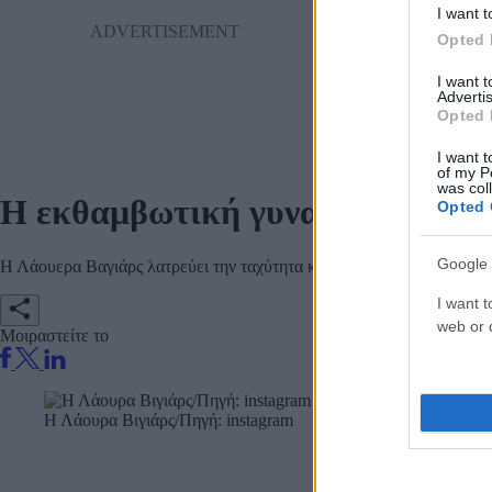
I want t
Opted 
I want 
Advertis
Opted 
I want t
of my P
was col
Η εκθαμβωτική γυναίκα που θέλε
Opted 
Google 
Η Λάουερα Βαγιάρς λατρεύει την ταχύτητα και έχει πάρει μέρος σε α
I want t
web or d
Μοιραστείτε το
Η Λάουρα Βιγιάρς/Πηγή: instagram