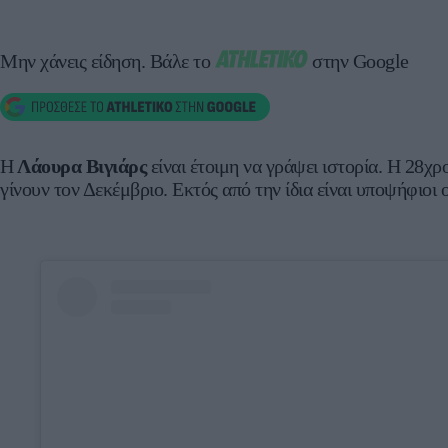
Μην χάνεις είδηση.
Βάλε το
στην Google
Η
Λάουρα Βιγιάρς
είναι έτοιμη να γράψει ιστορία. Η 28χ
γίνουν τον Δεκέμβριο. Εκτός από την ίδια είναι υποψήφιο