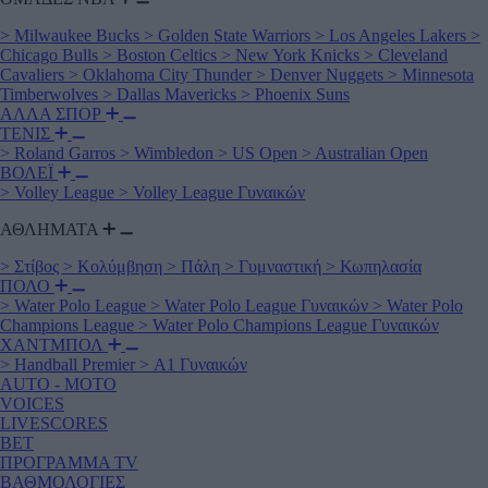
>
Milwaukee Bucks
>
Golden State Warriors
>
Los Angeles Lakers
>
Chicago Bulls
>
Boston Celtics
>
New York Knicks
>
Cleveland
Cavaliers
>
Oklahoma City Thunder
>
Denver Nuggets
>
Minnesota
Timberwolves
>
Dallas Mavericks
>
Phoenix Suns
ΑΛΛΑ ΣΠΟΡ
ΤΕΝΙΣ
>
Roland Garros
>
Wimbledon
>
US Open
>
Australian Open
ΒΟΛΕΪ
>
Volley League
>
Volley League Γυναικών
ΑΘΛΗΜΑΤΑ
>
Στίβος
>
Κολύμβηση
>
Πάλη
>
Γυμναστική
>
Κωπηλασία
ΠΟΛΟ
>
Water Polo League
>
Water Polo League Γυναικών
>
Water Polo
Champions League
>
Water Polo Champions League Γυναικών
ΧΑΝΤΜΠΟΛ
>
Handball Premier
>
Α1 Γυναικών
AUTO - MOTO
VOICES
LIVESCORES
BET
ΠΡΟΓΡΑΜΜΑ TV
ΒΑΘΜΟΛΟΓΙΕΣ