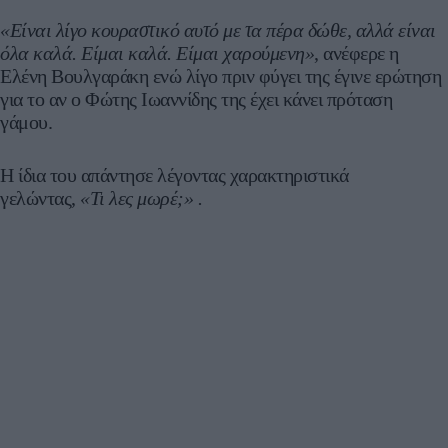
«Είναι λίγο κουραστικό αυτό με τα πέρα δώθε, αλλά είναι
όλα καλά. Είμαι καλά. Είμαι χαρούμενη»
, ανέφερε η
Ελένη Βουλγαράκη ενώ λίγο πριν φύγει της έγινε ερώτηση
για το αν ο Φώτης Ιωαννίδης της έχει κάνει πρόταση
γάμου.
Η ίδια του απάντησε λέγοντας χαρακτηριστικά
γελώντας,
«Τι λες μωρέ;» .