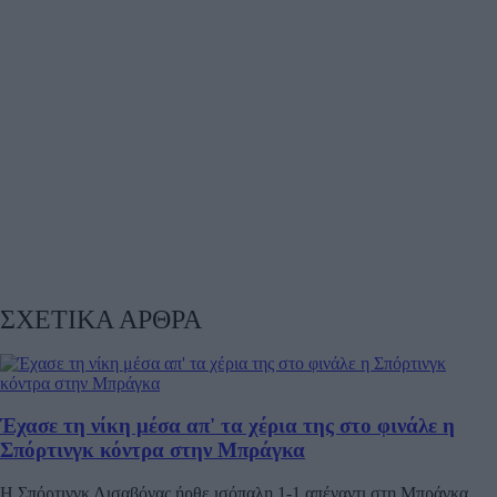
ΣΧΕΤΙΚΑ ΑΡΘΡΑ
Έχασε τη νίκη μέσα απ' τα χέρια της στο φινάλε η
Σπόρτινγκ κόντρα στην Μπράγκα
Η Σπόρτινγκ Λισαβόνας ήρθε ισόπαλη 1-1 απέναντι στη Μπράγκα,