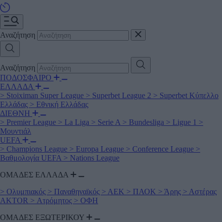
Αναζήτηση
Αναζήτηση
ΠΟΔΟΣΦΑΙΡΟ
ΕΛΛΑΔΑ
>
Stoiximan Super League
>
Superbet League 2
>
Superbet Κύπελλο
Ελλάδας
>
Εθνική Ελλάδας
ΔΙΕΘΝΗ
>
Premier League
>
La Liga
>
Serie A
>
Bundesliga
>
Ligue 1
>
Μουντιάλ
UEFA
>
Champions League
>
Europa League
>
Conference League
>
Βαθμολογία UEFA
>
Nations League
ΟΜΑΔΕΣ ΕΛΛΑΔΑ
>
Ολυμπιακός
>
Παναθηναϊκός
>
ΑΕΚ
>
ΠΑΟΚ
>
Άρης
>
Αστέρας
AKTOR
>
Ατρόμητος
>
ΟΦΗ
ΟΜΑΔΕΣ ΕΞΩΤΕΡΙΚΟΥ