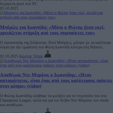
δεχόμενη γκολ στο 95'.
05.10.2025
Μπόρζες για Ιωαννίδη: «Μόνο ο Φώτης ήταν εκεί,
χρειάζεται στήριξη από τους συμπαίκτες του»
Ο προπονητής της Σπόρτινγκ, Ρουί Μπόρζες, μίλησε με τα καλύτερα
λόγια για την εμφάνιση του Φώτη Ιωαννίδη κόντρα στη Νάπολι.
02.10.2025
Κώστας Τόπας
Αποθέωσε Ντε Μπρόινε ο Ιωαννίδης: «Ηταν
ασταμάτητος, είναι ένας από τους καλύτερους παίκτες
στον κόσμο» (video)
Ο Φώτης Ιωαννίδης κλήθηκε να μιλήσει για το ντεμπούτο του στο
Champions League, αλλά και για τον Κέβιν Ντε Μπρόινε τον οποίο
και αποθέωσε.