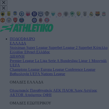
ΠΟΔΟΣΦΑΙΡΟ
ΕΛΛΑΔΑ
Stoiximan Super League
Superbet League 2
Superbet Κύπελλο
Ελλάδας
Εθνική Ελλάδας
ΔΙΕΘΝΗ
Premier League
La Liga
Serie A
Bundesliga
Ligue 1
Μουντιάλ
UEFA
Champions League
Europa League
Conference League
Βαθμολογία UEFA
Nations League
ΟΜΑΔΕΣ ΕΛΛΑΔΑ
Ολυμπιακός
Παναθηναϊκός
ΑΕΚ
ΠΑΟΚ
Άρης
Αστέρας
AKTOR
Ατρόμητος
ΟΦΗ
ΟΜΑΔΕΣ ΕΞΩΤΕΡΙΚΟΥ