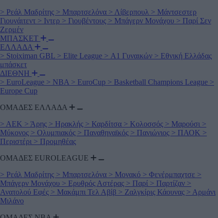
>
Ρεάλ Μαδρίτης
>
Μπαρτσελόνα
>
Λίβερπουλ
>
Μάντσεστερ
Γιουνάιτεντ
>
Ιντερ
>
Γιουβέντους
>
Μπάγερν Μονάχου
>
Παρί Σεν
Ζερμέν
ΜΠΑΣΚΕΤ
ΕΛΛΑΔΑ
>
Stoiximan GBL
>
Elite League
>
Α1 Γυναικών
>
Εθνική Ελλάδας
μπάσκετ
ΔΙΕΘΝΗ
>
EuroLeague
>
NBA
>
EuroCup
>
Basketball Champions League
>
Europe Cup
ΟΜΑΔΕΣ ΕΛΛΑΔΑ
>
ΑΕΚ
>
Άρης
>
Ηρακλής
>
Καρδίτσα
>
Κολοσσός
>
Μαρούσι
>
Μύκονος
>
Ολυμπιακός
>
Παναθηναϊκός
>
Πανιώνιος
>
ΠΑΟΚ
>
Περιστέρι
>
Προμηθέας
ΟΜΑΔΕΣ EUROLEAGUE
>
Ρεάλ Μαδρίτης
>
Μπαρτσελόνα
>
Μονακό
>
Φενέρμπαχτσε
>
Μπάγερν Μονάχου
>
Ερυθρός Αστέρας
>
Παρί
>
Παρτίζαν
>
Ανατολού Εφές
>
Μακάμπι Τελ Αβίβ
>
Ζαλγκίρις Κάουνας
>
Αρμάνι
Μιλάνο
ΟΜΑΔΕΣ ΝΒΑ