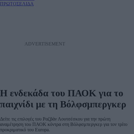
ΠΡΩΤΟΣΕΛΙΔΑ
Η ενδεκάδα του ΠΑΟΚ για το
παιχνίδι με τη Βόλφσμπεργκερ
Δείτε τις επιλογές του Ραζβάν Λουτσέσκου για την πρώτη
αναμέτρηση του ΠΑΟΚ κόντρα στη Βόλφσμπεργκερ για τον τρίτο
προκριματικό του Europa.