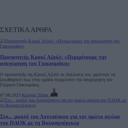
ΣΧΕΤΙΚΑ ΑΡΘΡΑ
Προπονητής Κρουζ Αζούλ: «Περιμένουμε την
αποχώρηση του Γιακουμάκη»
Ο προπονητής της Κρουζ Αζούλ σε δηλώσεις του, φρόντισε να
ξεκαθαρίσει πως στην ομάδα περιμένουν την αποχώρηση του
Γιώργου Γιακουμάκη.
07.08.2025
Κώστας Τόπας
Στο... μυαλό του Λουτσέσκου για τον πρώτο αγώνα
του ΠΑΟΚ με τη Βολφσμπέργκερ