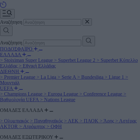
Αναζήτηση
Αναζήτηση
ΠΟΔΟΣΦΑΙΡΟ
ΕΛΛΑΔΑ
>
Stoiximan Super League
>
Superbet League 2
>
Superbet Κύπελλο
Ελλάδας
>
Εθνική Ελλάδας
ΔΙΕΘΝΗ
>
Premier League
>
La Liga
>
Serie A
>
Bundesliga
>
Ligue 1
>
Μουντιάλ
UEFA
>
Champions League
>
Europa League
>
Conference League
>
Βαθμολογία UEFA
>
Nations League
ΟΜΑΔΕΣ ΕΛΛΑΔΑ
>
Ολυμπιακός
>
Παναθηναϊκός
>
ΑΕΚ
>
ΠΑΟΚ
>
Άρης
>
Αστέρας
AKTOR
>
Ατρόμητος
>
ΟΦΗ
ΟΜΑΔΕΣ ΕΞΩΤΕΡΙΚΟΥ