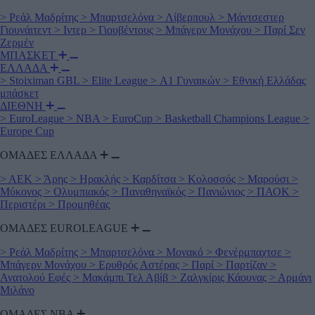
>
Ρεάλ Μαδρίτης
>
Μπαρτσελόνα
>
Λίβερπουλ
>
Μάντσεστερ
Γιουνάιτεντ
>
Ιντερ
>
Γιουβέντους
>
Μπάγερν Μονάχου
>
Παρί Σεν
Ζερμέν
ΜΠΑΣΚΕΤ
ΕΛΛΑΔΑ
>
Stoiximan GBL
>
Elite League
>
Α1 Γυναικών
>
Εθνική Ελλάδας
μπάσκετ
ΔΙΕΘΝΗ
>
EuroLeague
>
NBA
>
EuroCup
>
Basketball Champions League
>
Europe Cup
ΟΜΑΔΕΣ ΕΛΛΑΔΑ
>
ΑΕΚ
>
Άρης
>
Ηρακλής
>
Καρδίτσα
>
Κολοσσός
>
Μαρούσι
>
Μύκονος
>
Ολυμπιακός
>
Παναθηναϊκός
>
Πανιώνιος
>
ΠΑΟΚ
>
Περιστέρι
>
Προμηθέας
ΟΜΑΔΕΣ EUROLEAGUE
>
Ρεάλ Μαδρίτης
>
Μπαρτσελόνα
>
Μονακό
>
Φενέρμπαχτσε
>
Μπάγερν Μονάχου
>
Ερυθρός Αστέρας
>
Παρί
>
Παρτίζαν
>
Ανατολού Εφές
>
Μακάμπι Τελ Αβίβ
>
Ζαλγκίρις Κάουνας
>
Αρμάνι
Μιλάνο
ΟΜΑΔΕΣ ΝΒΑ