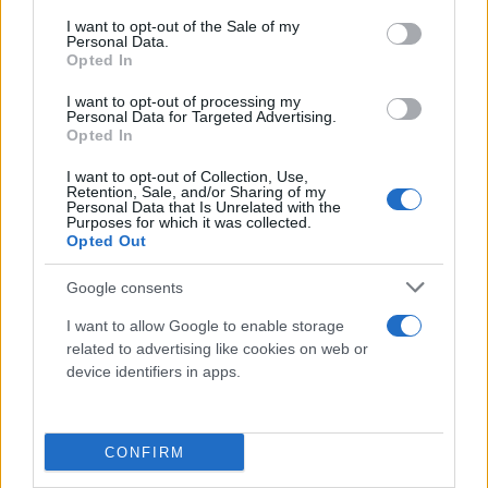
consent section.
I want to opt-out of the Sale of my
Μετά από το επικό
διπλό στη Γαλλία επί της Λιλ,
αλλά και
Personal Data.
Opted In
τις δυο «κολλητές» νίκες στα ντέρμπι με Ολυμπιακό και
ΑΕΚ που τον έφεραν στην κορυφή της βαθμολογίας της
I want to opt-out of processing my
Stoiximan Super League
, ο ΠΑΟΚ καλείται να ξεπεράσει
Personal Data for Targeted Advertising.
Opted In
το εμπόδιο του Βόλο, τον οποίο θα υποδεχθεί το βράδυ
(19:30) στην Τούμπα.
I want to opt-out of Collection, Use,
Retention, Sale, and/or Sharing of my
Personal Data that Is Unrelated with the
Purposes for which it was collected.
Opted Out
Η ψυχολογία για την ομάδα του Ραζβάν Λουτσέσκου έχει
πιάσει ταβάνι λόγω των τελευταίων εμφανίσεων και
Google consents
αποτελεσμάτων, όμως υπάρχουν αρκετά προβλήματα
I want to allow Google to enable storage
τραυματισμών και κούρασης που αναγκάζουν τον Ρουμάνο
related to advertising like cookies on web or
τεχνικό να προχωρήσεις σε διαφοροποιήσεις στο βασικό
device identifiers in apps.
του σχήμα.
Κάτω απ' τα δοκάρια, ξεκινάει ο
Τσιφτσής
, στα άκρα της
CONFIRM
άμυνας οι
Σάστρε
και
Τέιλορ
, ενώ δίδυμο στα στόπερ,