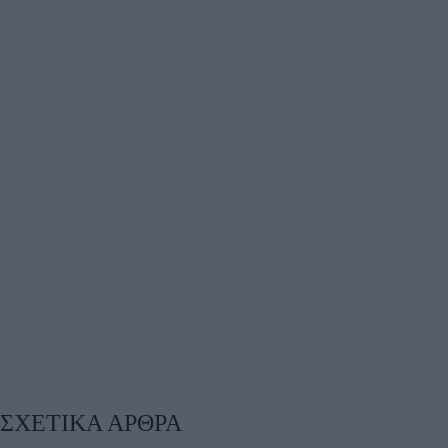
ΣΧΕΤΙΚΑ ΑΡΘΡΑ