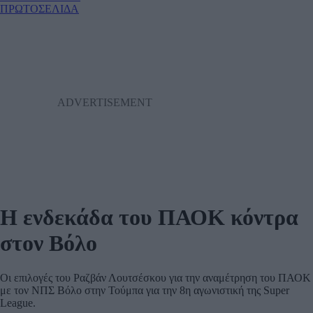
ΠΡΩΤΟΣΕΛΙΔΑ
Η ενδεκάδα του ΠΑΟΚ κόντρα
στον Βόλο
Οι επιλογές του Ραζβάν Λουτσέσκου για την αναμέτρηση του ΠΑΟΚ
με τον ΝΠΣ Βόλο στην Τούμπα για την 8η αγωνιστική της Super
League.