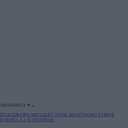
ΑΘΛΗΜΑΤΑ
ΠΟΔΟΣΦΑΙΡΟ
ΜΠΑΣΚΕΤ
ΤΕΝΙΣ
ΒΟΛΕΪ
ΠΟΛΟ
ΣΤΙΒΟΣ
FORMULA 1
ΧΑΝΤΜΠΟΛ