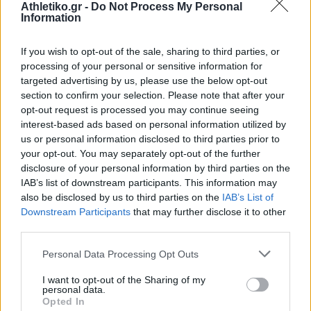
Athletiko.gr -
Do Not Process My Personal
Information
If you wish to opt-out of the sale, sharing to third parties, or
VOICE
Θοδωρής Χαστάς
processing of your personal or sensitive information for
targeted advertising by us, please use the below opt-out
section to confirm your selection. Please note that after your
opt-out request is processed you may continue seeing
interest-based ads based on personal information utilized by
us or personal information disclosed to third parties prior to
your opt-out. You may separately opt-out of the further
disclosure of your personal information by third parties on the
IAB’s list of downstream participants. This information may
also be disclosed by us to third parties on the
IAB’s List of
Downstream Participants
that may further disclose it to other
third parties.
Please note that this website/app uses one or more Google
Personal Data Processing Opt Outs
Μην χάνεις είδηση.
Βάλε το
στην Google
services and may gather and store information including but
not limited to your visit or usage behaviour. You may click to
I want to opt-out of the Sharing of my
personal data.
grant or deny consent to Google and its third-party tags to
Opted In
use your data for below specified purposes in below Google