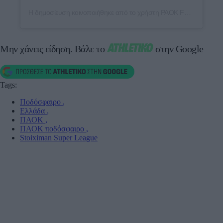
Η δημοσίευση κοινοποιήθηκε από το χρήστη PAOK FC (@paok_fc)
Μην χάνεις είδηση.
Βάλε το
στην Google
Tags:
Ποδόσφαιρο
,
Ελλάδα
,
ΠΑΟΚ
,
ΠΑΟΚ ποδόσφαιρο
,
Stoiximan Super League