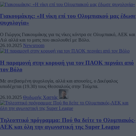
Γιακουμάκης: «Η νίκη επί του Ολυμπιακού μας έδωσε
ψυχολογία»
Ο Γιώργος Γιακουμάκης για τις νίκες κόντρα σε Ολυμπιακό, ΑΕΚ και
Λιλ αλλά και το ματς που ακολουθεί με Βόλο.
26.10.2025
Newsroom
Η παραμονή στην κορυφή για τον ΠΑΟΚ περνάει από
τον Βόλο
Με ανεβασμένη ψυχολογία, αλλά και απουσίες, ο Δικέφαλος
υποδέχεται (19.30) τους Θεσσαλούς στην Τούμπα.
26.10.2025
Θοδωρής Χαστάς
Τηλεοπτικό πρόγραμμα: Πού θα δείτε το Ολυμπιακός-
ΑΕΚ και όλη την αγωνιστική της Super League