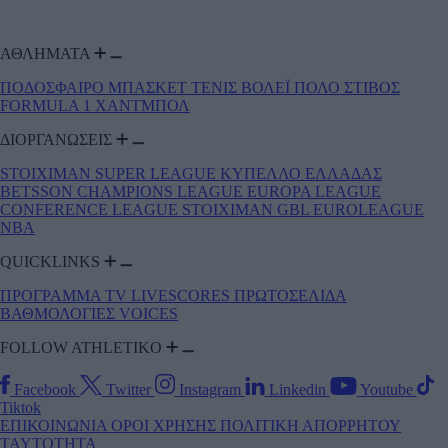
ΑΘΛΗΜΑΤΑ
ΠΟΔΟΣΦΑΙΡΟ
ΜΠΑΣΚΕΤ
ΤΕΝΙΣ
ΒΟΛΕΪ
ΠΟΛΟ
ΣΤΙΒΟΣ
FORMULA 1
ΧΑΝΤΜΠΟΛ
ΔΙΟΡΓΑΝΩΣΕΙΣ
STOIXIMAN SUPER LEAGUE
ΚΥΠΕΛΛΟ ΕΛΛΑΔΑΣ
BETSSON
CHAMPIONS LEAGUE
EUROPA LEAGUE
CONFERENCE LEAGUE
STOIXIMAN GBL
EUROLEAGUE
NBA
QUICKLINKS
ΠΡΟΓΡΑΜΜΑ TV
LIVESCORES
ΠΡΩΤΟΣΕΛΙΔΑ
ΒΑΘΜΟΛΟΓΙΕΣ
VOICES
FOLLOW ATHLETIKO
Facebook
Twitter
Instagram
Linkedin
Youtube
Tiktok
ΕΠΙΚΟΙΝΩΝΙΑ
ΟΡΟΙ ΧΡΗΣΗΣ
ΠΟΛΙΤΙΚΗ ΑΠΟΡΡΗΤΟΥ
TAYTOTHTA