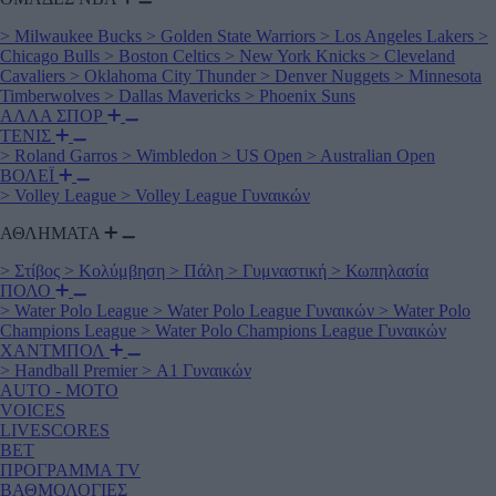
>
Milwaukee Bucks
>
Golden State Warriors
>
Los Angeles Lakers
>
Chicago Bulls
>
Boston Celtics
>
New York Knicks
>
Cleveland
Cavaliers
>
Oklahoma City Thunder
>
Denver Nuggets
>
Minnesota
Timberwolves
>
Dallas Mavericks
>
Phoenix Suns
ΑΛΛΑ ΣΠΟΡ
ΤΕΝΙΣ
>
Roland Garros
>
Wimbledon
>
US Open
>
Australian Open
ΒΟΛΕΪ
>
Volley League
>
Volley League Γυναικών
ΑΘΛΗΜΑΤΑ
>
Στίβος
>
Κολύμβηση
>
Πάλη
>
Γυμναστική
>
Κωπηλασία
ΠΟΛΟ
>
Water Polo League
>
Water Polo League Γυναικών
>
Water Polo
Champions League
>
Water Polo Champions League Γυναικών
ΧΑΝΤΜΠΟΛ
>
Handball Premier
>
Α1 Γυναικών
AUTO - MOTO
VOICES
LIVESCORES
BET
ΠΡΟΓΡΑΜΜΑ TV
ΒΑΘΜΟΛΟΓΙΕΣ