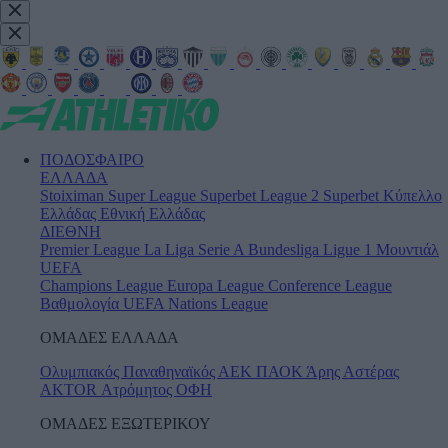
ΠΟΔΟΣΦΑΙΡΟ
ΕΛΛΑΔΑ
Stoiximan Super League
Superbet League 2
Superbet Κύπελλο
Ελλάδας
Εθνική Ελλάδας
ΔΙΕΘΝΗ
Premier League
La Liga
Serie A
Bundesliga
Ligue 1
Μουντιάλ
UEFA
Champions League
Europa League
Conference League
Βαθμολογία UEFA
Nations League
ΟΜΑΔΕΣ ΕΛΛΑΔΑ
Ολυμπιακός
Παναθηναϊκός
ΑΕΚ
ΠΑΟΚ
Άρης
Αστέρας
AKTOR
Ατρόμητος
ΟΦΗ
ΟΜΑΔΕΣ ΕΞΩΤΕΡΙΚΟΥ