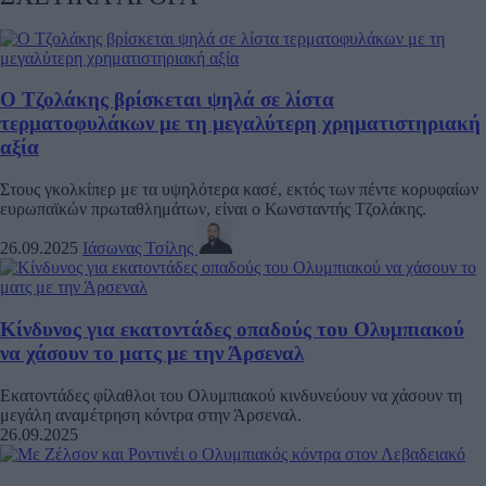
Ο Τζολάκης βρίσκεται ψηλά σε λίστα
τερματοφυλάκων με τη μεγαλύτερη χρηματιστηριακή
αξία
Στους γκολκίπερ με τα υψηλότερα κασέ, εκτός των πέντε κορυφαίων
ευρωπαϊκών πρωταθλημάτων, είναι ο Κωνσταντής Τζολάκης.
26.09.2025
Ιάσωνας Τσίλης
Κίνδυνος για εκατοντάδες οπαδούς του Ολυμπιακού
να χάσουν το ματς με την Άρσεναλ
Εκατοντάδες φίλαθλοι του Ολυμπιακού κινδυνεύουν να χάσουν τη
μεγάλη αναμέτρηση κόντρα στην Άρσεναλ.
26.09.2025