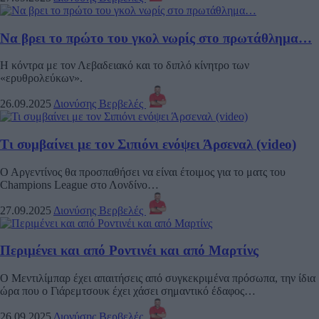
Να βρει το πρώτο του γκολ νωρίς στο πρωτάθλημα…
Η κόντρα με τον Λεβαδειακό και το διπλό κίνητρο των
«ερυθρολεύκων».
26.09.2025
Διονύσης Βερβελές
Τι συμβαίνει με τον Σιπιόνι ενόψει Άρσεναλ (video)
Ο Αργεντίνος θα προσπαθήσει να είναι έτοιμος για το ματς του
Champions League στο Λονδίνο…
27.09.2025
Διονύσης Βερβελές
Περιμένει και από Ροντινέι και από Μαρτίνς
Ο Μεντιλίμπαρ έχει απαιτήσεις από συγκεκριμένα πρόσωπα, την ίδια
ώρα που ο Γιάρεμτσουκ έχει χάσει σημαντικό έδαφος…
26.09.2025
Διονύσης Βερβελές