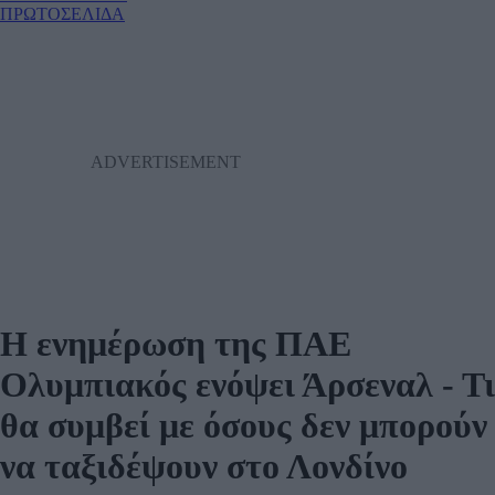
ΠΡΩΤΟΣΕΛΙΔΑ
Η ενημέρωση της ΠΑΕ
Ολυμπιακός ενόψει Άρσεναλ - Τι
θα συμβεί με όσους δεν μπορούν
να ταξιδέψουν στο Λονδίνο