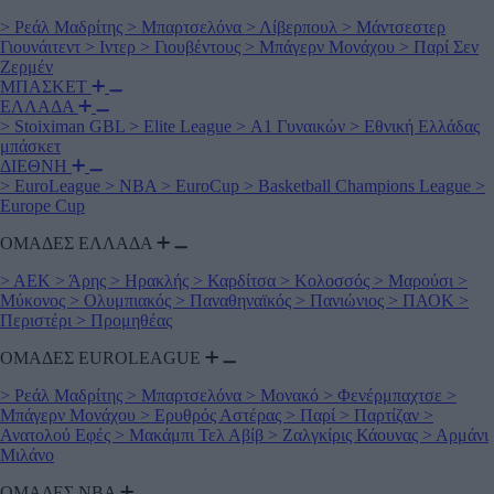
>
Ρεάλ Μαδρίτης
>
Μπαρτσελόνα
>
Λίβερπουλ
>
Μάντσεστερ
Γιουνάιτεντ
>
Ιντερ
>
Γιουβέντους
>
Μπάγερν Μονάχου
>
Παρί Σεν
Ζερμέν
ΜΠΑΣΚΕΤ
ΕΛΛΑΔΑ
>
Stoiximan GBL
>
Elite League
>
Α1 Γυναικών
>
Εθνική Ελλάδας
μπάσκετ
ΔΙΕΘΝΗ
>
EuroLeague
>
NBA
>
EuroCup
>
Basketball Champions League
>
Europe Cup
ΟΜΑΔΕΣ ΕΛΛΑΔΑ
>
ΑΕΚ
>
Άρης
>
Ηρακλής
>
Καρδίτσα
>
Κολοσσός
>
Μαρούσι
>
Μύκονος
>
Ολυμπιακός
>
Παναθηναϊκός
>
Πανιώνιος
>
ΠΑΟΚ
>
Περιστέρι
>
Προμηθέας
ΟΜΑΔΕΣ EUROLEAGUE
>
Ρεάλ Μαδρίτης
>
Μπαρτσελόνα
>
Μονακό
>
Φενέρμπαχτσε
>
Μπάγερν Μονάχου
>
Ερυθρός Αστέρας
>
Παρί
>
Παρτίζαν
>
Ανατολού Εφές
>
Μακάμπι Τελ Αβίβ
>
Ζαλγκίρις Κάουνας
>
Αρμάνι
Μιλάνο
ΟΜΑΔΕΣ ΝΒΑ