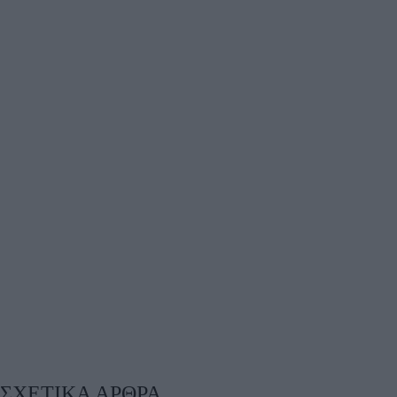
ΣΧΕΤΙΚΑ ΑΡΘΡΑ