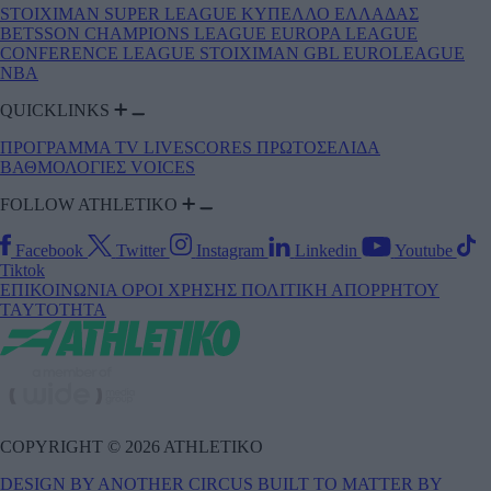
STOIXIMAN SUPER LEAGUE
ΚΥΠΕΛΛΟ ΕΛΛΑΔΑΣ
BETSSON
CHAMPIONS LEAGUE
EUROPA LEAGUE
CONFERENCE LEAGUE
STOIXIMAN GBL
EUROLEAGUE
NBA
QUICKLINKS
ΠΡΟΓΡΑΜΜΑ TV
LIVESCORES
ΠΡΩΤΟΣΕΛΙΔΑ
ΒΑΘΜΟΛΟΓΙΕΣ
VOICES
FOLLOW ATHLETIKO
Facebook
Twitter
Instagram
Linkedin
Youtube
Tiktok
ΕΠΙΚΟΙΝΩΝΙΑ
ΟΡΟΙ ΧΡΗΣΗΣ
ΠΟΛΙΤΙΚΗ ΑΠΟΡΡΗΤΟΥ
TAYTOTHTA
COPYRIGHT © 2026 ATHLETIKO
DESIGN BY ANOTHER CIRCUS
BUILT TO MATTER BY