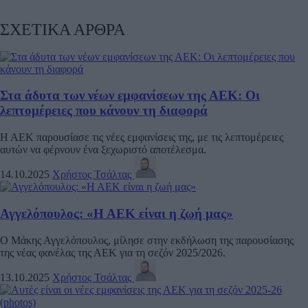
ΣΧΕΤΙΚΑ ΑΡΘΡΑ
Στα άδυτα των νέων εμφανίσεων της ΑΕΚ: Οι
λεπτομέρειες που κάνουν τη διαφορά
Η ΑΕΚ παρουσίασε τις νέες εμφανίσεις της, με τις λεπτομέρειες
αυτών να φέρνουν ένα ξεχωριστό αποτέλεσμα.
14.10.2025
Χρήστος Τσάλτας
Αγγελόπουλος: «Η ΑΕΚ είναι η ζωή μας»
Ο Μάκης Αγγελόπουλος, μίλησε στην εκδήλωση της παρουσίασης
της νέας φανέλας της ΑΕΚ για τη σεζόν 2025/2026.
13.10.2025
Χρήστος Τσάλτας