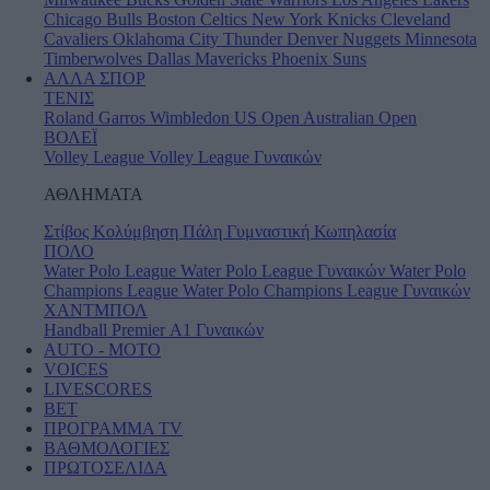
Chicago Bulls
Boston Celtics
New York Knicks
Cleveland
Cavaliers
Oklahoma City Thunder
Denver Nuggets
Minnesota
Timberwolves
Dallas Mavericks
Phoenix Suns
ΑΛΛΑ ΣΠΟΡ
ΤΕΝΙΣ
Roland Garros
Wimbledon
US Open
Australian Open
ΒΟΛΕΪ
Volley League
Volley League Γυναικών
ΑΘΛΗΜΑΤΑ
Στίβος
Κολύμβηση
Πάλη
Γυμναστική
Κωπηλασία
ΠΟΛΟ
Water Polo League
Water Polo League Γυναικών
Water Polo
Champions League
Water Polo Champions League Γυναικών
ΧΑΝΤΜΠΟΛ
Handball Premier
Α1 Γυναικών
AUTO - MOTO
VOICES
LIVESCORES
BET
ΠΡΟΓΡΑΜΜΑ TV
ΒΑΘΜΟΛΟΓΙΕΣ
ΠΡΩΤΟΣΕΛΙΔΑ