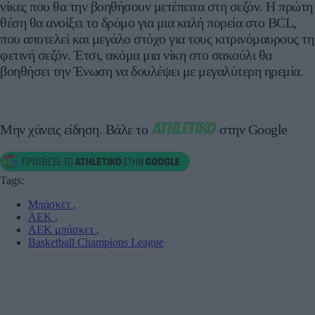
νίκες που θα την βοηθήσουν μετέπειτα στη σεζόν. Η πρώτη
θέση θα ανοίξει το δρόμο για μια καλή πορεία στο BCL,
που αποτελεί και μεγάλο στόχο για τους κιτρινόμαυρους τη
φετινή σεζόν. Έτσι, ακόμα μια νίκη στο σακούλι θα
βοηθήσει την Ένωση να δουλέψει με μεγαλύτερη ηρεμία.
Μην χάνεις είδηση.
Βάλε το
στην Google
Tags:
Μπάσκετ
,
ΑΕΚ
,
ΑΕΚ μπάσκετ
,
Basketball Champions League