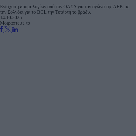
Ενίσχυση δρομολογίων από τον ΟΑΣΑ για τον αγώνα της ΑΕΚ με
την Σολνόκι για το BCL την Τετάρτη το βράδυ.
14.10.2025
Μοιραστείτε το