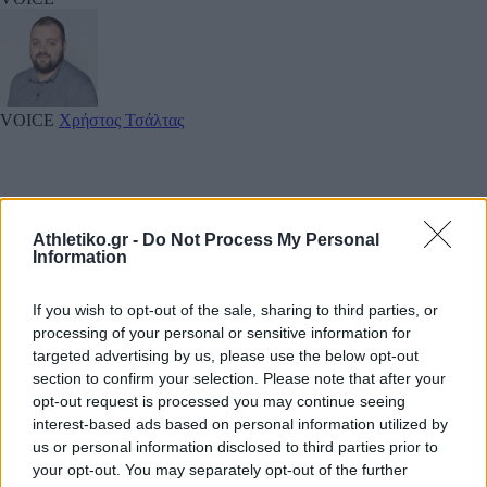
VOICE
Χρήστος Τσάλτας
Athletiko.gr -
Do Not Process My Personal
Information
If you wish to opt-out of the sale, sharing to third parties, or
processing of your personal or sensitive information for
targeted advertising by us, please use the below opt-out
section to confirm your selection. Please note that after your
opt-out request is processed you may continue seeing
interest-based ads based on personal information utilized by
Μην χάνεις είδηση.
Βάλε το
στην Google
us or personal information disclosed to third parties prior to
your opt-out. You may separately opt-out of the further