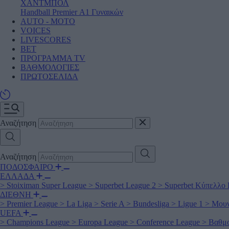
ΧΑΝΤΜΠΟΛ
Handball Premier
Α1 Γυναικών
AUTO - MOTO
VOICES
LIVESCORES
BET
ΠΡΟΓΡΑΜΜΑ TV
ΒΑΘΜΟΛΟΓΙΕΣ
ΠΡΩΤΟΣΕΛΙΔΑ
Αναζήτηση
Αναζήτηση
ΠΟΔΟΣΦΑΙΡΟ
ΕΛΛΑΔΑ
>
Stoiximan Super League
>
Superbet League 2
>
Superbet Κύπελλο
ΔΙΕΘΝΗ
>
Premier League
>
La Liga
>
Serie A
>
Bundesliga
>
Ligue 1
>
Μουν
UEFA
>
Champions League
>
Europa League
>
Conference League
>
Βαθμ