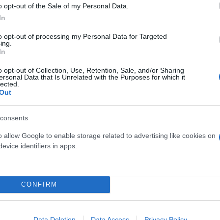
o opt-out of the Sale of my Personal Data.
In
to opt-out of processing my Personal Data for Targeted
ing.
In
o opt-out of Collection, Use, Retention, Sale, and/or Sharing
ersonal Data that Is Unrelated with the Purposes for which it
lected.
ε μάνατζερ του Τζολάκη»
Out
consents
 βρίσκεται στο στόχαστρο της Γαλατασαράι, τονίζοντας μάλιστα πως
o allow Google to enable storage related to advertising like cookies on
evice identifiers in apps.
CONFIRM
Data Deletion
Data Access
Privacy Policy