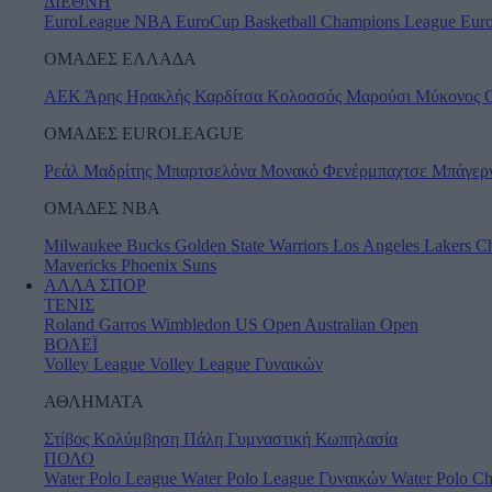
ΔΙΕΘΝΗ
EuroLeague
NBA
EuroCup
Basketball Champions League
Eur
ΟΜΑΔΕΣ ΕΛΛΑΔΑ
ΑΕΚ
Άρης
Ηρακλής
Καρδίτσα
Κολοσσός
Μαρούσι
Μύκονος
ΟΜΑΔΕΣ EUROLEAGUE
Ρεάλ Μαδρίτης
Μπαρτσελόνα
Μονακό
Φενέρμπαχτσε
Μπάγερ
ΟΜΑΔΕΣ ΝΒΑ
Milwaukee Bucks
Golden State Warriors
Los Angeles Lakers
Ch
Mavericks
Phoenix Suns
ΑΛΛΑ ΣΠΟΡ
ΤΕΝΙΣ
Roland Garros
Wimbledon
US Open
Australian Open
ΒΟΛΕΪ
Volley League
Volley League Γυναικών
ΑΘΛΗΜΑΤΑ
Στίβος
Κολύμβηση
Πάλη
Γυμναστική
Κωπηλασία
ΠΟΛΟ
Water Polo League
Water Polo League Γυναικών
Water Polo C