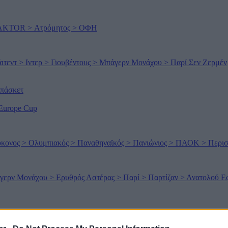
 AKTOR
>
Ατρόμητος
>
ΟΦΗ
άιτεντ
>
Ιντερ
>
Γιουβέντους
>
Μπάγερν Μονάχου
>
Παρί Σεν Ζερμέν
μπάσκετ
Europe Cup
κονος
>
Ολυμπιακός
>
Παναθηναϊκός
>
Πανιώνιος
>
ΠΑΟΚ
>
Περισ
γερν Μονάχου
>
Ερυθρός Αστέρας
>
Παρί
>
Παρτίζαν
>
Ανατολού Ε
Chicago Bulls
>
Boston Celtics
>
New York Knicks
>
Cleveland Caval