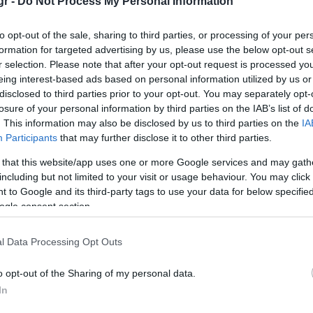
gr -
Do Not Process My Personal Information
to opt-out of the sale, sharing to third parties, or processing of your per
formation for targeted advertising by us, please use the below opt-out s
r selection. Please note that after your opt-out request is processed y
eing interest-based ads based on personal information utilized by us or
disclosed to third parties prior to your opt-out. You may separately opt-
losure of your personal information by third parties on the IAB’s list of
. This information may also be disclosed by us to third parties on the
IA
hampions League
>
Water Polo Champions League Γυναικών
Participants
that may further disclose it to other third parties.
 that this website/app uses one or more Google services and may gath
including but not limited to your visit or usage behaviour. You may click 
 to Google and its third-party tags to use your data for below specifi
ogle consent section.
l Data Processing Opt Outs
o opt-out of the Sharing of my personal data.
In