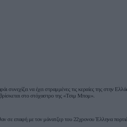
ράι συνεχίζει να έχει στραμμένες τις κεραίες της στην Ελ
ρίσκεται στο στόχαστρο της «Τσιμ Μπομ».
αν σε επαφή με τον μάνατζερ του 22χρονου Έλληνα πορτι