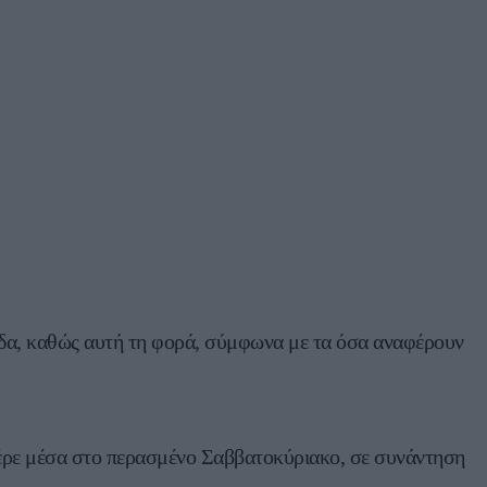
λάδα, καθώς αυτή τη φορά, σύμφωνα με τα όσα αναφέρουν
έρε μέσα στο περασμένο Σαββατοκύριακο, σε συνάντηση