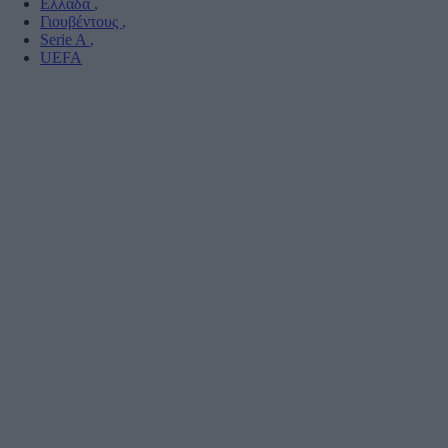
Ελλάδα
,
Γιουβέντους
,
Serie A
,
UEFA