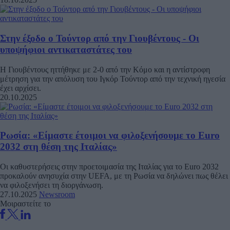
Στην έξοδο ο Τούντορ από την Γιουβέντους - Οι
υποψήφιοι αντικαταστάτες του
Η Γιουβέντους ηττήθηκε με 2-0 από την Κόμο και η αντίστροφη
μέτρηση για την απόλυση του Ιγκόρ Τούντορ από την τεχνική ηγεσία
έχει αρχίσει.
20.10.2025
Ρωσία: «Είμαστε έτοιμοι να φιλοξενήσουμε το Euro
2032 στη θέση της Ιταλίας»
Οι καθυστερήσεις στην προετοιμασία της Ιταλίας για το Euro 2032
προκαλούν ανησυχία στην UEFA, με τη Ρωσία να δηλώνει πως θέλει
να φιλοξενήσει τη διοργάνωση.
27.10.2025
Newsroom
Μοιραστείτε το