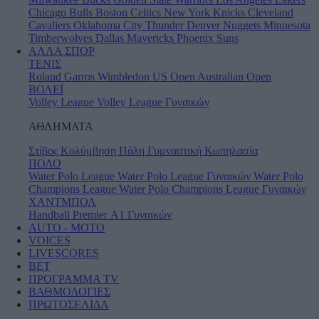
Chicago Bulls
Boston Celtics
New York Knicks
Cleveland
Cavaliers
Oklahoma City Thunder
Denver Nuggets
Minnesota
Timberwolves
Dallas Mavericks
Phoenix Suns
ΑΛΛΑ ΣΠΟΡ
ΤΕΝΙΣ
Roland Garros
Wimbledon
US Open
Australian Open
ΒΟΛΕΪ
Volley League
Volley League Γυναικών
ΑΘΛΗΜΑΤΑ
Στίβος
Κολύμβηση
Πάλη
Γυμναστική
Κωπηλασία
ΠΟΛΟ
Water Polo League
Water Polo League Γυναικών
Water Polo
Champions League
Water Polo Champions League Γυναικών
ΧΑΝΤΜΠΟΛ
Handball Premier
Α1 Γυναικών
AUTO - MOTO
VOICES
LIVESCORES
BET
ΠΡΟΓΡΑΜΜΑ TV
ΒΑΘΜΟΛΟΓΙΕΣ
ΠΡΩΤΟΣΕΛΙΔΑ