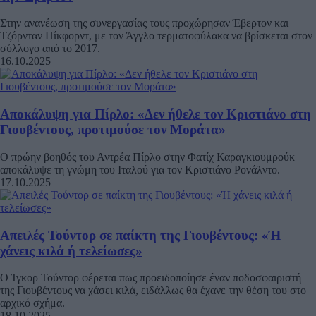
Στην ανανέωση της συνεργασίας τους προχώρησαν Έβερτον και
Τζόρνταν Πίκφορντ, με τον Άγγλο τερματοφύλακα να βρίσκεται στον
σύλλογο από το 2017.
16.10.2025
Αποκάλυψη για Πίρλο: «Δεν ήθελε τον Κριστιάνο στη
Γιουβέντους, προτιμούσε τον Μοράτα»
Ο πρώην βοηθός του Αντρέα Πίρλο στην Φατίχ Καραγκιουμρούκ
αποκάλυψε τη γνώμη του Ιταλού για τον Κριστιάνο Ρονάλντο.
17.10.2025
Aπειλές Τούντορ σε παίκτη της Γιουβέντους: «Ή
χάνεις κιλά ή τελείωσες»
Ο Ίγκορ Τούντορ φέρεται πως προειδοποίησε έναν ποδοσφαιριστή
της Γιουβέντους να χάσει κιλά, ειδάλλως θα έχανε την θέση του στο
αρχικό σχήμα.
18.10.2025