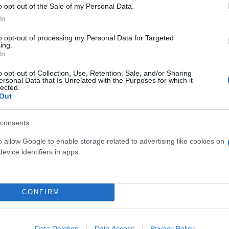
o opt-out of the Sale of my Personal Data.
In
to opt-out of processing my Personal Data for Targeted
ing.
In
o opt-out of Collection, Use, Retention, Sale, and/or Sharing
ersonal Data that Is Unrelated with the Purposes for which it
lected.
-Βλάχοβιτς» - Προφορική συμφων
Out
consents
τους, η οποία φέρεται πως έχει φτάσει σε προφορική συμφωνία με το
o allow Google to enable storage related to advertising like cookies on
evice identifiers in apps.
CONFIRM
στην Κλαμπ Μπριζ / Πηγή: Imago
Data Deletion
Data Access
Privacy Policy