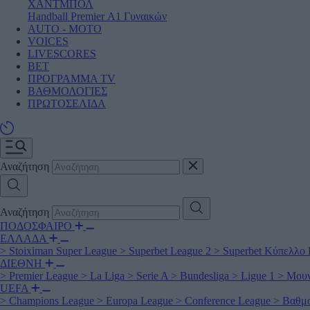
ΧΑΝΤΜΠΟΛ
Handball Premier
Α1 Γυναικών
AUTO - MOTO
VOICES
LIVESCORES
BET
ΠΡΟΓΡΑΜΜΑ TV
ΒΑΘΜΟΛΟΓΙΕΣ
ΠΡΩΤΟΣΕΛΙΔΑ
Αναζήτηση
Αναζήτηση
ΠΟΔΟΣΦΑΙΡΟ
ΕΛΛΑΔΑ
>
Stoiximan Super League
>
Superbet League 2
>
Superbet Κύπελλο
ΔΙΕΘΝΗ
>
Premier League
>
La Liga
>
Serie A
>
Bundesliga
>
Ligue 1
>
Μουν
UEFA
>
Champions League
>
Europa League
>
Conference League
>
Βαθμ