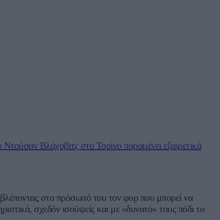
 Ντούσαν Βλάχοβιτς στο Τορίνο παραμένει εξαιρετικά
 βλέποντας στο πρόσωπό του τον φορ που μπορεί να
ριστικά, σχεδόν ισοϋψείς και με «δυνατό» τους πόδι το