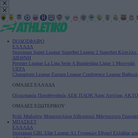
ΠΟΔΟΣΦΑΙΡΟ
ΕΛΛΑΔΑ
Stoiximan Super League
Superbet League 2
Superbet Κύπελλο
ΔΙΕΘΝΗ
Premier League
La Liga
Serie A
Bundesliga
Ligue 1
Μουντιάλ
UEFA
Champions League
Europa League
Conference League
Βαθμολ
ΟΜΑΔΕΣ ΕΛΛΑΔΑ
Ολυμπιακός
Παναθηναϊκός
ΑΕΚ
ΠΑΟΚ
Άρης
Αστέρας AKT
ΟΜΑΔΕΣ ΕΞΩΤΕΡΙΚΟΥ
Ρεάλ Μαδρίτης
Μπαρτσελόνα
Λίβερπουλ
Μάντσεστερ Γιουνάι
ΜΠΑΣΚΕΤ
ΕΛΛΑΔΑ
Stoiximan GBL
Elite League
Α1 Γυναικών
Εθνική Ελλάδας μπ