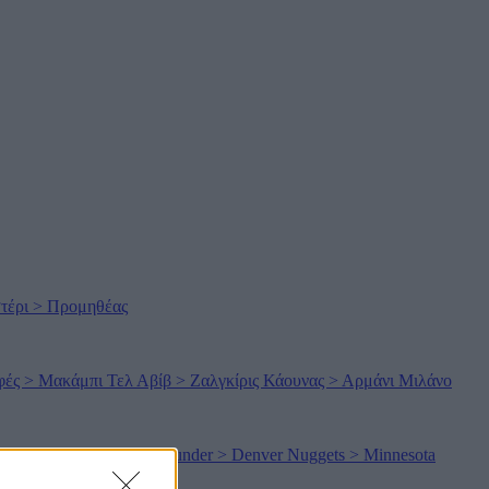
τέρι
>
Προμηθέας
φές
>
Μακάμπι Τελ Αβίβ
>
Ζαλγκίρις Κάουνας
>
Αρμάνι Μιλάνο
iers
>
Oklahoma City Thunder
>
Denver Nuggets
>
Minnesota