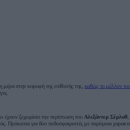
νη μέρα στην κορυφή της επίθεσής της,
καθώς το μέλλον του
γες.
ι» έχουν ξεχωρίσει την περίπτωση του
Αλεξάντερ Σέρλοθ
,
κός. Πρόκειται για δύο ποδοσφαιριστές με παρόμοια χαρακτη