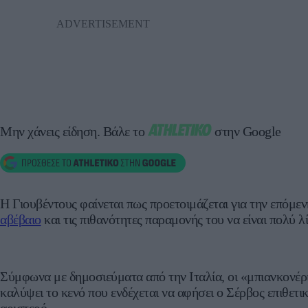
Μην χάνεις είδηση.
Βάλε το
στην Google
Η Γιουβέντους φαίνεται πως προετοιμάζεται για την επόμε
αβέβαιο
και τις πιθανότητες παραμονής του να είναι πολύ λί
Σύμφωνα με δημοσιεύματα από την Ιταλία, οι «μπιανκονέρ
καλύψει το κενό που ενδέχεται να αφήσει ο Σέρβος επιθετι
αριστερό.