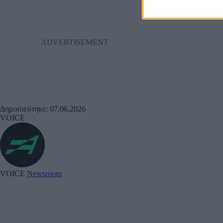
Δημοσιεύτηκε: 07.06.2026
VOICE
VOICE
Newsroom