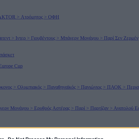
 AKTOR
>
Ατρόμητος
>
ΟΦΗ
άιτεντ
>
Ιντερ
>
Γιουβέντους
>
Μπάγερν Μονάχου
>
Παρί Σεν Ζερμέν
μπάσκετ
Europe Cup
κονος
>
Ολυμπιακός
>
Παναθηναϊκός
>
Πανιώνιος
>
ΠΑΟΚ
>
Περισ
γερν Μονάχου
>
Ερυθρός Αστέρας
>
Παρί
>
Παρτίζαν
>
Ανατολού Ε
Chicago Bulls
>
Boston Celtics
>
New York Knicks
>
Cleveland Caval