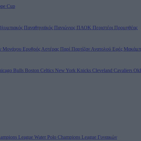
ope Cup
Ολυμπιακός
Παναθηναϊκός
Πανιώνιος
ΠΑΟΚ
Περιστέρι
Προμηθέας
ν Μονάχου
Ερυθρός Αστέρας
Παρί
Παρτίζαν
Ανατολού Εφές
Μακάμπ
icago Bulls
Boston Celtics
New York Knicks
Cleveland Cavaliers
Okl
hampions League
Water Polo Champions League Γυναικών