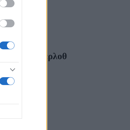
ία με τον Σέρλοθ
ν Αλεξάντερ Σέρλοθ.