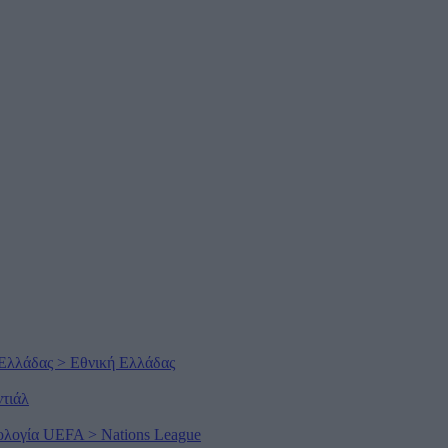
 Ελλάδας
>
Εθνική Ελλάδας
τιάλ
ολογία UEFA
>
Nations League