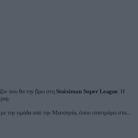
εζόν που θα την βρει στη
Stoiximan Super League
. Η
έριφ.
με την ομάδα από την Μεσσηνία, όπου επιστρέφει στα...