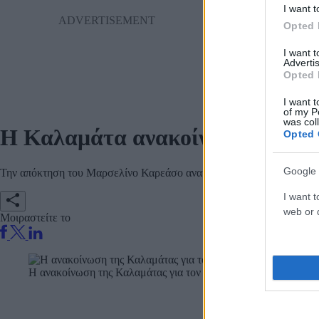
I want t
Opted 
I want 
Advertis
Opted 
I want t
of my P
was col
Η Καλαμάτα ανακοίνωσε την απ
Opted 
Google 
Την απόκτηση του Μαρσελίνο Καρεάσο ανακοίνωσε η Καλαμάτα, με τον
I want t
web or d
Μοιραστείτε το
Η ανακοίνωση της Καλαμάτας για τον Μαρσελίνο Καρεάσο / 