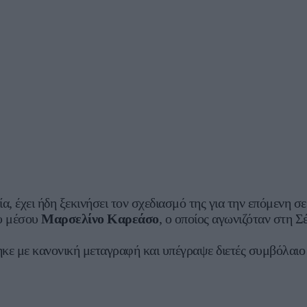
ία, έχει ήδη ξεκινήσει τον σχεδιασμό της για την επόμενη σ
υ μέσου
Μαρσελίνο Καρεάσο
, ο οποίος αγωνιζόταν στη Σ
κε με κανονική μεταγραφή και υπέγραψε διετές συμβόλαιο 