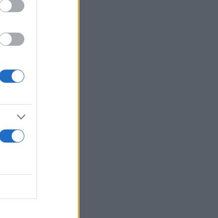
 στην πρώτη κατηγορία.