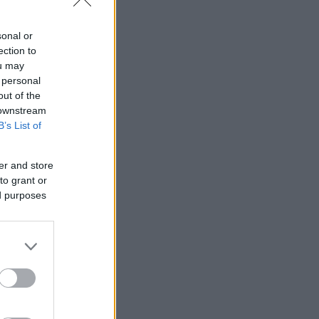
sonal or
ection to
ou may
 personal
out of the
 downstream
B’s List of
er and store
to grant or
ed purposes