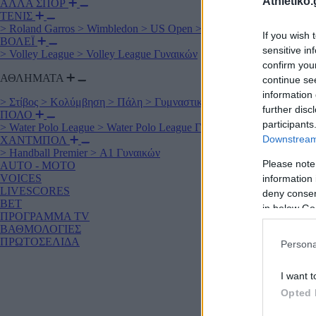
Athletiko.
ΑΛΛΑ ΣΠΟΡ
ΤΕΝΙΣ
>
Roland Garros
>
Wimbledon
>
US Open
>
Australian Open
If you wish 
ΒΟΛΕΪ
sensitive in
>
Volley League
>
Volley League Γυναικών
confirm you
ΑΘΛΗΜΑΤΑ
continue se
information 
>
Στίβος
>
Κολύμβηση
>
Πάλη
>
Γυμναστική
>
Κωπηλασία
further disc
ΠΟΛΟ
participants
>
Water Polo League
>
Water Polo League Γυναικών
>
Water Polo C
Downstream 
ΧΑΝΤΜΠΟΛ
>
Handball Premier
>
Α1 Γυναικών
Please note
AUTO - MOTO
VOICES
information 
LIVESCORES
deny consent
BET
in below Go
ΠΡΟΓΡΑΜΜΑ TV
ΒΑΘΜΟΛΟΓΙΕΣ
ΠΡΩΤΟΣΕΛΙΔΑ
Persona
I want t
Opted 