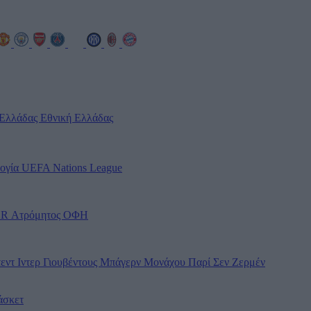
 Ελλάδας
Εθνική Ελλάδας
ογία UEFA
Nations League
OR
Ατρόμητος
ΟΦΗ
τεντ
Ιντερ
Γιουβέντους
Μπάγερν Μονάχου
Παρί Σεν Ζερμέν
άσκετ