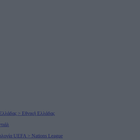
 Ελλάδας
>
Εθνική Ελλάδας
τιάλ
ολογία UEFA
>
Nations League