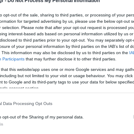
gr -
Do Not Process My Personal Information
to opt-out of the sale, sharing to third parties, or processing of your per
formation for targeted advertising by us, please use the below opt-out s
r selection. Please note that after your opt-out request is processed y
eing interest-based ads based on personal information utilized by us or
disclosed to third parties prior to your opt-out. You may separately opt-
losure of your personal information by third parties on the IAB’s list of
. This information may also be disclosed by us to third parties on the
IA
hampions League
>
Water Polo Champions League Γυναικών
Participants
that may further disclose it to other third parties.
 that this website/app uses one or more Google services and may gath
including but not limited to your visit or usage behaviour. You may click 
 to Google and its third-party tags to use your data for below specifi
ogle consent section.
l Data Processing Opt Outs
o opt-out of the Sharing of my personal data.
In