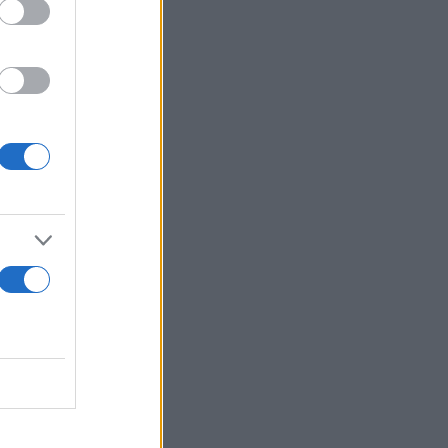
μπιακό