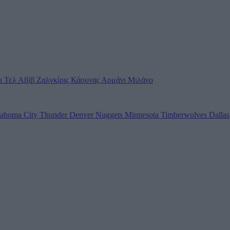
ι Τελ Αβίβ
Ζαλγκίρις Κάουνας
Αρμάνι Μιλάνο
ahoma City Thunder
Denver Nuggets
Minnesota Timberwolves
Dallas