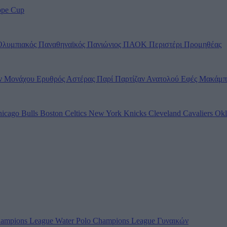
ope Cup
Ολυμπιακός
Παναθηναϊκός
Πανιώνιος
ΠΑΟΚ
Περιστέρι
Προμηθέας
ν Μονάχου
Ερυθρός Αστέρας
Παρί
Παρτίζαν
Ανατολού Εφές
Μακάμπ
icago Bulls
Boston Celtics
New York Knicks
Cleveland Cavaliers
Okl
hampions League
Water Polo Champions League Γυναικών