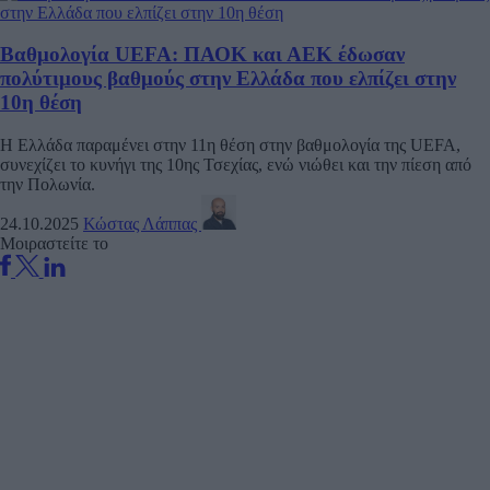
Βαθμολογία UEFA: ΠΑΟΚ και ΑΕΚ έδωσαν
πολύτιμους βαθμούς στην Ελλάδα που ελπίζει στην
10η θέση
Η Ελλάδα παραμένει στην 11η θέση στην βαθμολογία της UEFA,
συνεχίζει το κυνήγι της 10ης Τσεχίας, ενώ νιώθει και την πίεση από
την Πολωνία.
24.10.2025
Κώστας Λάππας
Μοιραστείτε το