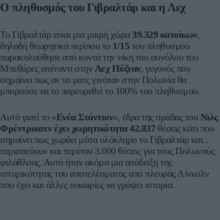
Ο πληθυσμός του Γιβραλτάρ και η Λεχ
Το Γιβραλτάρ είναι μια μικρή χώρα
39.329 κατοίκων
,
δηλαδή θεωρητικά περίπου το
1/15
του πληθυσμού
παρακολούθησε από κοντά την νίκη του συνόλου του
Μπεθάρες απέναντι στην
Λεχ Πόζναν
, γεγονός που
σημαίνει πως αν το ματς γινόταν στην Πολωνία θα
μπορούσε να το παρευρεθεί το 100% του πληθυσμού.
Αυτό γιατί το «
Ενέα Στάντιον
», έδρα της ομάδας του
Νιλς
Φρέντρικσεν έχει χωρητικότητα 42.837
θέσεις κάτι που
σημαίνει πως χωράει μέσα ολόκληρο το Γιβραλτάρ και...
περισσεύουν και περίπου 3.000 θέσεις για τους Πολωνούς
φιλάθλους. Αυτό ήταν ακόμα μια απόδειξη της
ιστορικότητας του αποτελέσματος από πλευράς Λίνκολν
που έχει και άλλες ευκαιρίες να γράψει ιστορία.