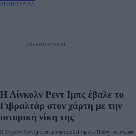
ΠΡΩΤΟΣΕΛΙΔΑ
Η Λίνκολν Ρεντ Ιμπς έβαλε το
Γιβραλτάρ στον χάρτη με την
ιστορική νίκη της
Η Λίνκολντ Ρεντ Ιμπς επικράτησε με 2-1 της Λεχ Πόζναν και έγραψε