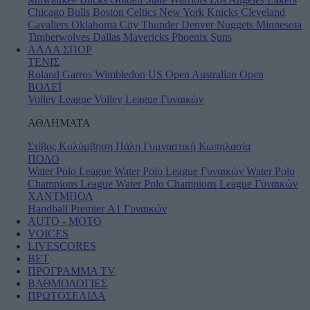
Chicago Bulls
Boston Celtics
New York Knicks
Cleveland
Cavaliers
Oklahoma City Thunder
Denver Nuggets
Minnesota
Timberwolves
Dallas Mavericks
Phoenix Suns
ΑΛΛΑ ΣΠΟΡ
ΤΕΝΙΣ
Roland Garros
Wimbledon
US Open
Australian Open
ΒΟΛΕΪ
Volley League
Volley League Γυναικών
ΑΘΛΗΜΑΤΑ
Στίβος
Κολύμβηση
Πάλη
Γυμναστική
Κωπηλασία
ΠΟΛΟ
Water Polo League
Water Polo League Γυναικών
Water Polo
Champions League
Water Polo Champions League Γυναικών
ΧΑΝΤΜΠΟΛ
Handball Premier
Α1 Γυναικών
AUTO - MOTO
VOICES
LIVESCORES
BET
ΠΡΟΓΡΑΜΜΑ TV
ΒΑΘΜΟΛΟΓΙΕΣ
ΠΡΩΤΟΣΕΛΙΔΑ