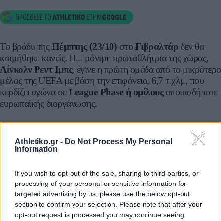
Το βράδυ της
Πέμπτης (23/10)
στο
Γιβραλτάρ
δεν θα
κοιμήθηκε κανείς. Η... μόνιμη πρωταθλήτρια της χώρας,
Λίνκολν Ρεντ Ιμπς
, έγινε η πρώτη ομάδα από το μικρότερο
μέλος της UEFA με βάση την επιφάνεια, 6,7 τ.χλμ, που
κερδίζει αγώνα σε
League Phase ή ομίλους
οποιασδήποτε
ευρωπαϊκής διοργάνωσης.
Athletiko.gr -
Do Not Process My Personal
Οι «κόκκινοι διάβολοι» κέρδισαν με
2-1
την
Λεχ Πόζναν
,
Information
όπου αγωνίζεται ο άλλοτε παίκτης του
Άρη
και του
Ολυμπιακού
,
Λούις Πάλμα
, για την δεύτερη αγωνιστική
If you wish to opt-out of the sale, sharing to third parties, or
του
Conference League
, παίρνοντας την μεγαλύτερη νίκη
processing of your personal or sensitive information for
τόσο της ιστορίας του, όσο και για ολόκληρο το
targeted advertising by us, please use the below opt-out
ποδόσφαιρο του Γιβραλτάρ.
section to confirm your selection. Please note that after your
opt-out request is processed you may continue seeing