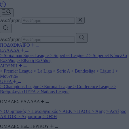
Αναζήτηση
Αναζήτηση
ΠΟΔΟΣΦΑΙΡΟ
ΕΛΛΑΔΑ
>
Stoiximan Super League
>
Superbet League 2
>
Superbet Κύπελλο
Ελλάδας
>
Εθνική Ελλάδας
ΔΙΕΘΝΗ
>
Premier League
>
La Liga
>
Serie A
>
Bundesliga
>
Ligue 1
>
Μουντιάλ
UEFA
>
Champions League
>
Europa League
>
Conference League
>
Βαθμολογία UEFA
>
Nations League
ΟΜΑΔΕΣ ΕΛΛΑΔΑ
>
Ολυμπιακός
>
Παναθηναϊκός
>
ΑΕΚ
>
ΠΑΟΚ
>
Άρης
>
Αστέρας
AKTOR
>
Ατρόμητος
>
ΟΦΗ
ΟΜΑΔΕΣ ΕΞΩΤΕΡΙΚΟΥ