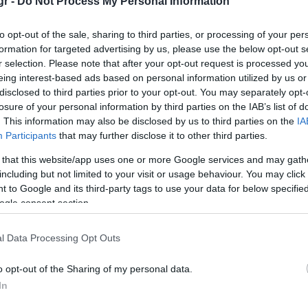
gr -
Do Not Process My Personal Information
to opt-out of the sale, sharing to third parties, or processing of your per
formation for targeted advertising by us, please use the below opt-out s
r selection. Please note that after your opt-out request is processed y
eing interest-based ads based on personal information utilized by us or
disclosed to third parties prior to your opt-out. You may separately opt-
losure of your personal information by third parties on the IAB’s list of
. This information may also be disclosed by us to third parties on the
IA
hampions League
>
Water Polo Champions League Γυναικών
Participants
that may further disclose it to other third parties.
 that this website/app uses one or more Google services and may gath
including but not limited to your visit or usage behaviour. You may click 
 to Google and its third-party tags to use your data for below specifi
ogle consent section.
l Data Processing Opt Outs
o opt-out of the Sharing of my personal data.
In