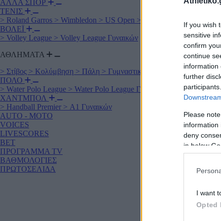
Athletiko.
ΑΛΛΑ ΣΠΟΡ
ΤΕΝΙΣ
>
Roland Garros
>
Wimbledon
>
US Open
>
Australian Open
If you wish 
ΒΟΛΕΪ
sensitive in
>
Volley League
>
Volley League Γυναικών
confirm you
ΑΘΛΗΜΑΤΑ
continue se
information 
>
Στίβος
>
Κολύμβηση
>
Πάλη
>
Γυμναστική
>
Κωπηλασία
further disc
ΠΟΛΟ
participants
>
Water Polo League
>
Water Polo League Γυναικών
>
Water Polo C
Downstream 
ΧΑΝΤΜΠΟΛ
>
Handball Premier
>
Α1 Γυναικών
Please note
AUTO - MOTO
VOICES
information 
LIVESCORES
deny consent
BET
in below Go
ΠΡΟΓΡΑΜΜΑ TV
ΒΑΘΜΟΛΟΓΙΕΣ
ΠΡΩΤΟΣΕΛΙΔΑ
Persona
I want t
Opted 