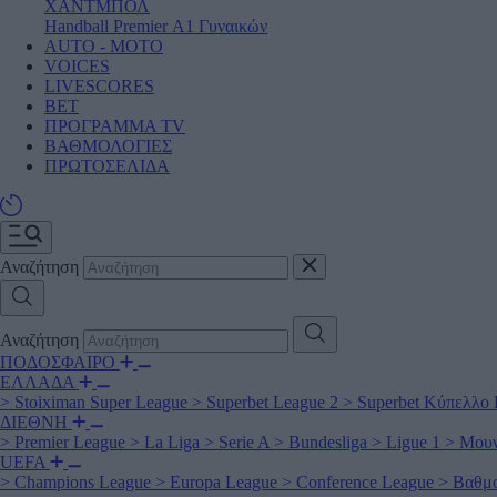
ΧΑΝΤΜΠΟΛ
Handball Premier
Α1 Γυναικών
AUTO - MOTO
VOICES
LIVESCORES
BET
ΠΡΟΓΡΑΜΜΑ TV
ΒΑΘΜΟΛΟΓΙΕΣ
ΠΡΩΤΟΣΕΛΙΔΑ
Αναζήτηση
Αναζήτηση
ΠΟΔΟΣΦΑΙΡΟ
ΕΛΛΑΔΑ
>
Stoiximan Super League
>
Superbet League 2
>
Superbet Κύπελλο
ΔΙΕΘΝΗ
>
Premier League
>
La Liga
>
Serie A
>
Bundesliga
>
Ligue 1
>
Μουν
UEFA
>
Champions League
>
Europa League
>
Conference League
>
Βαθμ