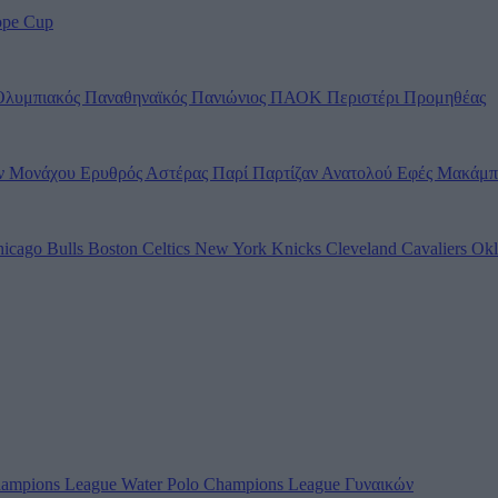
ope Cup
Ολυμπιακός
Παναθηναϊκός
Πανιώνιος
ΠΑΟΚ
Περιστέρι
Προμηθέας
ν Μονάχου
Ερυθρός Αστέρας
Παρί
Παρτίζαν
Ανατολού Εφές
Μακάμπ
icago Bulls
Boston Celtics
New York Knicks
Cleveland Cavaliers
Okl
hampions League
Water Polo Champions League Γυναικών