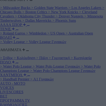
>
Milwaukee Bucks
>
Golden State Warriors
>
Los Angeles Lakers
>
Chicago Bulls
>
Boston Celtics
>
New York Knicks
>
Cleveland
Cavaliers
>
Oklahoma City Thunder
>
Denver Nuggets
>
Minnesota
Timberwolves
>
Dallas Mavericks
>
Phoenix Suns
ΑΛΛΑ ΣΠΟΡ
ΤΕΝΙΣ
>
Roland Garros
>
Wimbledon
>
US Open
>
Australian Open
ΒΟΛΕΪ
>
Volley League
>
Volley League Γυναικών
ΑΘΛΗΜΑΤΑ
>
Στίβος
>
Κολύμβηση
>
Πάλη
>
Γυμναστική
>
Κωπηλασία
ΠΟΛΟ
>
Water Polo League
>
Water Polo League Γυναικών
>
Water Polo
Champions League
>
Water Polo Champions League Γυναικών
ΧΑΝΤΜΠΟΛ
>
Handball Premier
>
Α1 Γυναικών
AUTO - MOTO
VOICES
LIVESCORES
BET
ΠΡΟΓΡΑΜΜΑ TV
ΒΑΘΜΟΛΟΓΙΕΣ