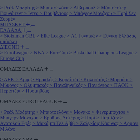
>
Ρεάλ Μαδρίτης
>
Μπαρτσελόνα
>
Λίβερπουλ
>
Μάντσεστερ
Γιουνάιτεντ
>
Ιντερ
>
Γιουβέντους
>
Μπάγερν Μονάχου
>
Παρί Σεν
Ζερμέν
ΜΠΑΣΚΕΤ
ΕΛΛΑΔΑ
>
Stoiximan GBL
>
Elite League
>
Α1 Γυναικών
>
Εθνική Ελλάδας
μπάσκετ
ΔΙΕΘΝΗ
>
EuroLeague
>
NBA
>
EuroCup
>
Basketball Champions League
>
Europe Cup
ΟΜΑΔΕΣ ΕΛΛΑΔΑ
>
ΑΕΚ
>
Άρης
>
Ηρακλής
>
Καρδίτσα
>
Κολοσσός
>
Μαρούσι
>
Μύκονος
>
Ολυμπιακός
>
Παναθηναϊκός
>
Πανιώνιος
>
ΠΑΟΚ
>
Περιστέρι
>
Προμηθέας
ΟΜΑΔΕΣ EUROLEAGUE
>
Ρεάλ Μαδρίτης
>
Μπαρτσελόνα
>
Μονακό
>
Φενέρμπαχτσε
>
Μπάγερν Μονάχου
>
Ερυθρός Αστέρας
>
Παρί
>
Παρτίζαν
>
Ανατολού Εφές
>
Μακάμπι Τελ Αβίβ
>
Ζαλγκίρις Κάουνας
>
Αρμάνι
Μιλάνο
ΟΜΑΔΕΣ ΝΒΑ