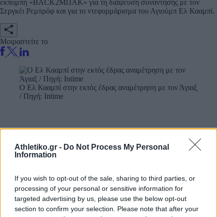
εκπομπή «BACK2ΜΠΑΚ» για τη διάψευση συνάντησης με τον
Σεργκέι Ρεμπρόφ και για το ντεφορμάρισμα του Αγιούμπ Ελ Κααμπί.
Μοιραστείτε το
Ο Ελ Κααμπί στην εκτός έδρας αναμέτρηση με τον Άγιαξ
/ Πηγή: Intime
Athletiko.gr -
Do Not Process My Personal
Information
If you wish to opt-out of the sale, sharing to third parties, or
processing of your personal or sensitive information for
targeted advertising by us, please use the below opt-out
section to confirm your selection. Please note that after your