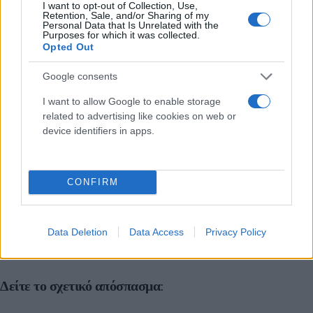
Μην χάνεις είδηση.
Βάλε το
στην Google
I want to opt-out of Collection, Use,
Retention, Sale, and/or Sharing of my
Personal Data that Is Unrelated with the
Purposes for which it was collected.
Opted Out
Στην εκπομπή του
Athletiko
και του
Action24
,
Google consents
«
BACK2ΜΠΑΚ
», μίλησε την Τρίτη (12/05) ο ρεπόρτερ
I want to allow Google to enable storage
του
Ολυμπιακού
,
Διονύσης Βερβελές
. Αναφέρθηκε
related to advertising like cookies on web or
μεταξύ άλλων στο θέμα προπονητή και την άμεση
device identifiers in apps.
διάψευση της ΠΑΕ στα ουκρανικά σενάρια που μιλούσαν
για συνάντηση με τον
Σεργκέι Ρεμπρόφ
.
CONFIRM
Εκτός του Ουκρανού τεχνικού ο Βερβελές μίλησε για το
ντεφορμάρισμα του
Αγιούμπ Ελ Κααμπί
και τόνισε ότι η
Data Deletion
Data Access
Privacy Policy
«ζημιά» για τον ίδιο έγινε στο
Κύπελλο Εθνών Αφρικής
.
Δείτε το σχετικό απόσπασμα
: