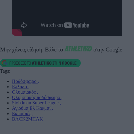
Μην χάνεις είδηση.
Βάλε το
στην Google
Tags:
Ποδόσφαιρο
,
Ελλάδα
,
Ολυμπιακός
,
Ολυμπιακός ποδόσφαιρο
,
Stoiximan Super League
,
Αγιούμπ Ελ Κααμπί
,
Εκπομπές
,
BACK2ΜΠΑΚ