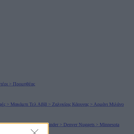
τέρι
>
Προμηθέας
φές
>
Μακάμπι Τελ Αβίβ
>
Ζαλγκίρις Κάουνας
>
Αρμάνι Μιλάνο
iers
>
Oklahoma City Thunder
>
Denver Nuggets
>
Minnesota