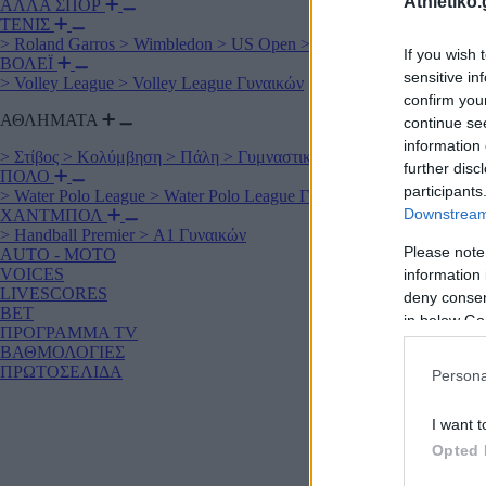
Athletiko.
ΑΛΛΑ ΣΠΟΡ
ΤΕΝΙΣ
>
Roland Garros
>
Wimbledon
>
US Open
>
Australian Open
If you wish 
ΒΟΛΕΪ
sensitive in
>
Volley League
>
Volley League Γυναικών
confirm you
ΑΘΛΗΜΑΤΑ
continue se
information 
>
Στίβος
>
Κολύμβηση
>
Πάλη
>
Γυμναστική
>
Κωπηλασία
further disc
ΠΟΛΟ
participants
>
Water Polo League
>
Water Polo League Γυναικών
>
Water Polo C
Downstream 
ΧΑΝΤΜΠΟΛ
>
Handball Premier
>
Α1 Γυναικών
Please note
AUTO - MOTO
VOICES
information 
LIVESCORES
deny consent
BET
in below Go
ΠΡΟΓΡΑΜΜΑ TV
ΒΑΘΜΟΛΟΓΙΕΣ
ΠΡΩΤΟΣΕΛΙΔΑ
Persona
I want t
Opted 