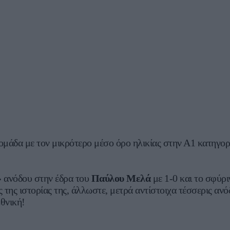
ομάδα με τον μικρότερο μέσο όρο ηλικίας στην Α1 κατηγορ
 ανόδου στην έδρα του
Παύλου Μελά
με 1-0 και το σφύρι
 της ιστορίας της, άλλωστε, μετρά αντίστοιχα τέσσερις ανό
θνική!