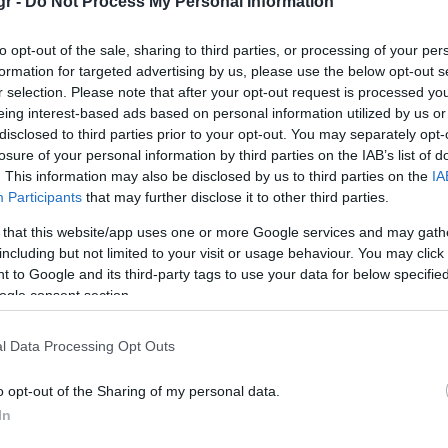
gr -
Do Not Process My Personal Information
to opt-out of the sale, sharing to third parties, or processing of your per
formation for targeted advertising by us, please use the below opt-out s
r selection. Please note that after your opt-out request is processed y
eing interest-based ads based on personal information utilized by us or
disclosed to third parties prior to your opt-out. You may separately opt-
losure of your personal information by third parties on the IAB’s list of
. This information may also be disclosed by us to third parties on the
IA
hampions League
>
Water Polo Champions League Γυναικών
Participants
that may further disclose it to other third parties.
 that this website/app uses one or more Google services and may gath
including but not limited to your visit or usage behaviour. You may click 
 to Google and its third-party tags to use your data for below specifi
ogle consent section.
l Data Processing Opt Outs
o opt-out of the Sharing of my personal data.
In