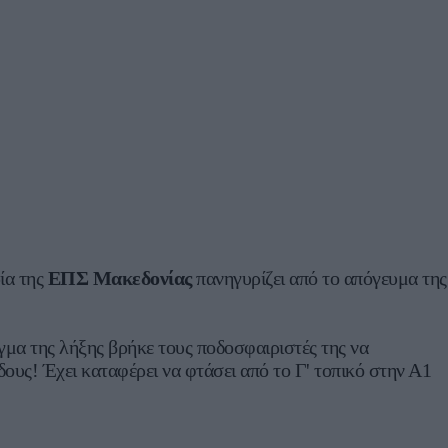
ία της
ΕΠΣ Μακεδονίας
πανηγυρίζει από το απόγευμα της
γμα της λήξης βρήκε τους ποδοσφαιριστές της να
δους! Έχει καταφέρει να φτάσει από το Γ' τοπικό στην Α1