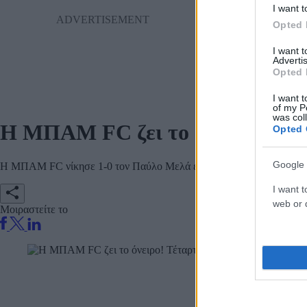
I want t
Opted 
I want 
Advertis
Opted 
I want t
of my P
was col
Η ΜΠΑΜ FC ζει το όνειρο! Τέταρ
Opted 
Google 
Η ΜΠΑΜ FC νίκησε 1-0 τον Παύλο Μελά εκτός έδρας για τα playoffs 
I want t
web or d
Μοιραστείτε το