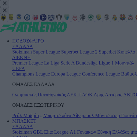
ΠΟΔΟΣΦΑΙΡΟ
ΕΛΛΑΔΑ
Stoiximan Super League
Superbet League 2
Superbet Κύπελλο
ΔΙΕΘΝΗ
Premier League
La Liga
Serie A
Bundesliga
Ligue 1
Μουντιάλ
UEFA
Champions League
Europa League
Conference League
Βαθμολ
ΟΜΑΔΕΣ ΕΛΛΑΔΑ
Ολυμπιακός
Παναθηναϊκός
ΑΕΚ
ΠΑΟΚ
Άρης
Αστέρας AKT
ΟΜΑΔΕΣ ΕΞΩΤΕΡΙΚΟΥ
Ρεάλ Μαδρίτης
Μπαρτσελόνα
Λίβερπουλ
Μάντσεστερ Γιουνάι
ΜΠΑΣΚΕΤ
ΕΛΛΑΔΑ
Stoiximan GBL
Elite League
Α1 Γυναικών
Εθνική Ελλάδας μπ