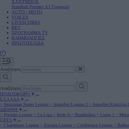
ΧΑΝΤΜΠΟΛ
Handball Premier
Α1 Γυναικών
AUTO - MOTO
VOICES
LIVESCORES
BET
ΠΡΟΓΡΑΜΜΑ TV
ΒΑΘΜΟΛΟΓΙΕΣ
ΠΡΩΤΟΣΕΛΙΔΑ
Αναζήτηση
Αναζήτηση
ΠΟΔΟΣΦΑΙΡΟ
ΕΛΛΑΔΑ
>
Stoiximan Super League
>
Superbet League 2
>
Superbet Κύπελλο
ΔΙΕΘΝΗ
>
Premier League
>
La Liga
>
Serie A
>
Bundesliga
>
Ligue 1
>
Μουν
UEFA
>
Champions League
>
Europa League
>
Conference League
>
Βαθμ