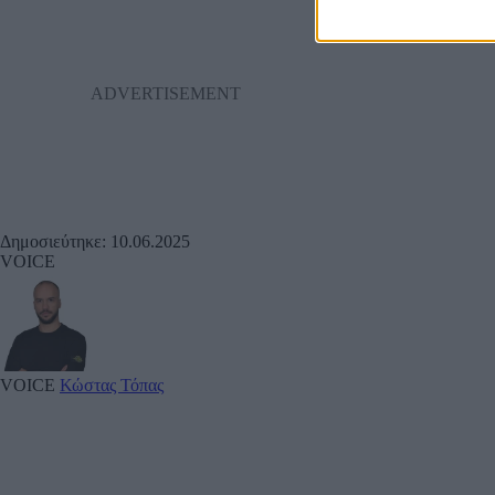
Δημοσιεύτηκε: 10.06.2025
VOICE
VOICE
Κώστας Τόπας