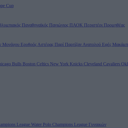
ope Cup
Ολυμπιακός
Παναθηναϊκός
Πανιώνιος
ΠΑΟΚ
Περιστέρι
Προμηθέας
ν Μονάχου
Ερυθρός Αστέρας
Παρί
Παρτίζαν
Ανατολού Εφές
Μακάμπ
icago Bulls
Boston Celtics
New York Knicks
Cleveland Cavaliers
Okl
hampions League
Water Polo Champions League Γυναικών