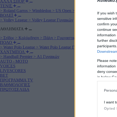
Athletiko.
ΑΛΛΑ ΣΠΟΡ
ΤΕΝΙΣ
>
Roland Garros
>
Wimbledon
>
US Open
>
Australian Open
If you wish 
ΒΟΛΕΪ
sensitive in
>
Volley League
>
Volley League Γυναικών
confirm you
ΑΘΛΗΜΑΤΑ
continue se
information 
>
Στίβος
>
Κολύμβηση
>
Πάλη
>
Γυμναστική
>
Κωπηλασία
further disc
ΠΟΛΟ
participants
>
Water Polo League
>
Water Polo League Γυναικών
>
Water Polo C
Downstream 
ΧΑΝΤΜΠΟΛ
>
Handball Premier
>
Α1 Γυναικών
Please note
AUTO - MOTO
VOICES
information 
LIVESCORES
deny consent
BET
in below Go
ΠΡΟΓΡΑΜΜΑ TV
ΒΑΘΜΟΛΟΓΙΕΣ
ΠΡΩΤΟΣΕΛΙΔΑ
Persona
I want t
Opted 