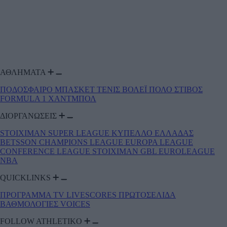
ΑΘΛΗΜΑΤΑ
ΠΟΔΟΣΦΑΙΡΟ
ΜΠΑΣΚΕΤ
ΤΕΝΙΣ
ΒΟΛΕΪ
ΠΟΛΟ
ΣΤΙΒΟΣ
FORMULA 1
ΧΑΝΤΜΠΟΛ
ΔΙΟΡΓΑΝΩΣΕΙΣ
STOIXIMAN SUPER LEAGUE
ΚΥΠΕΛΛΟ ΕΛΛΑΔΑΣ
BETSSON
CHAMPIONS LEAGUE
EUROPA LEAGUE
CONFERENCE LEAGUE
STOIXIMAN GBL
EUROLEAGUE
NBA
QUICKLINKS
ΠΡΟΓΡΑΜΜΑ TV
LIVESCORES
ΠΡΩΤΟΣΕΛΙΔΑ
ΒΑΘΜΟΛΟΓΙΕΣ
VOICES
FOLLOW ATHLETIKO