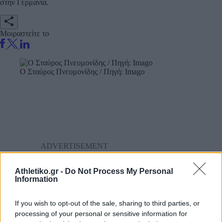
στην Γερμανία.
Μοιραστείτε το
Ο Σταύρος Πνευμονίδης / Πηγή: Imago
Athletiko.gr -
Do Not Process My Personal
Information
If you wish to opt-out of the sale, sharing to third parties, or
Δημοσιεύτηκε: 10.10.2025
processing of your personal or sensitive information for