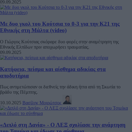
09.09.2025
Με δυο γκολ του Κούτσια το 0-3 για την Κ21 της
Εθνικής στη Μάλτα (video)
Ο Γιώργος Κούτσιας σκόραρε δυο φορές στην αναμέτρηση της
Εθνικής Ελπίδων πριν αποχωρήσει τραυματίας.
09.09.2025
Κατήφεια, πείσμα και αίσθημα αδικίας στα
αποδυτήρια
Πως αντιμετώπισαν οι διεθνείς την άδικη ήττα από τη Σκωτία το
βράδυ της Πέμπτης.
10.10.2025
Βασίλης Μοιρώτσος
«Διπλό στη Δανία» - Ο ΛΕΞ σχολίασε την ανάρτηση
του Τσιμίκα και έδωσε το σύνθημα