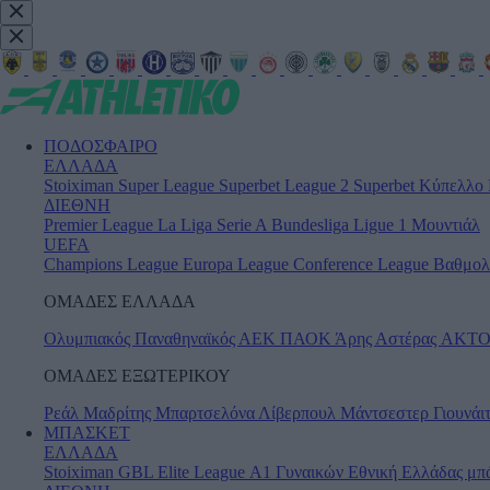
ΠΟΔΟΣΦΑΙΡΟ
ΕΛΛΑΔΑ
Stoiximan Super League
Superbet League 2
Superbet Κύπελλο
ΔΙΕΘΝΗ
Premier League
La Liga
Serie A
Bundesliga
Ligue 1
Μουντιάλ
UEFA
Champions League
Europa League
Conference League
Βαθμολ
ΟΜΑΔΕΣ ΕΛΛΑΔΑ
Ολυμπιακός
Παναθηναϊκός
ΑΕΚ
ΠΑΟΚ
Άρης
Αστέρας AKT
ΟΜΑΔΕΣ ΕΞΩΤΕΡΙΚΟΥ
Ρεάλ Μαδρίτης
Μπαρτσελόνα
Λίβερπουλ
Μάντσεστερ Γιουνάι
ΜΠΑΣΚΕΤ
ΕΛΛΑΔΑ
Stoiximan GBL
Elite League
Α1 Γυναικών
Εθνική Ελλάδας μπ