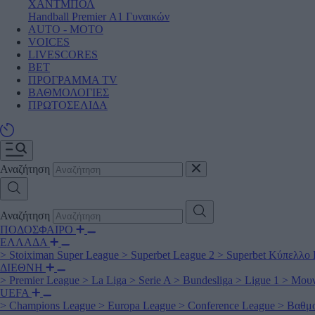
ΧΑΝΤΜΠΟΛ
Handball Premier
Α1 Γυναικών
AUTO - MOTO
VOICES
LIVESCORES
BET
ΠΡΟΓΡΑΜΜΑ TV
ΒΑΘΜΟΛΟΓΙΕΣ
ΠΡΩΤΟΣΕΛΙΔΑ
Αναζήτηση
Αναζήτηση
ΠΟΔΟΣΦΑΙΡΟ
ΕΛΛΑΔΑ
>
Stoiximan Super League
>
Superbet League 2
>
Superbet Κύπελλο
ΔΙΕΘΝΗ
>
Premier League
>
La Liga
>
Serie A
>
Bundesliga
>
Ligue 1
>
Μουν
UEFA
>
Champions League
>
Europa League
>
Conference League
>
Βαθμ