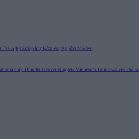
ι Τελ Αβίβ
Ζαλγκίρις Κάουνας
Αρμάνι Μιλάνο
ahoma City Thunder
Denver Nuggets
Minnesota Timberwolves
Dallas