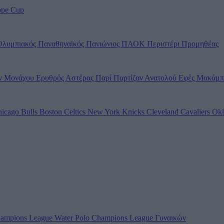
ope Cup
Ολυμπιακός
Παναθηναϊκός
Πανιώνιος
ΠΑΟΚ
Περιστέρι
Προμηθέας
ν Μονάχου
Ερυθρός Αστέρας
Παρί
Παρτίζαν
Ανατολού Εφές
Μακάμπ
icago Bulls
Boston Celtics
New York Knicks
Cleveland Cavaliers
Okl
hampions League
Water Polo Champions League Γυναικών