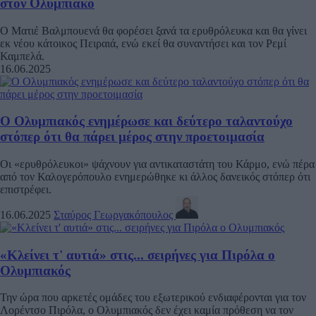
στον Ολυμπιακό
Ο Ματιέ Βαλμπουενά θα φορέσει ξανά τα ερυθρόλευκα και θα γίνει
εκ νέου κάτοικος Πειραιά, ενώ εκεί θα συναντήσει και τον Ρεμί
Καμπελά.
16.06.2025
Ο Ολυμπιακός ενημέρωσε και δεύτερο ταλαντούχο
στόπερ ότι θα πάρει μέρος στην προετοιμασία
Οι «ερυθρόλευκοι» ψάχνουν για αντικαταστάτη του Κάρμο, ενώ πέρα
από τον Καλογερόπουλο ενημερώθηκε κι άλλος δανεικός στόπερ ότι
επιστρέφει.
16.06.2025
Σταύρος Γεωργακόπουλος
«Κλείνει τ' αυτιά» στις... σειρήνες για Πιρόλα ο
Ολυμπιακός
Την ώρα που αρκετές ομάδες του εξωτερικού ενδιαφέρονται για τον
Λορέντσο Πιρόλα, ο Ολυμπιακός δεν έχει καμία πρόθεση να τον