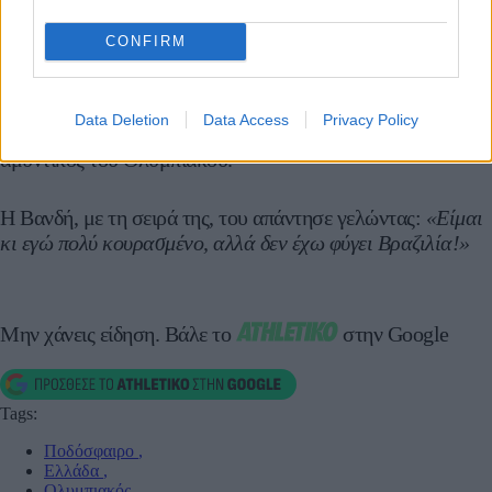
CONFIRM
«Σας αφήνω τώρα, γιατί είμαι πολύ κουρασμένο.
Data Deletion
Data Access
Privacy Policy
Φιλάκια!»,
τόνισε χαρακτηριστικά ο Βραζιλιάνος
αμυντικός του Ολυμπιακού.
Η Βανδή, με τη σειρά της, του απάντησε γελώντας:
«Είμαι
κι εγώ πολύ κουρασμένο, αλλά δεν έχω φύγει Βραζιλία!»
Μην χάνεις είδηση.
Βάλε το
στην Google
Tags:
Ποδόσφαιρο
,
Ελλάδα
,
Ολυμπιακός
,