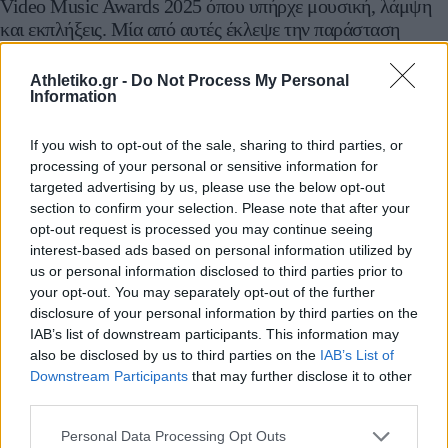
Video Music Awards 2025 όπου υπήρχε μουσική, λάμψη
και εκπλήξεις. Μία από αυτές έκλεψε την παράσταση
εντελώς απρόσμενα.
Athletiko.gr -
Do Not Process My Personal
Information
Πώς; Ο
Ροντινέι
του Ολυμπιακού έγινε… viral guest χωρίς
If you wish to opt-out of the sale, sharing to third parties, or
καν να βρίσκεται εκεί!
processing of your personal or sensitive information for
targeted advertising by us, please use the below opt-out
section to confirm your selection. Please note that after your
Ανάμεσα στους καλλιτέχνες που τιμήθηκαν ξεχώρισε η
opt-out request is processed you may continue seeing
Δέσποινα Βανδή, η οποία απέσπασε το βραβείο «Τραγούδι
interest-based ads based on personal information utilized by
της Χρονιάς Airplay» για την τεράστια επιτυχία
us or personal information disclosed to third parties prior to
«Πανσέληνος», την οποία ερμηνεύει μαζί με τον Mente
your opt-out. You may separately opt-out of the further
Fuerte.
disclosure of your personal information by third parties on the
IAB’s list of downstream participants. This information may
also be disclosed by us to third parties on the
IAB’s List of
Downstream Participants
that may further disclose it to other
Πάνω στη σκηνή, η καλλιτέχνιδα δεν παρέλειψε να
third parties.
ευχαριστήσει, με χιούμορ, τον Ροντινέι, αναφέροντας πως
«ένα μέρος του βραβείου ανήκει και σε εκείνον», λόγω των
Please note that this website/app uses one or more Google
Personal Data Processing Opt Outs