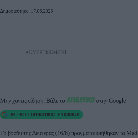
Δημοσιεύτηκε: 17.06.2025
Μην χάνεις είδηση.
Βάλε το
στην Google
Το βράδυ της Δευτέρας (16/6) πραγματοποιήθηκαν τα Mad