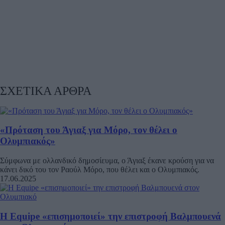
ΣΧΕΤΙΚΑ ΑΡΘΡΑ
«Πρόταση του Άγιαξ για Μόρο, τον θέλει ο
Ολυμπιακός»
Σύμφωνα με ολλανδικό δημοσίευμα, ο Άγιαξ έκανε κρούση για να
κάνει δικό του τον Ραούλ Μόρο, που θέλει και ο Ολυμπιακός.
17.06.2025
Η Equipe «επισημοποιεί» την επιστροφή Βαλμπουενά