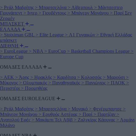
>
Ρεάλ Μαδρίτης
>
Μπαρτσελόνα
>
Λίβερπουλ
>
Μάντσεστερ
Γιουνάιτεντ
>
Ιντερ
>
Γιουβέντους
>
Μπάγερν Μονάχου
>
Παρί Σεν
Ζερμέν
ΜΠΑΣΚΕΤ
ΕΛΛΑΔΑ
>
Stoiximan GBL
>
Elite League
>
Α1 Γυναικών
>
Εθνική Ελλάδας
μπάσκετ
ΔΙΕΘΝΗ
>
EuroLeague
>
NBA
>
EuroCup
>
Basketball Champions League
>
Europe Cup
ΟΜΑΔΕΣ ΕΛΛΑΔΑ
>
ΑΕΚ
>
Άρης
>
Ηρακλής
>
Καρδίτσα
>
Κολοσσός
>
Μαρούσι
>
Μύκονος
>
Ολυμπιακός
>
Παναθηναϊκός
>
Πανιώνιος
>
ΠΑΟΚ
>
Περιστέρι
>
Προμηθέας
ΟΜΑΔΕΣ EUROLEAGUE
>
Ρεάλ Μαδρίτης
>
Μπαρτσελόνα
>
Μονακό
>
Φενέρμπαχτσε
>
Μπάγερν Μονάχου
>
Ερυθρός Αστέρας
>
Παρί
>
Παρτίζαν
>
Ανατολού Εφές
>
Μακάμπι Τελ Αβίβ
>
Ζαλγκίρις Κάουνας
>
Αρμάνι
Μιλάνο
ΟΜΑΔΕΣ ΝΒΑ