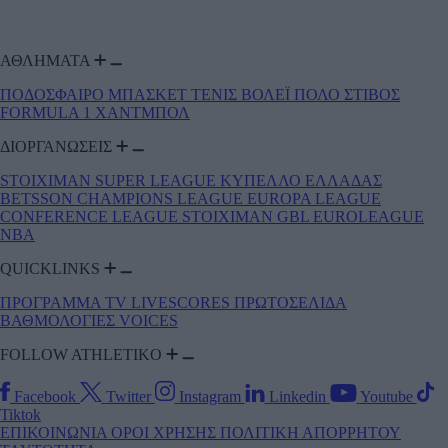
ΑΘΛΗΜΑΤΑ
ΠΟΔΟΣΦΑΙΡΟ
ΜΠΑΣΚΕΤ
ΤΕΝΙΣ
ΒΟΛΕΪ
ΠΟΛΟ
ΣΤΙΒΟΣ
FORMULA 1
ΧΑΝΤΜΠΟΛ
ΔΙΟΡΓΑΝΩΣΕΙΣ
STOIXIMAN SUPER LEAGUE
ΚΥΠΕΛΛΟ ΕΛΛΑΔΑΣ
BETSSON
CHAMPIONS LEAGUE
EUROPA LEAGUE
CONFERENCE LEAGUE
STOIXIMAN GBL
EUROLEAGUE
NBA
QUICKLINKS
ΠΡΟΓΡΑΜΜΑ TV
LIVESCORES
ΠΡΩΤΟΣΕΛΙΔΑ
ΒΑΘΜΟΛΟΓΙΕΣ
VOICES
FOLLOW ATHLETIKO
Facebook
Twitter
Instagram
Linkedin
Youtube
Tiktok
ΕΠΙΚΟΙΝΩΝΙΑ
ΟΡΟΙ ΧΡΗΣΗΣ
ΠΟΛΙΤΙΚΗ ΑΠΟΡΡΗΤΟΥ