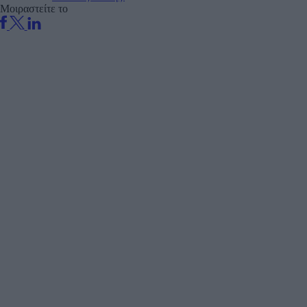
Μοιραστείτε το