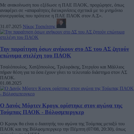
Με ανακοίνωση που εξέδωσε η ΠΑΕ ΠΑΟΚ, προχώρησε, όπως
αναφέρει σε «απαραίτητες διευκρινίσεις σχετικά με το μνημόνιο
συνεργασίας που πρότεινε η ΠΑΕ ΠΑΟΚ στον Α.Σ».
31.07.2025
Νίκος Τοσκίτσης
Την παραίτηση όσων ανήκουν στο ΔΣ του ΑΣ ζητούν
επώνυμα στελέχη του ΠΑΟΚ
Τσαλόπουλος, Χατζόπουλος, Τριλυράκης, Στεργίου και Μάλλιος
πήραν θέση για τα όσα έχουν γίνει το τελευταίο διάστημα στον ΑΣ
ΠΑΟΚ.
01.08.2025
Ο Δανός Μόρτεν Κρογκ ορίστηκε στον αγώνα της
Τούμπας ΠΑΟΚ - Βόλφσμπεργκερ
Ο Κρογκ θα είναι ο διαιτητής του αγώνα της Τούμπας μεταξύ του
ΠΑΟΚ και της Βόλφσμπεργκερ την Πέμπτη (07/08, 20:30), όπως