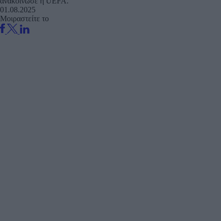
ανακοίνωσε η UEFA.
01.08.2025
Μοιραστείτε το