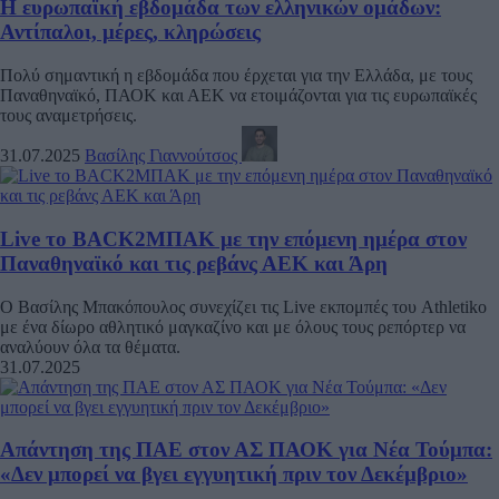
Η ευρωπαϊκή εβδομάδα των ελληνικών ομάδων:
Αντίπαλοι, μέρες, κληρώσεις
Πολύ σημαντική η εβδομάδα που έρχεται για την Ελλάδα, με τους
Παναθηναϊκό, ΠΑΟΚ και ΑΕΚ να ετοιμάζονται για τις ευρωπαϊκές
τους αναμετρήσεις.
31.07.2025
Βασίλης Γιαννούτσος
Live το BACK2ΜΠΑΚ με την επόμενη ημέρα στον
Παναθηναϊκό και τις ρεβάνς ΑΕΚ και Άρη
Ο Βασίλης Μπακόπουλος συνεχίζει τις Live εκπομπές του Athletiko
με ένα δίωρο αθλητικό μαγκαζίνο και με όλους τους ρεπόρτερ να
αναλύουν όλα τα θέματα.
31.07.2025
Απάντηση της ΠΑΕ στον ΑΣ ΠΑΟΚ για Νέα Τούμπα:
«Δεν μπορεί να βγει εγγυητική πριν τον Δεκέμβριο»