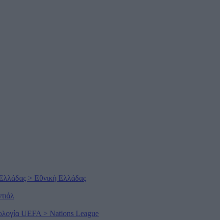
 Ελλάδας
>
Εθνική Ελλάδας
τιάλ
ολογία UEFA
>
Nations League