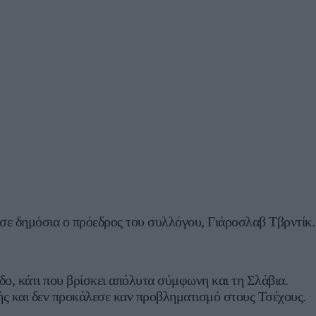
ισε δημόσια ο πρόεδρος του συλλόγου, Γιάροσλαβ Τβρντίκ.
δο, κάτι που βρίσκει απόλυτα σύμφωνη και τη Σλάβια.
ής και δεν προκάλεσε καν προβληματισμό στους Τσέχους.