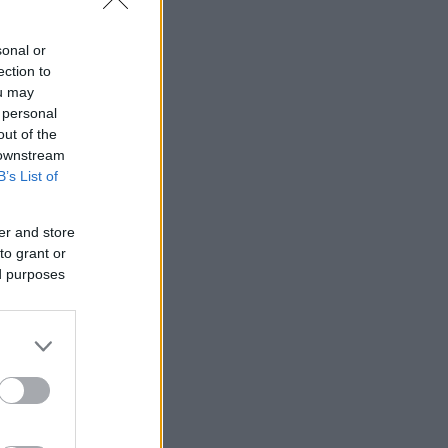
sonal or
ection to
ou may
 personal
out of the
 downstream
B’s List of
er and store
to grant or
ed purposes