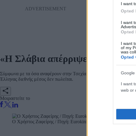
I want t
Opted 
I want 
Advertis
Opted 
I want t
of my P
was col
«Η Σλάβια απέρριψε τα πέντε ε
Opted 
Google 
Σύμφωνα με τα όσα αναφέρουν στην Τσεχία, η Σλάβια Πράγας είπε «
Έλληνας διεθνής μέσος δεν πωλείται.
I want t
web or d
Μοιραστείτε το
Ο Χρήστος Ζαφείρης / Πηγή: Eurokinissi