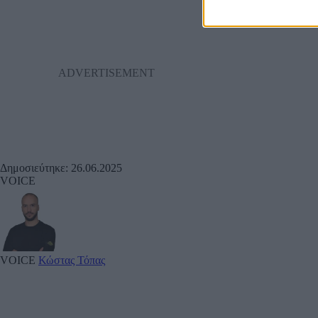
Δημοσιεύτηκε: 26.06.2025
VOICE
VOICE
Κώστας Τόπας