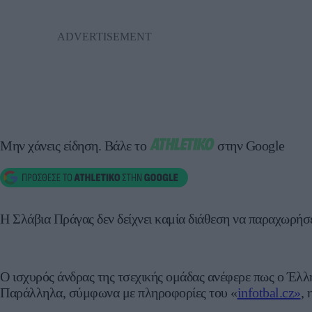
Μην χάνεις είδηση.
Βάλε το
στην Google
Η Σλάβια Πράγας δεν δείχνει καμία διάθεση να παραχωρήσ
Ο ισχυρός άνδρας της τσεχικής ομάδας ανέφερε πως ο Έλλη
Παράλληλα, σύμφωνα με πληροφορίες του «
infotbal.cz»
,