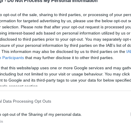
gr -
Do Not Process My Personal Information
to opt-out of the sale, sharing to third parties, or processing of your per
formation for targeted advertising by us, please use the below opt-out s
r selection. Please note that after your opt-out request is processed y
eing interest-based ads based on personal information utilized by us or
disclosed to third parties prior to your opt-out. You may separately opt-
losure of your personal information by third parties on the IAB’s list of
. This information may also be disclosed by us to third parties on the
IA
hampions League
>
Water Polo Champions League Γυναικών
Participants
that may further disclose it to other third parties.
 that this website/app uses one or more Google services and may gath
including but not limited to your visit or usage behaviour. You may click 
 to Google and its third-party tags to use your data for below specifi
ogle consent section.
l Data Processing Opt Outs
o opt-out of the Sharing of my personal data.
In