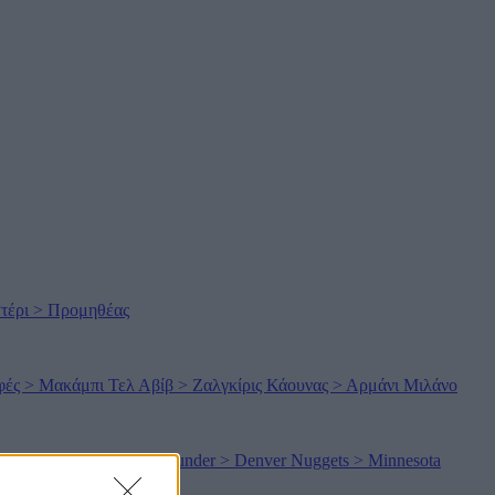
τέρι
>
Προμηθέας
φές
>
Μακάμπι Τελ Αβίβ
>
Ζαλγκίρις Κάουνας
>
Αρμάνι Μιλάνο
iers
>
Oklahoma City Thunder
>
Denver Nuggets
>
Minnesota