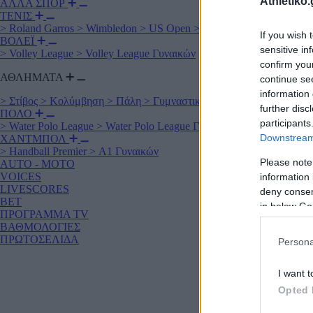
Athletiko.
ΑΛΛΑ ΣΠΟΡ
ΤΕΝΙΣ
>
Roland Garros
>
Wimbledon
>
US Open
>
Australian Open
If you wish 
ΒΟΛΕΪ
sensitive in
>
Volley League
>
Volley League Γυναικών
confirm you
ΑΘΛΗΜΑΤΑ
continue se
information 
>
Στίβος
>
Κολύμβηση
>
Πάλη
>
Γυμναστική
>
Κωπηλασία
further disc
ΠΟΛΟ
participants
>
Water Polo League
>
Water Polo League Γυναικών
>
Water Polo C
Downstream 
ΧΑΝΤΜΠΟΛ
>
Handball Premier
>
Α1 Γυναικών
Please note
AUTO - MOTO
VOICES
information 
LIVESCORES
deny consent
BET
in below Go
ΠΡΟΓΡΑΜΜΑ TV
ΒΑΘΜΟΛΟΓΙΕΣ
ΠΡΩΤΟΣΕΛΙΔΑ
Persona
I want t
Opted 