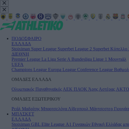
ΠΟΔΟΣΦΑΙΡΟ
ΕΛΛΑΔΑ
Stoiximan Super League
Superbet League 2
Superbet Κύπελλο
ΔΙΕΘΝΗ
Premier League
La Liga
Serie A
Bundesliga
Ligue 1
Μουντιάλ
UEFA
Champions League
Europa League
Conference League
Βαθμολ
ΟΜΑΔΕΣ ΕΛΛΑΔΑ
Ολυμπιακός
Παναθηναϊκός
ΑΕΚ
ΠΑΟΚ
Άρης
Αστέρας AKT
ΟΜΑΔΕΣ ΕΞΩΤΕΡΙΚΟΥ
Ρεάλ Μαδρίτης
Μπαρτσελόνα
Λίβερπουλ
Μάντσεστερ Γιουνάι
ΜΠΑΣΚΕΤ
ΕΛΛΑΔΑ
Stoiximan GBL
Elite League
Α1 Γυναικών
Εθνική Ελλάδας μπ