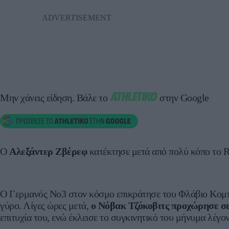
Μην χάνεις είδηση.
Βάλε το
στην Google
Ο
Αλεξάντερ Ζβέρεφ
κατέκτησε μετά από πολύ κόπο το 
Ο Γερμανός Νο3 στον κόσμο επικράτησε του Φλάβιο Κομπόλι
γύρο. Λίγες ώρες μετά,
ο Νόβακ Τζόκοβιτς προχώρησε σ
επιτυχία του, ενώ έκλεισε το συγκινητικό του μήνυμα λέγ