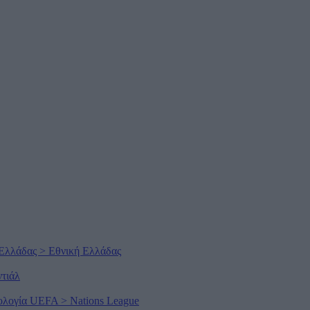
 Ελλάδας
>
Εθνική Ελλάδας
τιάλ
ολογία UEFA
>
Nations League