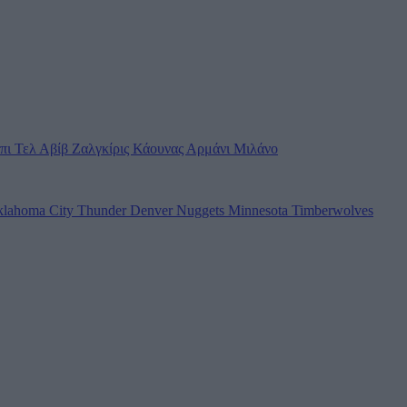
πι Τελ Αβίβ
Ζαλγκίρις Κάουνας
Αρμάνι Μιλάνο
lahoma City Thunder
Denver Nuggets
Minnesota Timberwolves