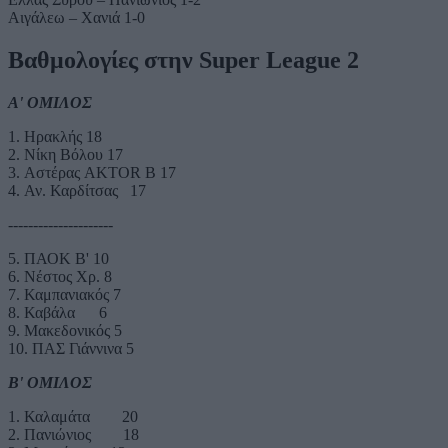
Αιγάλεω – Χανιά 1-0
Βαθμολογίες στην Super League 2
Α' ΟΜΙΛΟΣ
1. Ηρακλής 18
2. Νίκη Βόλου 17
3. Αστέρας AKTOR Β 17
4. Αν. Καρδίτσας 17
---------------------
5. ΠΑΟΚ Β' 10
6. Νέστος Χρ. 8
7. Καμπανιακός 7
8. Καβάλα 6
9. Μακεδονικός 5
10. ΠΑΣ Γιάννινα 5
Β' ΟΜΙΛΟΣ
1. Καλαμάτα 20
2. Πανιώνιος 18