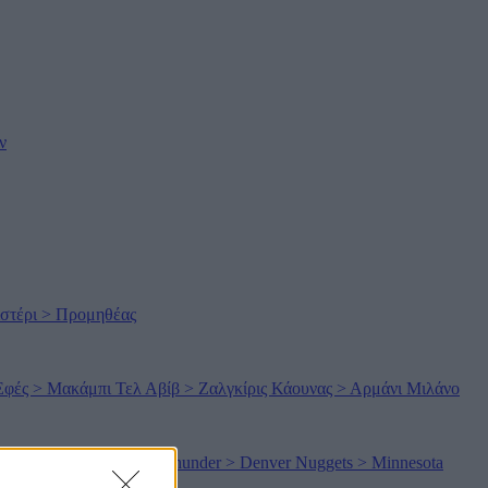
ν
στέρι
>
Προμηθέας
Εφές
>
Μακάμπι Τελ Αβίβ
>
Ζαλγκίρις Κάουνας
>
Αρμάνι Μιλάνο
aliers
>
Oklahoma City Thunder
>
Denver Nuggets
>
Minnesota