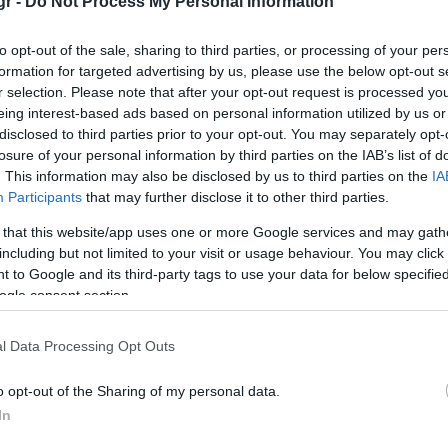
gr -
Do Not Process My Personal Information
to opt-out of the sale, sharing to third parties, or processing of your per
formation for targeted advertising by us, please use the below opt-out s
r selection. Please note that after your opt-out request is processed y
eing interest-based ads based on personal information utilized by us or
disclosed to third parties prior to your opt-out. You may separately opt-
losure of your personal information by third parties on the IAB’s list of
. This information may also be disclosed by us to third parties on the
IA
Champions League
>
Water Polo Champions League Γυναικών
Participants
that may further disclose it to other third parties.
 that this website/app uses one or more Google services and may gath
including but not limited to your visit or usage behaviour. You may click 
 to Google and its third-party tags to use your data for below specifi
ogle consent section.
l Data Processing Opt Outs
κής στην Super League 2
o opt-out of the Sharing of my personal data.
In