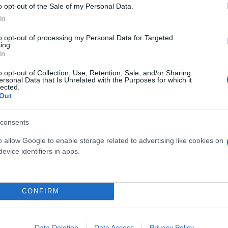
μετά τα αποτελέσματα της 7ης στροφής της Super League 2.
o opt-out of the Sale of my Personal Data.
In
to opt-out of processing my Personal Data for Targeted
ing.
In
ή: Eurokinissi
o opt-out of Collection, Use, Retention, Sale, and/or Sharing
ersonal Data that Is Unrelated with the Purposes for which it
lected.
Out
consents
o allow Google to enable storage related to advertising like cookies on
evice identifiers in apps.
CONFIRM
8η αγωνιστική της
Super League 2
, το οποίο παρακολουθείτε ζωνταν
Data Deletion
Data Access
Privacy Policy