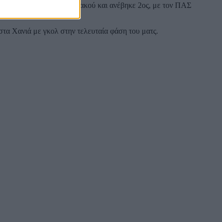
ράτησε 1-0 του Καμπανιακού και ανέβηκε 2ος, με τον ΠΑΣ
 στα Χανιά με γκολ στην τελευταία φάση του ματς.