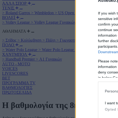
Athletiko.
ΑΛΛΑ ΣΠΟΡ
ΤΕΝΙΣ
>
Roland Garros
>
Wimbledon
>
US Open
>
Australian Open
If you wish 
ΒΟΛΕΪ
sensitive in
>
Volley League
>
Volley League Γυναικών
confirm you
continue se
ΑΘΛΗΜΑΤΑ
information 
>
Στίβος
>
Κολύμβηση
>
Πάλη
>
Γυμναστική
>
Κωπηλασία
further disc
ΠΟΛΟ
participants
>
Water Polo League
>
Water Polo League Γυναικών
>
Water Polo 
Downstream 
ΧΑΝΤΜΠΟΛ
>
Handball Premier
>
Α1 Γυναικών
Please note
AUTO - MOTO
information 
VOICES
deny consent
LIVESCORES
in below Go
BET
ΠΡΟΓΡΑΜΜΑ TV
ΒΑΘΜΟΛΟΓΙΕΣ
Persona
ΠΡΩΤΟΣΕΛΙΔΑ
Η βαθμολογία της 8ης αγωνιστι
I want t
Opted 