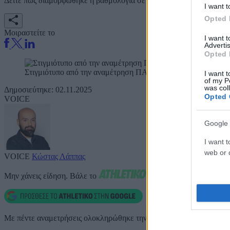
Δείτε πως διαμορφώθηκε η βαθμολογία σε Βόρειο και Νότιο όμιλο, 
I want t
Opted 
Μοιραστείτε το
I want 
Advertis
Opted 
Στιγμιότυπο από την αναμέτρηση ΠΑΣ Γιάννια - Καβ΄άλα / Πηγ
I want t
of my P
was col
Δημοσιεύτηκε: 02.11.2025
Opted 
VOICE
Google 
I want t
web or d
VOICE
Κώστας Λάππας
Μην χάνεις είδηση.
Βάλε το
στην Google
Με πέντε αναμετρήσεις ολοκληρώθηκε την Κυριακή 2 Νοεμβρίου η 