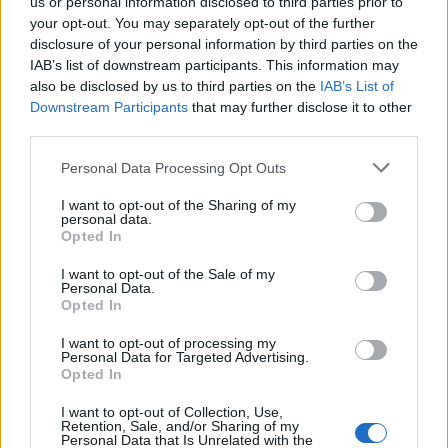
us or personal information disclosed to third parties prior to
your opt-out. You may separately opt-out of the further
Δημοσιεύτηκε: 06.01.2026
disclosure of your personal information by third parties on the
VOICE
IAB’s list of downstream participants. This information may
also be disclosed by us to third parties on the
IAB’s List of
Downstream Participants
that may further disclose it to other
third parties.
Please note that this website/app uses one or more Google
VOICE
Ανδρέας Πατίτσας
Personal Data Processing Opt Outs
services and may gather and store information including but
not limited to your visit or usage behaviour. You may click to
I want to opt-out of the Sharing of my
personal data.
grant or deny consent to Google and its third-party tags to
Opted In
use your data for below specified purposes in below Google
consent section.
I want to opt-out of the Sale of my
Personal Data.
Opted In
I want to opt-out of processing my
Personal Data for Targeted Advertising.
Opted In
I want to opt-out of Collection, Use,
Retention, Sale, and/or Sharing of my
Personal Data that Is Unrelated with the