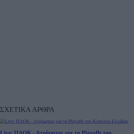
ΣΧΕΤΙΚΑ ΑΡΘΡΑ
Live: ΠΑΟΚ - Ατρόμητος για τα Playoffs του