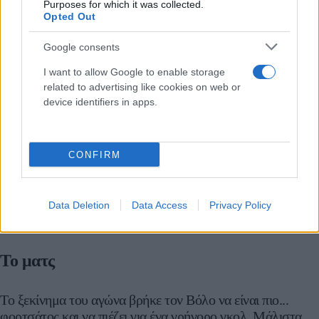
Μην χάνεις είδηση.
Βάλε το
στην Google
Purposes for which it was collected.
Opted Out
Google consents
I want to allow Google to enable storage
Μεγάλη πρόκριση στους «8» του Κυπέλλου Ελλάδας
related to advertising like cookies on web or
πανηγύρισε η Κηφισιά, η οποία κέρδισε με 1-0 τον Βόλο
device identifiers in apps.
στον Πανθεσσαλικό.
CONFIRM
Η ομάδα των Βορείων Προαστίων θα αντιμετωπίσει την
ερχόμενη εβδομάδα εκτός έδρας τον Λεβαδειακό σε μονή
αναμέτρηση με έπαθλο το εισιτήριο για τα ημιτελικά της
Data Deletion
Data Access
Privacy Policy
διοργάνωσης.
Το ματς
Το ξεκίνημα του αγώνα βρήκε τον Βόλο να είναι πιο...
φορτσάτος και να πιέζει για ένα γρήγορο γκολ. Μάλιστα