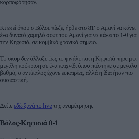
καρποφόρησαν.
Κι εκεί όπου ο Βόλος πίεζε, ήρθε στο 81' ο Αμανί να κάνει
ένα δυνατό χαμηλό σουτ του Αμανί για να κάνει το 1-0 για
την Κηφισιά, σε κομβικό χρονικό σημείο.
Το σκορ δεν άλλαξε έως το φινάλε και η Κηφισιά πήρε μια
μεγάλη πρόκριση σε ένα παιχνίδι όπου πιέστηκε σε μεγάλο
βαθμό, ο αντίπαλος έχανε ευκαιρίες, αλλά η ίδια ήταν πιο
ουσιαστική.
Δείτε
εδώ ξανά το live
της αναμέτρησης
Βόλος-Κηφισιά 0-1