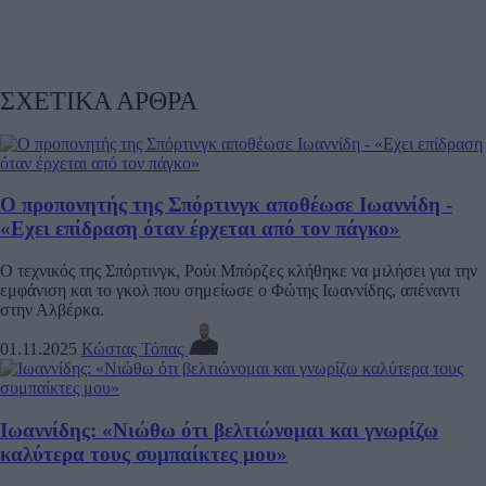
ΣΧΕΤΙΚΑ ΑΡΘΡΑ
Ο προπονητής της Σπόρτινγκ αποθέωσε Ιωαννίδη -
«Εχει επίδραση όταν έρχεται από τον πάγκο»
Ο τεχνικός της Σπόρτινγκ, Ρούι Μπόρζες κλήθηκε να μιλήσει για την
εμφάνιση και το γκολ που σημείωσε ο Φώτης Ιωαννίδης, απέναντι
στην Αλβέρκα.
01.11.2025
Κώστας Τόπας
Ιωαννίδης: «Νιώθω ότι βελτιώνομαι και γνωρίζω
καλύτερα τους συμπαίκτες μου»