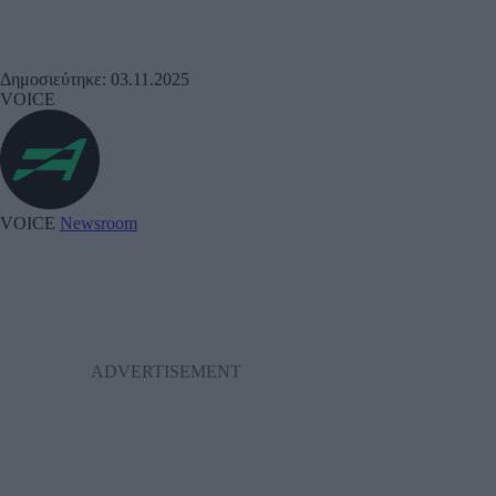
Δημοσιεύτηκε: 03.11.2025
VOICE
VOICE
Newsroom