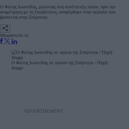
Ο Φώτης Ιωαννίδης, μιλώντας στη συνέντευξη τύπου, πριν την
αναμέτρηση με τη Γιουβέντους, αναφέρθηκε στην περίοδο που
βρίσκεται στην Σπόρτινγκ.
Μοιραστείτε το
Ο Φώτης Ιωαννίδης σε αγώνα της Σπόρτινγκ / Πηγή:
Imago