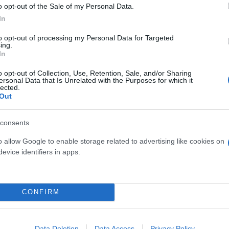
o opt-out of the Sale of my Personal Data.
In
to opt-out of processing my Personal Data for Targeted
ing.
In
o opt-out of Collection, Use, Retention, Sale, and/or Sharing
ersonal Data that Is Unrelated with the Purposes for which it
lected.
με κόντρα σε μία ομάδα Final F
Out
consents
ι τόνισε ότι στη Χάποελ αρέσουν οι προκλήσεις.
o allow Google to enable storage related to advertising like cookies on
evice identifiers in apps.
CONFIRM
Data Deletion
Data Access
Privacy Policy