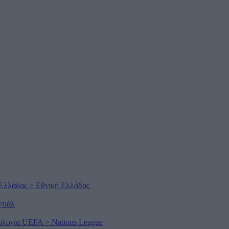
 Ελλάδας
>
Εθνική Ελλάδας
τιάλ
ολογία UEFA
>
Nations League