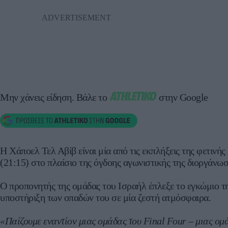
Μην χάνεις είδηση.
Βάλε το
στην Google
Η Χάποελ Τελ Αβίβ είναι μία από τις εκπλήξεις της φετιν
(21:15) στο πλαίσιο της όγδοης αγωνιστικής της διοργάνωσ
Ο προπονητής της ομάδας του Ισραήλ έπλεξε το εγκώμιο τη
υποστήριξη των οπαδών του σε μία ζεστή ατμόσφαιρα.
«Παίζουμε εναντίον μιας ομάδας του Final Four – μιας ομά