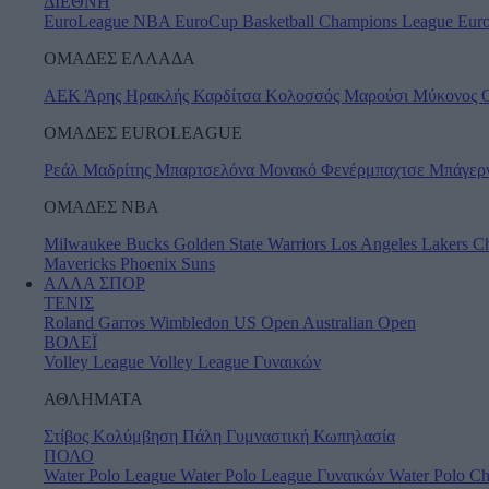
ΔΙΕΘΝΗ
EuroLeague
NBA
EuroCup
Basketball Champions League
Eur
ΟΜΑΔΕΣ ΕΛΛΑΔΑ
ΑΕΚ
Άρης
Ηρακλής
Καρδίτσα
Κολοσσός
Μαρούσι
Μύκονος
ΟΜΑΔΕΣ EUROLEAGUE
Ρεάλ Μαδρίτης
Μπαρτσελόνα
Μονακό
Φενέρμπαχτσε
Μπάγερ
ΟΜΑΔΕΣ ΝΒΑ
Milwaukee Bucks
Golden State Warriors
Los Angeles Lakers
Ch
Mavericks
Phoenix Suns
ΑΛΛΑ ΣΠΟΡ
ΤΕΝΙΣ
Roland Garros
Wimbledon
US Open
Australian Open
ΒΟΛΕΪ
Volley League
Volley League Γυναικών
ΑΘΛΗΜΑΤΑ
Στίβος
Κολύμβηση
Πάλη
Γυμναστική
Κωπηλασία
ΠΟΛΟ
Water Polo League
Water Polo League Γυναικών
Water Polo C