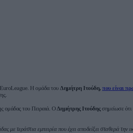
ής EuroLeague. Η ομάδα του
Δημήτρη Ιτούδη,
που είναι π
ης.
ς ομάδας του Πειραιά. Ο
Δημήτρης Ιτούδης
σημείωσε ότι
δας με τεράστια εμπειρία που έχει αποδείξει σταθερά την ι