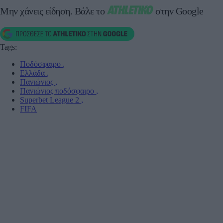
Μην χάνεις είδηση.
Βάλε το
στην Google
Tags:
Ποδόσφαιρο
,
Ελλάδα
,
Πανιώνιος
,
Πανιώνιος ποδόσφαιρο
,
Superbet League 2
,
FIFA