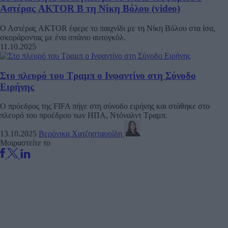
Αστέρας AKTOR Β τη Νίκη Βόλου (video)
Ο Αστέρας AKTOR έφερε το παιχνίδι με τη Νίκη Βόλου στα ίσα,
σκοράροντας με ένα σπάνιο αυτογκόλ.
11.10.2025
Στο πλευρό του Τραμπ ο Ινφαντίνο στη Σύνοδο
Ειρήνης
Ο πρόεδρος της FIFA πήγε στη σύνοδο ειρήνης και στάθηκε στο
πλευρό του προέδρου των ΗΠΑ, Ντόναλντ Τραμπ.
13.10.2025
Βερόνικα Χατζησταυρίδη
Μοιραστείτε το