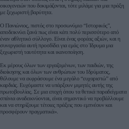
οικογενειών που δοκιμάζονται, τότε μιλάμε για μια πράξη
με ξεχωριστή βαρύτητα.
Ο Πανιώνιος, πιστός στο προσωνύμιο “Ιστορικός”,
αποδεικνύει ξανά πως είναι κάτι πολύ περισσότερο από
έναν αθλητικό σύλλογο. Είναι ένας φορέας αξιών, και η
συνεργασία αυτή προσδίδει για εμάς στο Ίδρυμα μια
ξεχωριστή ταυτότητα και ικανοποίηση.
Εκ μέρους όλων των εργαζομένων, των παιδιών, της
διοίκησης και όλων των ανθρώπων του Ιδρύματος,
θέλουμε να εκφράσουμε ένα μεγάλο “ευχαριστώ” από
καρδιάς. Ευχόμαστε να υπάρξουν μιμητές αυτής της
πρωτοβουλίας. Σε μια εποχή όπου τα θετικά παραδείγματα
σπάνια αναδεικνύονται, είναι σημαντικό να προβάλλουμε
και να στηρίζουμε τέτοιες πράξεις που εμπνέουν και
προσφέρουν πραγματικά».