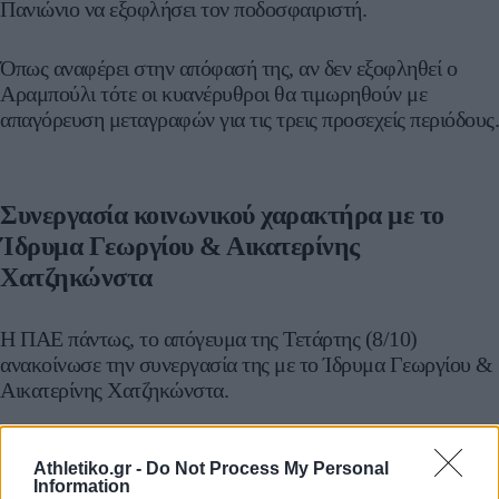
Πανιώνιο να εξοφλήσει τον ποδοσφαιριστή.
Όπως αναφέρει στην απόφασή της, αν δεν εξοφληθεί ο
Αραμπούλι τότε οι κυανέρυθροι θα τιμωρηθούν με
απαγόρευση μεταγραφών για τις τρεις προσεχείς περιόδους.
Συνεργασία κοινωνικού χαρακτήρα με το
Ίδρυμα Γεωργίου & Αικατερίνης
Χατζηκώνστα
Η ΠΑΕ πάντως, το απόγευμα της Τετάρτης (8/10)
ανακοίνωσε την συνεργασία της με το Ίδρυμα Γεωργίου &
Αικατερίνης Χατζηκώνστα.
Αναλυτικά η ανακοίνωση με όλες τις λεπτομέρειες:
Athletiko.gr -
Do Not Process My Personal
Information
Με τη στήριξη του Μεγάλου Χορηγού του, ο Πανιώνιος