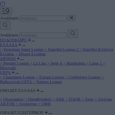
Αναζήτηση
Αναζήτηση
ΠΟΔΟΣΦΑΙΡΟ
ΕΛΛΑΔΑ
>
Stoiximan Super League
>
Superbet League 2
>
Superbet Κύπελλο
Ελλάδας
>
Εθνική Ελλάδας
ΔΙΕΘΝΗ
>
Premier League
>
La Liga
>
Serie A
>
Bundesliga
>
Ligue 1
>
Μουντιάλ
UEFA
>
Champions League
>
Europa League
>
Conference League
>
Βαθμολογία UEFA
>
Nations League
ΟΜΑΔΕΣ ΕΛΛΑΔΑ
>
Ολυμπιακός
>
Παναθηναϊκός
>
ΑΕΚ
>
ΠΑΟΚ
>
Άρης
>
Αστέρας
AKTOR
>
Ατρόμητος
>
ΟΦΗ
ΟΜΑΔΕΣ ΕΞΩΤΕΡΙΚΟΥ