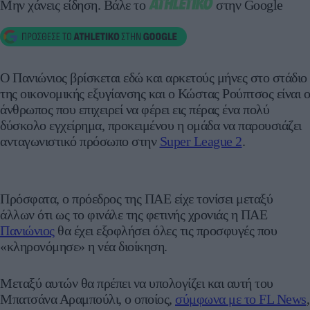
Μην χάνεις είδηση.
Βάλε το
στην Google
Ο Πανιώνιος βρίσκεται εδώ και αρκετούς μήνες στο στάδιο
της οικονομικής εξυγίανσης και ο Κώστας Ρούπτσος είναι ο
άνθρωπος που επιχειρεί να φέρει εις πέρας ένα πολύ
δύσκολο εγχείρημα, προκειμένου η ομάδα να παρουσιάζει
ανταγωνιστικό πρόσωπο στην
Super League 2
.
Πρόσφατα, ο πρόεδρος της ΠΑΕ είχε τονίσει μεταξύ
άλλων ότι ως το φινάλε της φετινής χρονιάς η ΠΑΕ
Πανιώνιος
θα έχει εξοφλήσει όλες τις προσφυγές που
«κληρονόμησε» η νέα διοίκηση.
Μεταξύ αυτών θα πρέπει να υπολογίζει και αυτή του
Μπατσάνα Αραμπούλι, ο οποίος,
σύμφωνα με το FL News
,