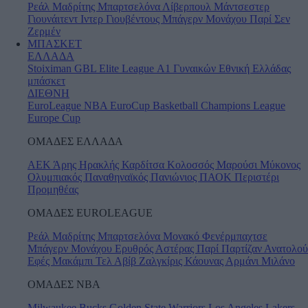
Ρεάλ Μαδρίτης
Μπαρτσελόνα
Λίβερπουλ
Μάντσεστερ
Γιουνάιτεντ
Ιντερ
Γιουβέντους
Μπάγερν Μονάχου
Παρί Σεν
Ζερμέν
ΜΠΑΣΚΕΤ
ΕΛΛΑΔΑ
Stoiximan GBL
Elite League
Α1 Γυναικών
Εθνική Ελλάδας
μπάσκετ
ΔΙΕΘΝΗ
EuroLeague
NBA
EuroCup
Basketball Champions League
Europe Cup
ΟΜΑΔΕΣ ΕΛΛΑΔΑ
ΑΕΚ
Άρης
Ηρακλής
Καρδίτσα
Κολοσσός
Μαρούσι
Μύκονος
Ολυμπιακός
Παναθηναϊκός
Πανιώνιος
ΠΑΟΚ
Περιστέρι
Προμηθέας
ΟΜΑΔΕΣ EUROLEAGUE
Ρεάλ Μαδρίτης
Μπαρτσελόνα
Μονακό
Φενέρμπαχτσε
Μπάγερν Μονάχου
Ερυθρός Αστέρας
Παρί
Παρτίζαν
Ανατολού
Εφές
Μακάμπι Τελ Αβίβ
Ζαλγκίρις Κάουνας
Αρμάνι Μιλάνο
ΟΜΑΔΕΣ ΝΒΑ
Milwaukee Bucks
Golden State Warriors
Los Angeles Lakers