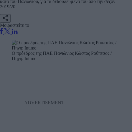
κατά του Πανιωνίου, για τα δεδουλευμένα του από την σεζόν
2019/20.
Μοιραστείτε το
Ο πρόεδρος της ΠΑΕ Πανιώνιος Κώστας Ρούπτσος /
Πηγή: Intime