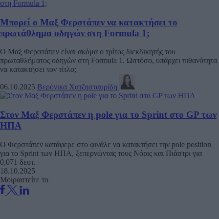
Μπορεί ο Μαξ Φερστάπεν να κατακτήσει το
πρωτάθλημα οδηγών στη Formula 1;
Ο Μαξ Φερστάπεν είναι ακόμα ο τρίτος διεκδικητής του
πρωταθλήματος οδηγών στη Formula 1. Ωστόσο, υπάρχει πιθανότητα
να κατακτήσει τον τίτλο;
06.10.2025
Βερόνικα Χατζησταυρίδη
Στον Μαξ Φερστάπεν η pole για το Sprint στο GP των
ΗΠΑ
Ο Φερστάπεν κατάφερε στο φινάλε να κατακτήσει την pole position
για το Sprint των ΗΠΑ, ξεπερνώντας τους Νόρις και Πιάστρι για
0,071 δευτ.
18.10.2025
Μοιραστείτε το