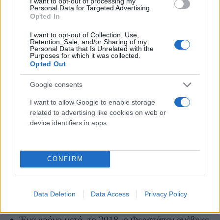
I want to opt-out of processing my
Personal Data for Targeted Advertising.
Η πίστα της «Marina Bay» δεν έχει κάνει ακόμα τη
Opted In
χάρη στον τετράκις Παγκόσμιο πρωταθλητή
. Σε καμία
I want to opt-out of Collection, Use,
από τις χρονιές που κατέκτησε τα πρωταθλήματα του δεν
Retention, Sale, and/or Sharing of my
Personal Data that Is Unrelated with the
κατάφερε να σταθεί στο υψηλότερο βάθρο στη
Purposes for which it was collected.
Σιγκαπούρη. Ακόμα και το 2023, μια χρονιά που ο Μαξ
Opted Out
ήταν κυρίαρχος στην πίστα και είχε βγει νικητής σε 19 από
τους 22 αγώνες, έφυγε από την ασιατική πίστα πέμπτος.
Google consents
Ωστόσο, έχει καταφέρει να ανέβει στο βάθρο της
I want to allow Google to enable storage
Σιγκαπούρης τρεις φορές.
related to advertising like cookies on web or
device identifiers in apps.
Τα αποτελέσματα του Μαξ Φερστάπεν στη
Σιγκαπούρη:
CONFIRM
Τη χρονιά που έκανε ντεμπούτο στην F1, δηλαδή
Data Deletion
Data Access
Privacy Policy
το 2016, τερμάτισε στην 6η θέση.
Το 2017 δεν κατάφερε να τερματίσει στον αγώνα.
Ένα χρόνο μετά, το 2018, ο Φερστάπεν ανέβηκε