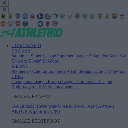
ΠΟΔΟΣΦΑΙΡΟ
ΕΛΛΑΔΑ
Stoiximan Super League
Superbet League 2
Superbet Κύπελλο
Ελλάδας
Εθνική Ελλάδας
ΔΙΕΘΝΗ
Premier League
La Liga
Serie A
Bundesliga
Ligue 1
Μουντιάλ
UEFA
Champions League
Europa League
Conference League
Βαθμολογία UEFA
Nations League
ΟΜΑΔΕΣ ΕΛΛΑΔΑ
Ολυμπιακός
Παναθηναϊκός
ΑΕΚ
ΠΑΟΚ
Άρης
Αστέρας
AKTOR
Ατρόμητος
ΟΦΗ
ΟΜΑΔΕΣ ΕΞΩΤΕΡΙΚΟΥ