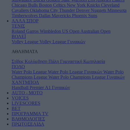
Chicago Bulls
Boston Celtics
New York Knicks
Cleveland
Cavaliers
Oklahoma City Thunder
Denver Nuggets
Minnesota
Timberwolves
Dallas Mavericks
Phoenix Suns
ΑΛΛΑ ΣΠΟΡ
ΤΕΝΙΣ
Roland Garros
Wimbledon
US Open
Australian Open
ΒΟΛΕΪ
Volley League
Volley League Γυναικών
ΑΘΛΗΜΑΤΑ
Στίβος
Κολύμβηση
Πάλη
Γυμναστική
Κωπηλασία
ΠΟΛΟ
Water Polo League
Water Polo League Γυναικών
Water Polo
Champions League
Water Polo Champions League Γυναικών
ΧΑΝΤΜΠΟΛ
Handball Premier
Α1 Γυναικών
AUTO - MOTO
VOICES
LIVESCORES
BET
ΠΡΟΓΡΑΜΜΑ TV
ΒΑΘΜΟΛΟΓΙΕΣ
ΠΡΩΤΟΣΕΛΙΔΑ