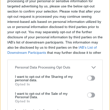
processing of your personal or sensitive information for
αφού Όσκαρ Πιάστρι, Λάντο Νόρις και πλέον... ο Μαξ
targeted advertising by us, please use the below opt-out
Φερστάπεν, παλεύουν για τον πολυπόθητο τίτλο. Όμως, ο
section to confirm your selection. Please note that after your
Φερστάπεν έχει ένα έξτρα κίνητρο για να φύγει νικητής από
opt-out request is processed you may continue seeing
τη Σιγκαπούρη.
interest-based ads based on personal information utilized by
us or personal information disclosed to third parties prior to
your opt-out. You may separately opt-out of the further
disclosure of your personal information by third parties on the
Στην πλούσια καριέρα του, ο Ολλανδός οδηγός
IAB’s list of downstream participants. This information may
έχει κερδίσει τουλάχιστον μία φορά σε όλα τα grand prix
also be disclosed by us to third parties on the
IAB’s List of
στο καλεντάρι της F1. Μάλιστα,
του λείπει μονάχα μια
Downstream Participants
that may further disclose it to other
νίκη σε μια συγκεκριμένη πίστα κιόλας, ώστε να
third parties.
συμπληρώσει αυτό το πολύ ενδιαφέρον παζλ
. Και η νίκη
Please note that this website/app uses one or more Google
που του λείπει είναι στο grand prix της Σιγκαπούρης.
Personal Data Processing Opt Outs
services and may gather and store information including but
not limited to your visit or usage behaviour. You may click to
I want to opt-out of the Sharing of my
Max Verstappen still has Singapore
personal data.
grant or deny consent to Google and its third-party tags to
Opted In
to check off his list. ✅
use your data for below specified purposes in below Google
pic.twitter.com/NxGllCdbkD
consent section.
I want to opt-out of the Sale of my
Personal Data.
Opted In
— Motorsport (@Motorsport)
September 30,
2025