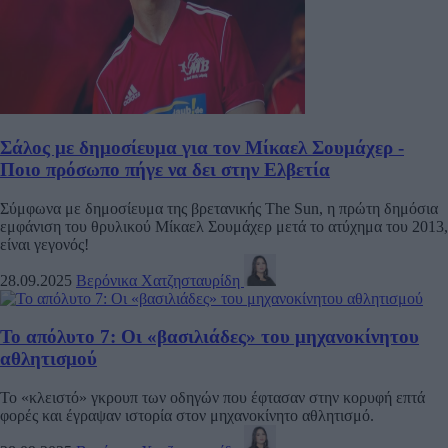
Σάλος με δημοσίευμα για τον Μίκαελ Σουμάχερ -
Ποιο πρόσωπο πήγε να δει στην Ελβετία
Σύμφωνα με δημοσίευμα της βρετανικής The Sun, η πρώτη δημόσια
εμφάνιση του θρυλικού Μίκαελ Σουμάχερ μετά το ατύχημα του 2013,
είναι γεγονός!
28.09.2025
Βερόνικα Χατζησταυρίδη
Το απόλυτο 7: Οι «βασιλιάδες» του μηχανοκίνητου
αθλητισμού
Το «κλειστό» γκρουπ των οδηγών που έφτασαν στην κορυφή επτά
φορές και έγραψαν ιστορία στον μηχανοκίνητο αθλητισμό.