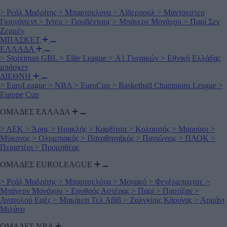
>
Ρεάλ Μαδρίτης
>
Μπαρτσελόνα
>
Λίβερπουλ
>
Μάντσεστερ
Γιουνάιτεντ
>
Ιντερ
>
Γιουβέντους
>
Μπάγερν Μονάχου
>
Παρί Σεν
Ζερμέν
ΜΠΑΣΚΕΤ
ΕΛΛΑΔΑ
>
Stoiximan GBL
>
Elite League
>
Α1 Γυναικών
>
Εθνική Ελλάδας
μπάσκετ
ΔΙΕΘΝΗ
>
EuroLeague
>
NBA
>
EuroCup
>
Basketball Champions League
>
Europe Cup
ΟΜΑΔΕΣ ΕΛΛΑΔΑ
>
ΑΕΚ
>
Άρης
>
Ηρακλής
>
Καρδίτσα
>
Κολοσσός
>
Μαρούσι
>
Μύκονος
>
Ολυμπιακός
>
Παναθηναϊκός
>
Πανιώνιος
>
ΠΑΟΚ
>
Περιστέρι
>
Προμηθέας
ΟΜΑΔΕΣ EUROLEAGUE
>
Ρεάλ Μαδρίτης
>
Μπαρτσελόνα
>
Μονακό
>
Φενέρμπαχτσε
>
Μπάγερν Μονάχου
>
Ερυθρός Αστέρας
>
Παρί
>
Παρτίζαν
>
Ανατολού Εφές
>
Μακάμπι Τελ Αβίβ
>
Ζαλγκίρις Κάουνας
>
Αρμάνι
Μιλάνο
ΟΜΑΔΕΣ ΝΒΑ