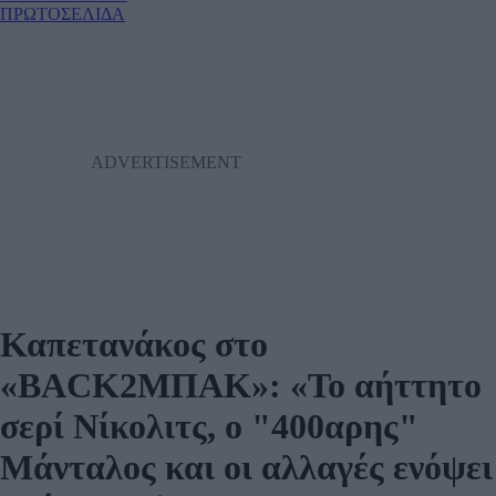
ΠΡΩΤΟΣΕΛΙΔΑ
Καπετανάκος στο
«BACK2ΜΠΑΚ»: «Το αήττητο
σερί Νίκολιτς, ο "400αρης"
Μάνταλος και οι αλλαγές ενόψει