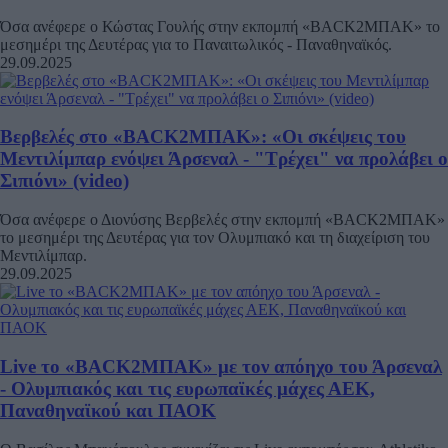
Όσα ανέφερε ο Κώστας Γουλής στην εκπομπή «BACK2ΜΠΑΚ» το
μεσημέρι της Δευτέρας για το Παναιτωλικός - Παναθηναϊκός.
29.09.2025
Βερβελές στο «BACK2MΠΑΚ»: «Οι σκέψεις του
Μεντιλίμπαρ ενόψει Άρσεναλ - "Τρέχει" να προλάβει ο
Σιπιόνι» (video)
Όσα ανέφερε ο Διονύσης Βερβελές στην εκπομπή «BACK2ΜΠΑΚ»
το μεσημέρι της Δευτέρας για τον Ολυμπιακό και τη διαχείριση του
Μεντιλίμπαρ.
29.09.2025
Live το «BACK2ΜΠΑΚ» με τον απόηχο του Άρσεναλ
- Ολυμπιακός και τις ευρωπαϊκές μάχες ΑΕΚ,
Παναθηναϊκού και ΠΑΟΚ