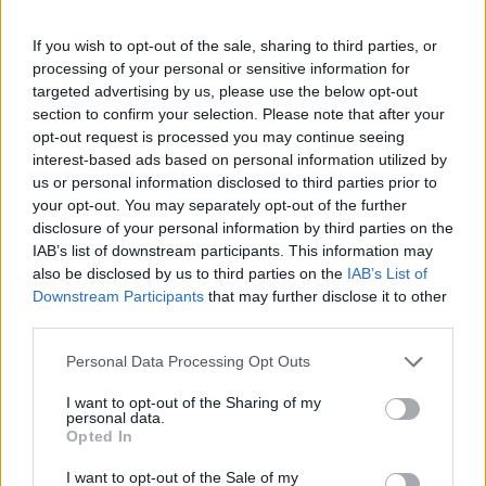
Ο Τάσος Καπετανάκος μιλά στο Athletiko
και την
εκπομπή
«BACK2ΜΠΑΚ»
το μεσημέρι της Δευτέρας για
If you wish to opt-out of the sale, sharing to third parties, or
processing of your personal or sensitive information for
το ρεπορτάζ της ΑΕΚ.
targeted advertising by us, please use the below opt-out
section to confirm your selection. Please note that after your
opt-out request is processed you may continue seeing
Συγκεκριμένα, αναφέρθηκε στο αήττητο σερί που «τρέχει»
interest-based ads based on personal information utilized by
us or personal information disclosed to third parties prior to
ο Μάρκο Νίκολιτς στον πάγκο της ΑΕΚ, γεγονός που έχει
your opt-out. You may separately opt-out of the further
θέσει την Ένωση στην κορυφή της βαθμολογίας. Επιπλέον,
disclosure of your personal information by third parties on the
ο ρεπόρτερ της ΑΕΚ έκανε αναφορά και στον αρχηγό
IAB’s list of downstream participants. This information may
Πέτρο Μάνταλο, ο οποίος έφτασε τις 400 συμμετοχές με
also be disclosed by us to third parties on the
IAB’s List of
την κιτρινόμαυρη φανέλα, ενώ ανέλυσε και τη διαχείριση
Downstream Participants
that may further disclose it to other
που θα κάνει ο τεχνικός της Ένωσης ενόψει του αγώνα με
third parties.
την Τσέλιε.
Please note that this website/app uses one or more Google
Personal Data Processing Opt Outs
services and may gather and store information including but
Δείτε το σχετικό απόσπασμα:
not limited to your visit or usage behaviour. You may click to
I want to opt-out of the Sharing of my
personal data.
grant or deny consent to Google and its third-party tags to
Opted In
use your data for below specified purposes in below Google
consent section.
I want to opt-out of the Sale of my