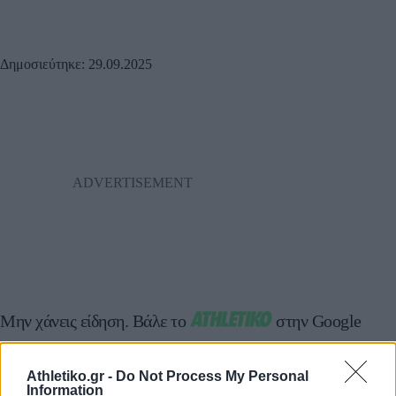
Δημοσιεύτηκε: 29.09.2025
Μην χάνεις είδηση.
Βάλε το
στην Google
Athletiko.gr -
Do Not Process My Personal
Information