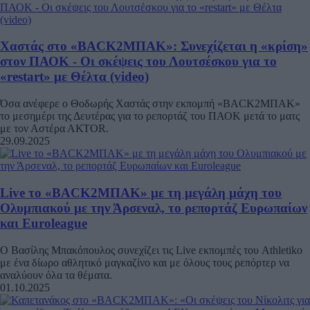
Χαστάς στο «BACK2MΠΑΚ»: Συνεχίζεται η «κρίση»
στον ΠΑΟΚ - Οι σκέψεις του Λουτσέσκου για το
«restart» με Θέλτα (video)
Όσα ανέφερε ο Θοδωρής Χαστάς στην εκπομπή «BACK2ΜΠΑΚ»
το μεσημέρι της Δευτέρας για το ρεπορτάζ του ΠΑΟΚ μετά το ματς
με τον Αστέρα ΑΚΤΟR.
29.09.2025
Live το «BACK2ΜΠΑΚ» με τη μεγάλη μάχη του
Ολυμπιακού με την Άρσεναλ, το ρεπορτάζ Ευρωπαίων
και Euroleague
Ο Βασίλης Μπακόπουλος συνεχίζει τις Live εκπομπές του Athletiko
με ένα δίωρο αθλητικό μαγκαζίνο και με όλους τους ρεπόρτερ να
αναλύουν όλα τα θέματα.
01.10.2025