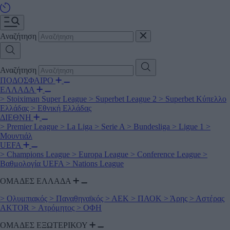
Αναζήτηση
Αναζήτηση
ΠΟΔΟΣΦΑΙΡΟ
ΕΛΛΑΔΑ
>
Stoiximan Super League
>
Superbet League 2
>
Superbet Κύπελλο
Ελλάδας
>
Εθνική Ελλάδας
ΔΙΕΘΝΗ
>
Premier League
>
La Liga
>
Serie A
>
Bundesliga
>
Ligue 1
>
Μουντιάλ
UEFA
>
Champions League
>
Europa League
>
Conference League
>
Βαθμολογία UEFA
>
Nations League
ΟΜΑΔΕΣ ΕΛΛΑΔΑ
>
Ολυμπιακός
>
Παναθηναϊκός
>
ΑΕΚ
>
ΠΑΟΚ
>
Άρης
>
Αστέρας
AKTOR
>
Ατρόμητος
>
ΟΦΗ
ΟΜΑΔΕΣ ΕΞΩΤΕΡΙΚΟΥ