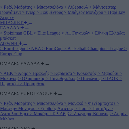
>
Ρεάλ Μαδρίτης
>
Μπαρτσελόνα
>
Λίβερπουλ
>
Μάντσεστερ
Γιουνάιτεντ
>
Ιντερ
>
Γιουβέντους
>
Μπάγερν Μονάχου
>
Παρί Σεν
Ζερμέν
ΜΠΑΣΚΕΤ
ΕΛΛΑΔΑ
>
Stoiximan GBL
>
Elite League
>
Α1 Γυναικών
>
Εθνική Ελλάδας
μπάσκετ
ΔΙΕΘΝΗ
>
EuroLeague
>
NBA
>
EuroCup
>
Basketball Champions League
>
Europe Cup
ΟΜΑΔΕΣ ΕΛΛΑΔΑ
>
ΑΕΚ
>
Άρης
>
Ηρακλής
>
Καρδίτσα
>
Κολοσσός
>
Μαρούσι
>
Μύκονος
>
Ολυμπιακός
>
Παναθηναϊκός
>
Πανιώνιος
>
ΠΑΟΚ
>
Περιστέρι
>
Προμηθέας
ΟΜΑΔΕΣ EUROLEAGUE
>
Ρεάλ Μαδρίτης
>
Μπαρτσελόνα
>
Μονακό
>
Φενέρμπαχτσε
>
Μπάγερν Μονάχου
>
Ερυθρός Αστέρας
>
Παρί
>
Παρτίζαν
>
Ανατολού Εφές
>
Μακάμπι Τελ Αβίβ
>
Ζαλγκίρις Κάουνας
>
Αρμάνι
Μιλάνο
ΟΜΑΔΕΣ ΝΒΑ