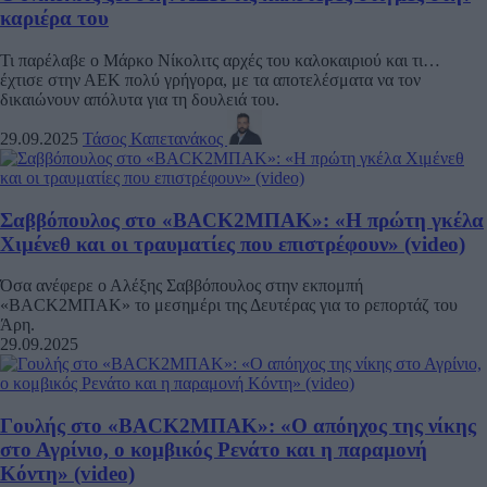
καριέρα του
Τι παρέλαβε ο Μάρκο Νίκολιτς αρχές του καλοκαιριού και τι…
έχτισε στην ΑΕΚ πολύ γρήγορα, με τα αποτελέσματα να τον
δικαιώνουν απόλυτα για τη δουλειά του.
29.09.2025
Τάσος Καπετανάκος
Σαββόπουλος στο «BACK2ΜΠΑΚ»: «Η πρώτη γκέλα
Χιμένεθ και οι τραυματίες που επιστρέφουν» (video)
Όσα ανέφερε ο Αλέξης Σαββόπουλος στην εκπομπή
«BACK2ΜΠΑΚ» το μεσημέρι της Δευτέρας για το ρεπορτάζ του
Άρη.
29.09.2025
Γουλής στο «BACK2MΠΑΚ»: «Ο απόηχος της νίκης
στο Αγρίνιο, ο κομβικός Ρενάτο και η παραμονή
Κόντη» (video)