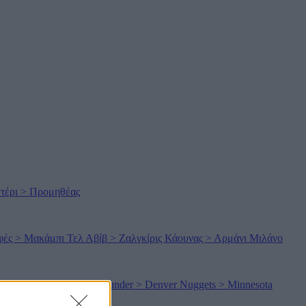
τέρι
>
Προμηθέας
φές
>
Μακάμπι Τελ Αβίβ
>
Ζαλγκίρις Κάουνας
>
Αρμάνι Μιλάνο
iers
>
Oklahoma City Thunder
>
Denver Nuggets
>
Minnesota