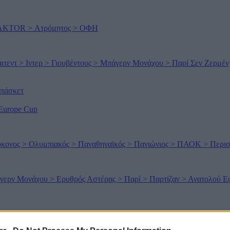
 AKTOR
>
Ατρόμητος
>
ΟΦΗ
άιτεντ
>
Ιντερ
>
Γιουβέντους
>
Μπάγερν Μονάχου
>
Παρί Σεν Ζερμέν
μπάσκετ
Europe Cup
κονος
>
Ολυμπιακός
>
Παναθηναϊκός
>
Πανιώνιος
>
ΠΑΟΚ
>
Περισ
γερν Μονάχου
>
Ερυθρός Αστέρας
>
Παρί
>
Παρτίζαν
>
Ανατολού Ε
Chicago Bulls
>
Boston Celtics
>
New York Knicks
>
Cleveland Caval