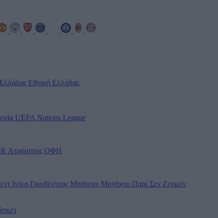
 Ελλάδας
Εθνική Ελλάδας
ογία UEFA
Nations League
OR
Ατρόμητος
ΟΦΗ
τεντ
Ιντερ
Γιουβέντους
Μπάγερν Μονάχου
Παρί Σεν Ζερμέν
άσκετ