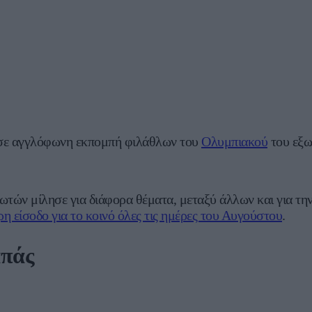
σε αγγλόφωνη εκπομπή φιλάθλων του
Ολυμπιακού
του εξω
ιωτών μίλησε για διάφορα θέματα, μεταξύ άλλων και για τ
ρη είσοδο για το κοινό όλες τις ημέρες του Αυγούστου
.
απάς