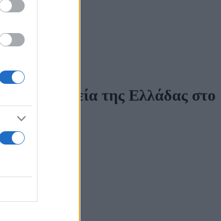
Όλα τα σχολεία της Ελλάδας στο