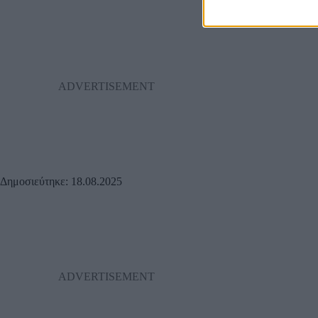
Δημοσιεύτηκε: 18.08.2025