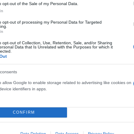
o opt-out of the Sale of my Personal Data.
In
to opt-out of processing my Personal Data for Targeted
ing.
In
o opt-out of Collection, Use, Retention, Sale, and/or Sharing
ersonal Data that Is Unrelated with the Purposes for which it
lected.
ευρώ στο ''Γ. Καραϊσκάκης'' - 
Out
consents
o allow Google to enable storage related to advertising like cookies on
ωνη εκπομπή φιλάθλων Ολυμπιακού του εξωτερικού.
evice identifiers in apps.
CONFIRM
Data Deletion
Data Access
Privacy Policy