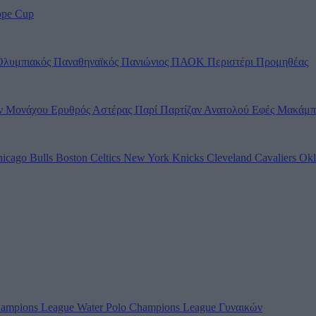
ope Cup
Ολυμπιακός
Παναθηναϊκός
Πανιώνιος
ΠΑΟΚ
Περιστέρι
Προμηθέας
ν Μονάχου
Ερυθρός Αστέρας
Παρί
Παρτίζαν
Ανατολού Εφές
Μακάμπ
icago Bulls
Boston Celtics
New York Knicks
Cleveland Cavaliers
Okl
hampions League
Water Polo Champions League Γυναικών