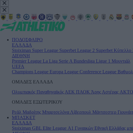
ΠΟΔΟΣΦΑΙΡΟ
ΕΛΛΑΔΑ
Stoiximan Super League
Superbet League 2
Superbet Κύπελλο
ΔΙΕΘΝΗ
Premier League
La Liga
Serie A
Bundesliga
Ligue 1
Μουντιάλ
UEFA
Champions League
Europa League
Conference League
Βαθμολ
ΟΜΑΔΕΣ ΕΛΛΑΔΑ
Ολυμπιακός
Παναθηναϊκός
ΑΕΚ
ΠΑΟΚ
Άρης
Αστέρας AKT
ΟΜΑΔΕΣ ΕΞΩΤΕΡΙΚΟΥ
Ρεάλ Μαδρίτης
Μπαρτσελόνα
Λίβερπουλ
Μάντσεστερ Γιουνάι
ΜΠΑΣΚΕΤ
ΕΛΛΑΔΑ
Stoiximan GBL
Elite League
Α1 Γυναικών
Εθνική Ελλάδας μπ