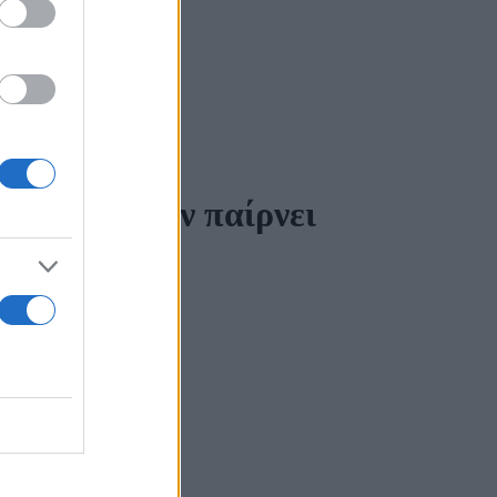
άντηλο - Δεν παίρνει