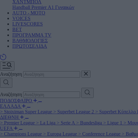
ΧΑΝΤΜΠΟΛ
Handball Premier
Α1 Γυναικών
AUTO - MOTO
VOICES
LIVESCORES
BET
ΠΡΟΓΡΑΜΜΑ TV
ΒΑΘΜΟΛΟΓΙΕΣ
ΠΡΩΤΟΣΕΛΙΔΑ
Αναζήτηση
Αναζήτηση
ΠΟΔΟΣΦΑΙΡΟ
ΕΛΛΑΔΑ
>
Stoiximan Super League
>
Superbet League 2
>
Superbet Κύπελλο
ΔΙΕΘΝΗ
>
Premier League
>
La Liga
>
Serie A
>
Bundesliga
>
Ligue 1
>
Μουν
UEFA
>
Champions League
>
Europa League
>
Conference League
>
Βαθμ