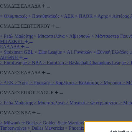
ΟΜΑΔΕΣ ΕΛΛΑΔΑ
>
Ολυμπιακός
>
Παναθηναϊκός
>
ΑΕΚ
>
ΠΑΟΚ
>
Άρης
>
Αστέρας
ΟΜΑΔΕΣ ΕΞΩΤΕΡΙΚΟΥ
>
Ρεάλ Μαδρίτης
>
Μπαρτσελόνα
>
Λίβερπουλ
>
Μάντσεστερ Γιουν
ΜΠΑΣΚΕΤ
ΕΛΛΑΔΑ
>
Stoiximan GBL
>
Elite League
>
Α1 Γυναικών
>
Εθνική Ελλάδας 
ΔΙΕΘΝΗ
>
EuroLeague
>
NBA
>
EuroCup
>
Basketball Champions League
>
ΟΜΑΔΕΣ ΕΛΛΑΔΑ
>
ΑΕΚ
>
Άρης
>
Ηρακλής
>
Καρδίτσα
>
Κολοσσός
>
Μαρούσι
>
Μύ
ΟΜΑΔΕΣ EUROLEAGUE
>
Ρεάλ Μαδρίτης
>
Μπαρτσελόνα
>
Μονακό
>
Φενέρμπαχτσε
>
Μπά
ΟΜΑΔΕΣ ΝΒΑ
>
Milwaukee Bucks
>
Golden State Warriors
>
Los Angeles Lakers
>
Timberwolves
>
Dallas Mavericks
>
Phoenix Suns