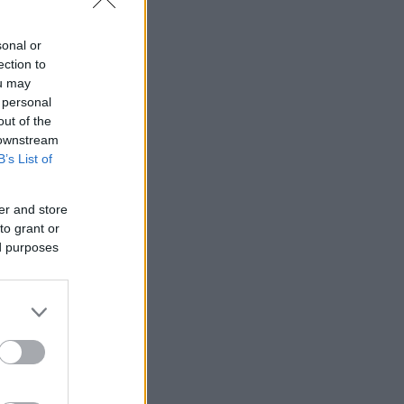
sonal or
ection to
ou may
 personal
out of the
 downstream
B’s List of
er and store
to grant or
ed purposes