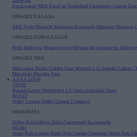
ΔΙΕΘΝΗ
EuroLeague
NBA
EuroCup
Basketball Champions League
Eur
ΟΜΑΔΕΣ ΕΛΛΑΔΑ
ΑΕΚ
Άρης
Ηρακλής
Καρδίτσα
Κολοσσός
Μαρούσι
Μύκονος
ΟΜΑΔΕΣ EUROLEAGUE
Ρεάλ Μαδρίτης
Μπαρτσελόνα
Μονακό
Φενέρμπαχτσε
Μπάγερ
ΟΜΑΔΕΣ ΝΒΑ
Milwaukee Bucks
Golden State Warriors
Los Angeles Lakers
Ch
Mavericks
Phoenix Suns
ΑΛΛΑ ΣΠΟΡ
ΤΕΝΙΣ
Roland Garros
Wimbledon
US Open
Australian Open
ΒΟΛΕΪ
Volley League
Volley League Γυναικών
ΑΘΛΗΜΑΤΑ
Στίβος
Κολύμβηση
Πάλη
Γυμναστική
Κωπηλασία
ΠΟΛΟ
Water Polo League
Water Polo League Γυναικών
Water Polo C