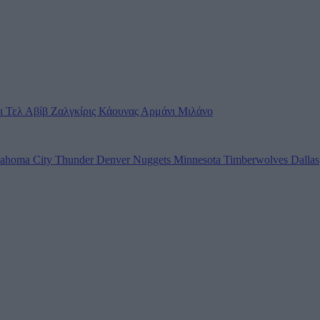
ι Τελ Αβίβ
Ζαλγκίρις Κάουνας
Αρμάνι Μιλάνο
ahoma City Thunder
Denver Nuggets
Minnesota Timberwolves
Dallas