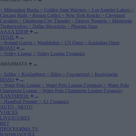
>
Milwaukee Bucks
>
Golden State Warriors
>
Los Angeles Lakers
>
Chicago Bulls
>
Boston Celtics
>
New York Knicks
>
Cleveland
Cavaliers
>
Oklahoma City Thunder
>
Denver Nuggets
>
Minnesota
Timberwolves
>
Dallas Mavericks
>
Phoenix Suns
ΑΛΛΑ ΣΠΟΡ
ΤΕΝΙΣ
>
Roland Garros
>
Wimbledon
>
US Open
>
Australian Open
ΒΟΛΕΪ
>
Volley League
>
Volley League Γυναικών
ΑΘΛΗΜΑΤΑ
>
Στίβος
>
Κολύμβηση
>
Πάλη
>
Γυμναστική
>
Κωπηλασία
ΠΟΛΟ
>
Water Polo League
>
Water Polo League Γυναικών
>
Water Polo
Champions League
>
Water Polo Champions League Γυναικών
ΧΑΝΤΜΠΟΛ
>
Handball Premier
>
Α1 Γυναικών
AUTO - MOTO
VOICES
LIVESCORES
BET
ΠΡΟΓΡΑΜΜΑ TV
ΒΑΘΜΟΛΟΓΙΕΣ