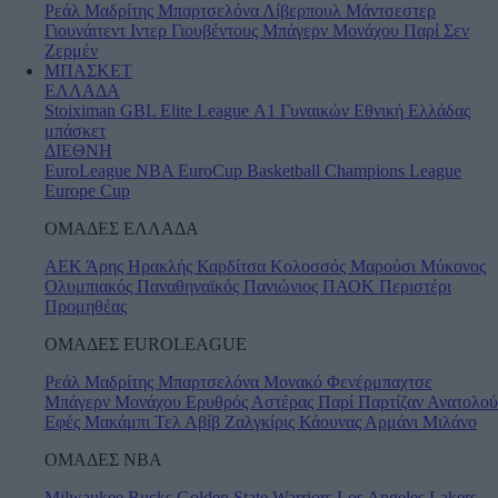
Ρεάλ Μαδρίτης
Μπαρτσελόνα
Λίβερπουλ
Μάντσεστερ
Γιουνάιτεντ
Ιντερ
Γιουβέντους
Μπάγερν Μονάχου
Παρί Σεν
Ζερμέν
ΜΠΑΣΚΕΤ
ΕΛΛΑΔΑ
Stoiximan GBL
Elite League
Α1 Γυναικών
Εθνική Ελλάδας
μπάσκετ
ΔΙΕΘΝΗ
EuroLeague
NBA
EuroCup
Basketball Champions League
Europe Cup
ΟΜΑΔΕΣ ΕΛΛΑΔΑ
ΑΕΚ
Άρης
Ηρακλής
Καρδίτσα
Κολοσσός
Μαρούσι
Μύκονος
Ολυμπιακός
Παναθηναϊκός
Πανιώνιος
ΠΑΟΚ
Περιστέρι
Προμηθέας
ΟΜΑΔΕΣ EUROLEAGUE
Ρεάλ Μαδρίτης
Μπαρτσελόνα
Μονακό
Φενέρμπαχτσε
Μπάγερν Μονάχου
Ερυθρός Αστέρας
Παρί
Παρτίζαν
Ανατολού
Εφές
Μακάμπι Τελ Αβίβ
Ζαλγκίρις Κάουνας
Αρμάνι Μιλάνο
ΟΜΑΔΕΣ ΝΒΑ
Milwaukee Bucks
Golden State Warriors
Los Angeles Lakers