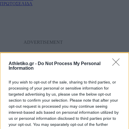
ΠΡΩΤΟΣΕΛΙΔΑ
Athletiko.gr -
Do Not Process My Personal
Information
If you wish to opt-out of the sale, sharing to third parties, or
Κινήσεις για να μετακομίσει στο
processing of your personal or sensitive information for
targeted advertising by us, please use the below opt-out
κλειστό της Γλυφάδας ο
section to confirm your selection. Please note that after your
opt-out request is processed you may continue seeing
Ερασιτέχνης Παναθηναϊκός
interest-based ads based on personal information utilized by
us or personal information disclosed to third parties prior to
your opt-out. You may separately opt-out of the further
Ο Ερασιτέχνης Παναθηναϊκός θέλει να αλλάξει έδρα σε τρία τμήματά