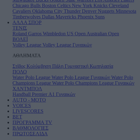
Chicago Bulls
Boston Celtics
New York Knicks
Cleveland
Cavaliers
Oklahoma City Thunder
Denver Nuggets
Minnesota
Timberwolves
Dallas Mavericks
Phoenix Suns
ΑΛΛΑ ΣΠΟΡ
ΤΕΝΙΣ
Roland Garros
Wimbledon
US Open
Australian Open
ΒΟΛΕΪ
Volley League
Volley League Γυναικών
ΑΘΛΗΜΑΤΑ
Στίβος
Κολύμβηση
Πάλη
Γυμναστική
Κωπηλασία
ΠΟΛΟ
Water Polo League
Water Polo League Γυναικών
Water Polo
Champions League
Water Polo Champions League Γυναικών
ΧΑΝΤΜΠΟΛ
Handball Premier
Α1 Γυναικών
AUTO - MOTO
VOICES
LIVESCORES
BET
ΠΡΟΓΡΑΜΜΑ TV
ΒΑΘΜΟΛΟΓΙΕΣ
ΠΡΩΤΟΣΕΛΙΔΑ