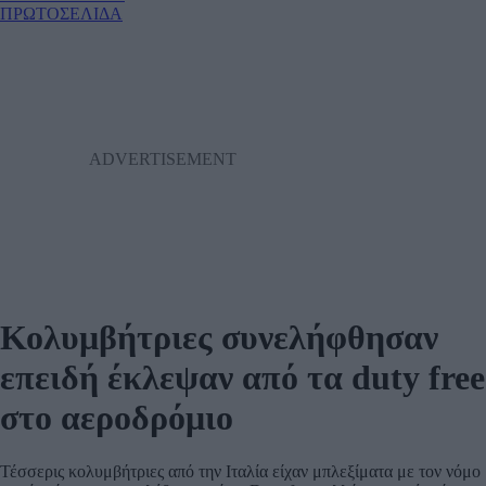
ΠΡΩΤΟΣΕΛΙΔΑ
Κολυμβήτριες συνελήφθησαν
επειδή έκλεψαν από τα duty free
στο αεροδρόμιο
Τέσσερις κολυμβήτριες από την Ιταλία είχαν μπλεξίματα με τον νόμο