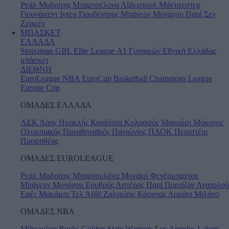
Ρεάλ Μαδρίτης
Μπαρτσελόνα
Λίβερπουλ
Μάντσεστερ
Γιουνάιτεντ
Ιντερ
Γιουβέντους
Μπάγερν Μονάχου
Παρί Σεν
Ζερμέν
ΜΠΑΣΚΕΤ
ΕΛΛΑΔΑ
Stoiximan GBL
Elite League
Α1 Γυναικών
Εθνική Ελλάδας
μπάσκετ
ΔΙΕΘΝΗ
EuroLeague
NBA
EuroCup
Basketball Champions League
Europe Cup
ΟΜΑΔΕΣ ΕΛΛΑΔΑ
ΑΕΚ
Άρης
Ηρακλής
Καρδίτσα
Κολοσσός
Μαρούσι
Μύκονος
Ολυμπιακός
Παναθηναϊκός
Πανιώνιος
ΠΑΟΚ
Περιστέρι
Προμηθέας
ΟΜΑΔΕΣ EUROLEAGUE
Ρεάλ Μαδρίτης
Μπαρτσελόνα
Μονακό
Φενέρμπαχτσε
Μπάγερν Μονάχου
Ερυθρός Αστέρας
Παρί
Παρτίζαν
Ανατολού
Εφές
Μακάμπι Τελ Αβίβ
Ζαλγκίρις Κάουνας
Αρμάνι Μιλάνο
ΟΜΑΔΕΣ ΝΒΑ
Milwaukee Bucks
Golden State Warriors
Los Angeles Lakers