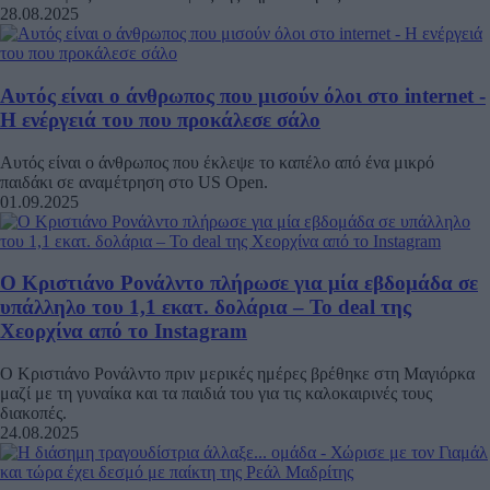
28.08.2025
Αυτός είναι ο άνθρωπος που μισούν όλοι στο internet -
H ενέργειά του που προκάλεσε σάλο
Αυτός είναι ο άνθρωπος που έκλεψε το καπέλο από ένα μικρό
παιδάκι σε αναμέτρηση στο US Open.
01.09.2025
Ο Κριστιάνο Ρονάλντο πλήρωσε για μία εβδομάδα σε
υπάλληλο του 1,1 εκατ. δολάρια – Το deal της
Χεορχίνα από το Instagram
Ο Κριστιάνο Ρονάλντο πριν μερικές ημέρες βρέθηκε στη Μαγιόρκα
μαζί με τη γυναίκα και τα παιδιά του για τις καλοκαιρινές τους
διακοπές.
24.08.2025