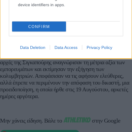
τον τερματικό σταθμό με χειροπέδες σε ένα βαν και
device identifiers in apps.
κατηγορήθηκαν επίσημα για κλοπή ενώ πέρασαν τη νύχτα
τους στο αστυνομικό τμήμα.
CONFIRM
Η Σοφία Μορίνι επικοινώνησε με την ιταλική πρεσβεία που
ανέλαβε την υπόθεση. Η παρέμβαση του Πρέση οδήγησε
την απελευθέρωση των δύο αθλητριών που οδηγήθηκαν σε
Data Deletion
Data Access
Privacy Policy
ένα ξενοδοχείο από το οποίο δεν μπορούσαν να
μετακινηθούν αφού τους είχαν αφαιρεθεί τα διαβατήρια. Οι
αρχές της Σιγκαπούρης αναγνώρισαν τη μέτρια αξία των
εμπορευμάτων και εκτίμησαν την εξήγηση των
κολυμβητριών. Αποφάσισαν να τις αφήσουν ελεύθερες,
αλλά έπρεπε να περιμένουν την απόφαση του δικαστή, μια
προειδοποίηση, η οποία ήρθε στις 19 Αυγούστου, αρκετές
ημέρες αργότερα.
Μην χάνεις είδηση.
Βάλε το
στην Google