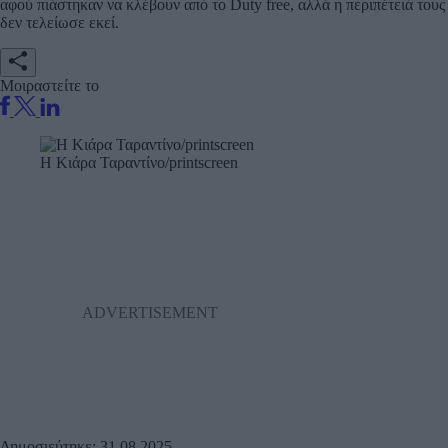
αφού πιάστηκαν να κλέβουν από το Duty free, αλλά η περιπέτειά τους
δεν τελείωσε εκεί.
Μοιραστείτε το
Η Κιάρα Ταραντίνο/printscreen
Δημοσιεύτηκε: 31.08.2025