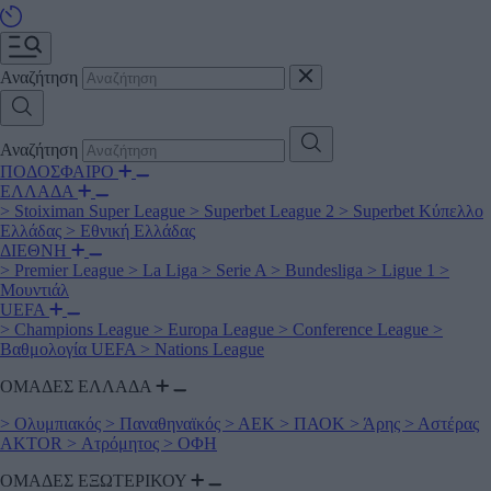
Αναζήτηση
Αναζήτηση
ΠΟΔΟΣΦΑΙΡΟ
ΕΛΛΑΔΑ
>
Stoiximan Super League
>
Superbet League 2
>
Superbet Κύπελλο
Ελλάδας
>
Εθνική Ελλάδας
ΔΙΕΘΝΗ
>
Premier League
>
La Liga
>
Serie A
>
Bundesliga
>
Ligue 1
>
Μουντιάλ
UEFA
>
Champions League
>
Europa League
>
Conference League
>
Βαθμολογία UEFA
>
Nations League
ΟΜΑΔΕΣ ΕΛΛΑΔΑ
>
Ολυμπιακός
>
Παναθηναϊκός
>
ΑΕΚ
>
ΠΑΟΚ
>
Άρης
>
Αστέρας
AKTOR
>
Ατρόμητος
>
ΟΦΗ
ΟΜΑΔΕΣ ΕΞΩΤΕΡΙΚΟΥ