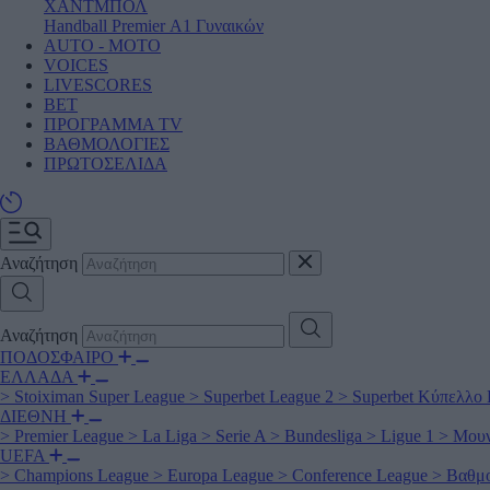
ΧΑΝΤΜΠΟΛ
Handball Premier
Α1 Γυναικών
AUTO - MOTO
VOICES
LIVESCORES
BET
ΠΡΟΓΡΑΜΜΑ TV
ΒΑΘΜΟΛΟΓΙΕΣ
ΠΡΩΤΟΣΕΛΙΔΑ
Αναζήτηση
Αναζήτηση
ΠΟΔΟΣΦΑΙΡΟ
ΕΛΛΑΔΑ
>
Stoiximan Super League
>
Superbet League 2
>
Superbet Κύπελλο
ΔΙΕΘΝΗ
>
Premier League
>
La Liga
>
Serie A
>
Bundesliga
>
Ligue 1
>
Μουν
UEFA
>
Champions League
>
Europa League
>
Conference League
>
Βαθμ