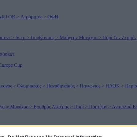
 AKTOR
>
Ατρόμητος
>
ΟΦΗ
άιτεντ
>
Ιντερ
>
Γιουβέντους
>
Μπάγερν Μονάχου
>
Παρί Σεν Ζερμέν
μπάσκετ
Europe Cup
κονος
>
Ολυμπιακός
>
Παναθηναϊκός
>
Πανιώνιος
>
ΠΑΟΚ
>
Περισ
γερν Μονάχου
>
Ερυθρός Αστέρας
>
Παρί
>
Παρτίζαν
>
Ανατολού Ε
Chicago Bulls
>
Boston Celtics
>
New York Knicks
>
Cleveland Caval