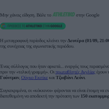
Μην χάνεις είδηση.
Βάλε το
στην Google
Η μεταγραφική περίοδος κλείνει την
Δευτέρα (01/09, 21:0
της συνέχειας της αγωνιστικής περιόδου.
Ένας σύλλογος που ήταν αρκετά... ενεργός τους περασμέν
πριν την «τελική γραμμή». Οι
πρωταθλητές Αγγλίας
έχουν 
Γούντμαν
,
Ούγκο Εκιτίκε
και
Τζιοβάνι Λεόνι
.
Συγκεκριμένα, οι «κόκκινοι» φέρονται να είναι έτοιμη να ε
διατεθειμένη να αποδεκτή την πρόταση των
150 εκατομμυ