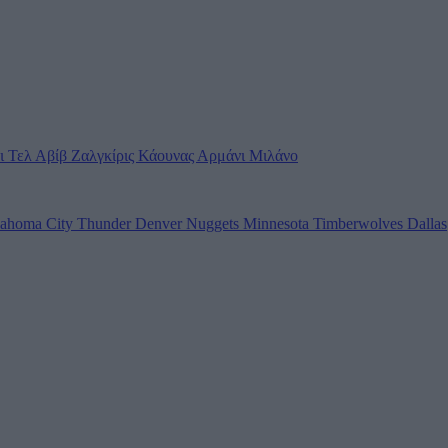
ι Τελ Αβίβ
Ζαλγκίρις Κάουνας
Αρμάνι Μιλάνο
ahoma City Thunder
Denver Nuggets
Minnesota Timberwolves
Dallas