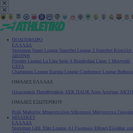
ΠΟΔΟΣΦΑΙΡΟ
ΕΛΛΑΔΑ
Stoiximan Super League
Superbet League 2
Superbet Κύπελλο
ΔΙΕΘΝΗ
Premier League
La Liga
Serie A
Bundesliga
Ligue 1
Μουντιάλ
UEFA
Champions League
Europa League
Conference League
Βαθμολ
ΟΜΑΔΕΣ ΕΛΛΑΔΑ
Ολυμπιακός
Παναθηναϊκός
ΑΕΚ
ΠΑΟΚ
Άρης
Αστέρας AKT
ΟΜΑΔΕΣ ΕΞΩΤΕΡΙΚΟΥ
Ρεάλ Μαδρίτης
Μπαρτσελόνα
Λίβερπουλ
Μάντσεστερ Γιουνάι
ΜΠΑΣΚΕΤ
ΕΛΛΑΔΑ
Stoiximan GBL
Elite League
Α1 Γυναικών
Εθνική Ελλάδας μπ