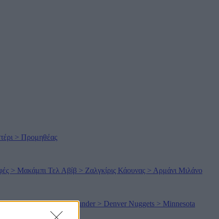
τέρι
>
Προμηθέας
φές
>
Μακάμπι Τελ Αβίβ
>
Ζαλγκίρις Κάουνας
>
Αρμάνι Μιλάνο
iers
>
Oklahoma City Thunder
>
Denver Nuggets
>
Minnesota