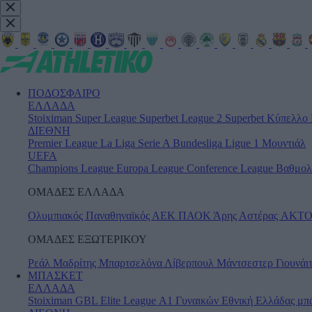
ΠΟΔΟΣΦΑΙΡΟ
ΕΛΛΑΔΑ
Stoiximan Super League
Superbet League 2
Superbet Κύπελλο
ΔΙΕΘΝΗ
Premier League
La Liga
Serie A
Bundesliga
Ligue 1
Μουντιάλ
UEFA
Champions League
Europa League
Conference League
Βαθμολ
ΟΜΑΔΕΣ ΕΛΛΑΔΑ
Ολυμπιακός
Παναθηναϊκός
ΑΕΚ
ΠΑΟΚ
Άρης
Αστέρας AKT
ΟΜΑΔΕΣ ΕΞΩΤΕΡΙΚΟΥ
Ρεάλ Μαδρίτης
Μπαρτσελόνα
Λίβερπουλ
Μάντσεστερ Γιουνάι
ΜΠΑΣΚΕΤ
ΕΛΛΑΔΑ
Stoiximan GBL
Elite League
Α1 Γυναικών
Εθνική Ελλάδας μπ