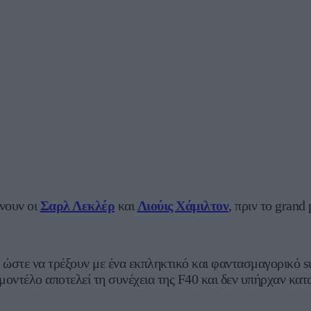
νουν οι
Σαρλ Λεκλέρ
και
Λιούις Χάμιλτον
, πριν το grand
, ώστε να τρέξουν με ένα εκπληκτικό και φαντασμαγορικό su
 μοντέλο αποτελεί τη συνέχεια της F40 και δεν υπήρχαν κατ