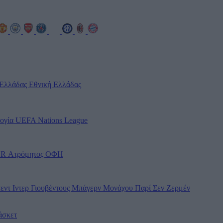
 Ελλάδας
Εθνική Ελλάδας
ογία UEFA
Nations League
OR
Ατρόμητος
ΟΦΗ
τεντ
Ιντερ
Γιουβέντους
Μπάγερν Μονάχου
Παρί Σεν Ζερμέν
άσκετ