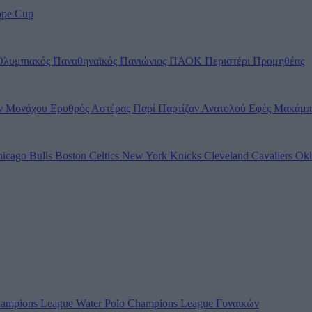
ope Cup
Ολυμπιακός
Παναθηναϊκός
Πανιώνιος
ΠΑΟΚ
Περιστέρι
Προμηθέας
ν Μονάχου
Ερυθρός Αστέρας
Παρί
Παρτίζαν
Ανατολού Εφές
Μακάμπ
icago Bulls
Boston Celtics
New York Knicks
Cleveland Cavaliers
Okl
hampions League
Water Polo Champions League Γυναικών