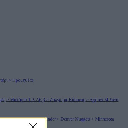
τέρι
>
Προμηθέας
φές
>
Μακάμπι Τελ Αβίβ
>
Ζαλγκίρις Κάουνας
>
Αρμάνι Μιλάνο
iers
>
Oklahoma City Thunder
>
Denver Nuggets
>
Minnesota