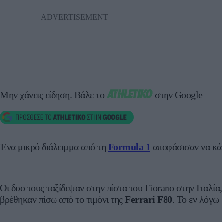
Μην χάνεις είδηση.
Βάλε το
στην Google
Ένα μικρό διάλειμμα από τη
Formula 1
αποφάσισαν να κά
Οι δυο τους ταξίδεψαν στην πίστα του Fiorano στην Ιταλία
βρέθηκαν πίσω από το τιμόνι της
Ferrari F80
. Το εν λόγω