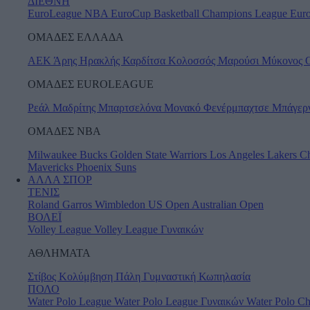
ΔΙΕΘΝΗ
EuroLeague
NBA
EuroCup
Basketball Champions League
Eur
ΟΜΑΔΕΣ ΕΛΛΑΔΑ
ΑΕΚ
Άρης
Ηρακλής
Καρδίτσα
Κολοσσός
Μαρούσι
Μύκονος
ΟΜΑΔΕΣ EUROLEAGUE
Ρεάλ Μαδρίτης
Μπαρτσελόνα
Μονακό
Φενέρμπαχτσε
Μπάγερ
ΟΜΑΔΕΣ ΝΒΑ
Milwaukee Bucks
Golden State Warriors
Los Angeles Lakers
Ch
Mavericks
Phoenix Suns
ΑΛΛΑ ΣΠΟΡ
ΤΕΝΙΣ
Roland Garros
Wimbledon
US Open
Australian Open
ΒΟΛΕΪ
Volley League
Volley League Γυναικών
ΑΘΛΗΜΑΤΑ
Στίβος
Κολύμβηση
Πάλη
Γυμναστική
Κωπηλασία
ΠΟΛΟ
Water Polo League
Water Polo League Γυναικών
Water Polo C