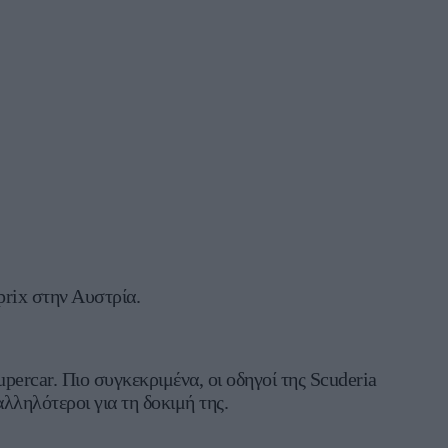
 prix στην Αυστρία.
percar. Πιο συγκεκριμένα, οι οδηγοί της Scuderia
αλληλότεροι για τη δοκιμή της.