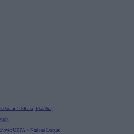
 Ελλάδας
>
Εθνική Ελλάδας
τιάλ
ολογία UEFA
>
Nations League